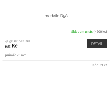
medaile D58
Skladem u nás
(>200 ks)
42,98 Kč bez DPH
DETAIL
52 Kč
průměr 70 mm
Kód:
2122