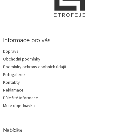
p
a
a
c
t
í
í
p
r
v
Informace pro vás
k
y
Doprava
v
ý
Obchodní podmínky
p
Podmínky ochrany osobních údajů
i
Fotogalerie
s
u
Kontakty
Reklamace
Důležité informace
Moje objednávka
Nabídka