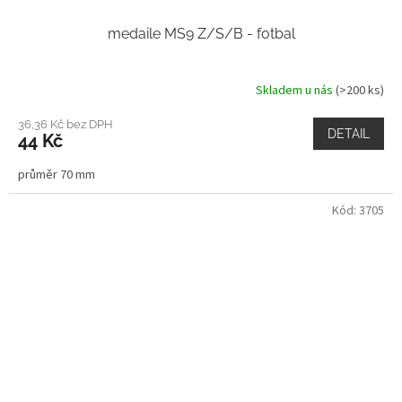
medaile MS9 Z/S/B - fotbal
Skladem u nás
(>200 ks)
36,36 Kč bez DPH
DETAIL
44 Kč
průměr 70 mm
Kód:
3705