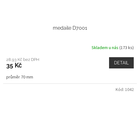
medaile D7001
Skladem u nás
(173 ks)
28,93 Kč bez DPH
DETAIL
35 Kč
průměr 70 mm
Kód:
1042