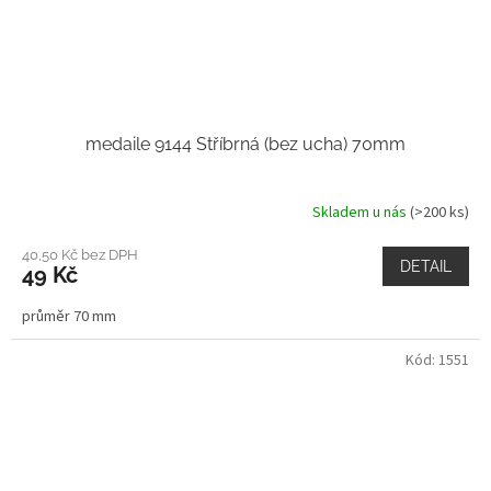
medaile 9144 Stříbrná (bez ucha) 70mm
Skladem u nás
(>200 ks)
40,50 Kč bez DPH
DETAIL
49 Kč
průměr 70 mm
Kód:
1551