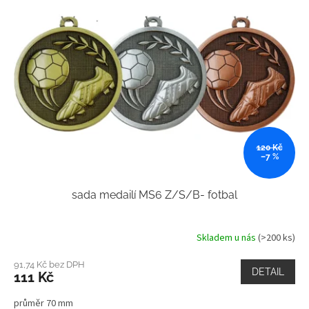
120 Kč
–7 %
sada medailí MS6 Z/S/B- fotbal
Skladem u nás
(>200 ks)
91,74 Kč bez DPH
DETAIL
111 Kč
průměr 70 mm