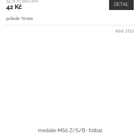
34,71 Kč bez DPH
DETAIL
42 Kč
průměr 70 mm
Kód:
3713
medaile MS6 Z/S/B- fotbal