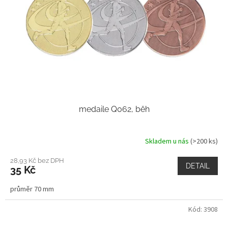
r
o
d
u
k
t
ů
medaile Q062, běh
Skladem u nás
(>200 ks)
28,93 Kč bez DPH
DETAIL
35 Kč
průměr 70 mm
Kód:
3908