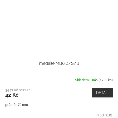
medaile MB6 Z/S/B
Skladem u nás
(>200 ks)
34,71 Kč bez DPH
DETAIL
42 Kč
průměr 70 mm
Kód:
3101