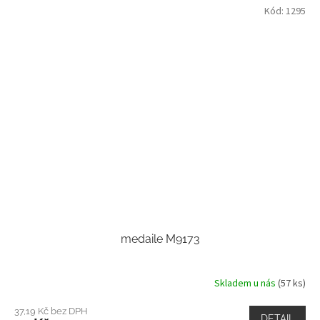
Kód:
1295
medaile M9173
Skladem u nás
(57 ks)
37,19 Kč bez DPH
DETAIL