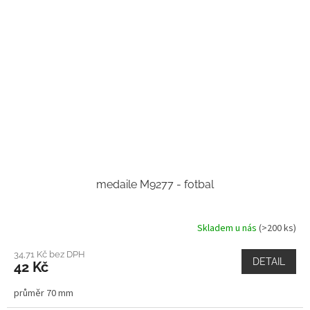
medaile M9277 - fotbal
Skladem u nás
(>200 ks)
34,71 Kč bez DPH
DETAIL
42 Kč
průměr 70 mm