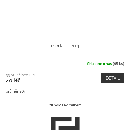
medaile D114
Skladem u nás
(95 ks)
33,06 Kč bez DPH
DETAIL
40 Kč
průměr 70 mm
20
položek celkem
O
v
l
Z
á
á
d