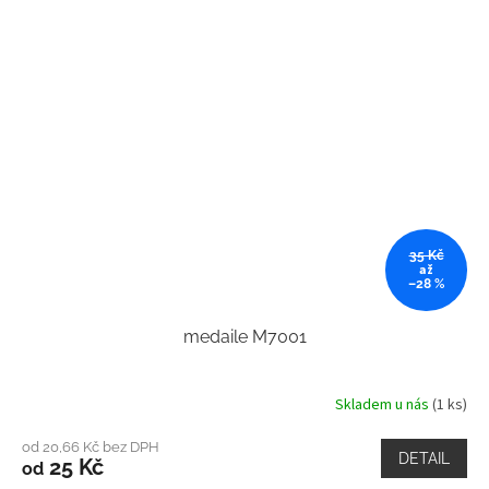
35 Kč
až
–28 %
medaile M7001
Skladem u nás
(1 ks)
od 20,66 Kč bez DPH
DETAIL
25 Kč
od