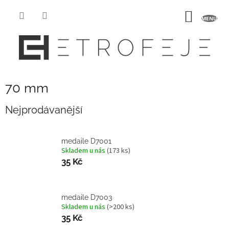
Přejít
na
NÁKUP
obsah
KOŠÍK
70 mm
Nejprodávanější
medaile D7001
Skladem u nás
(173 ks)
35 Kč
medaile D7003
Skladem u nás
(>200 ks)
35 Kč