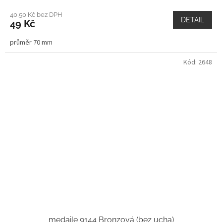
40,50 Kč bez DPH
DETAIL
49 Kč
průměr 70 mm
Kód:
2648
medaile 9144 Bronzová (bez ucha)