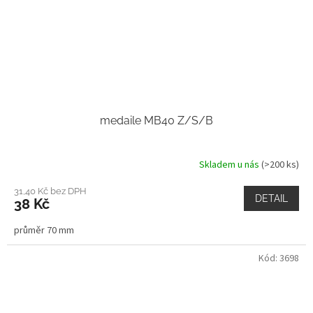
medaile MB40 Z/S/B
Skladem u nás
(>200 ks)
31,40 Kč bez DPH
DETAIL
38 Kč
průměr 70 mm
Kód:
3698