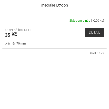
medaile D7003
Skladem u nás
(>200 ks)
28,93 Kč bez DPH
DETAIL
35 Kč
průměr 70 mm
Kód:
1177