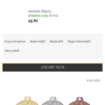
medaile M9173
Skladem u nás
(57 ks)
45 Kč
Ř
a
Doporučujeme
Nejlevnější
Nejdražší
Nejprodávanější
z
e
Abecedně
n
í
p
OTEVŘÍT FILTR
r
o
V
Kód:
4381
d
ý
u
p
k
i
t
s
ů
p