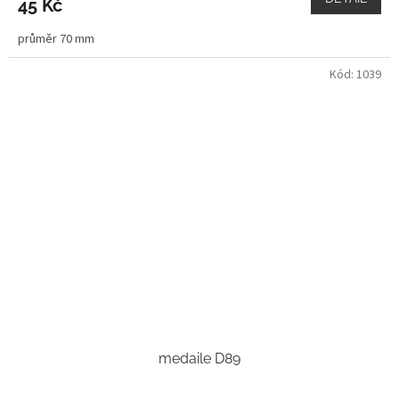
45 Kč
průměr 70 mm
Kód:
1039
medaile D89