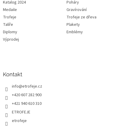
Katalog 2024
Poháry
Medaile
Gravírování
Trofeje
Trofeje ze dřeva
Talíře
Plakety
Diplomy
Emblémy
Výprodej
Kontakt
info
@
etrofeje.cz
+420 607 282 900
+421 940 610 310
ETROFEJE
etrofeje