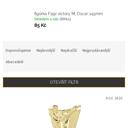
figúrka F292 victory M, Oscar 145mm
Skladem u nás
(69 ks)
85 Kč
Ř
a
Doporučujeme
Nejlevnější
Nejdražší
Nejprodávanější
z
e
Abecedně
n
í
p
OTEVŘÍT FILTR
r
o
V
Kód:
3826
d
ý
u
p
k
i
t
s
ů
p