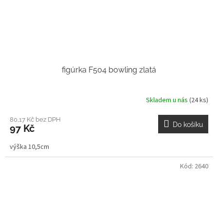
figúrka F504 bowling zlatá
Skladem u nás
(24 ks)
80,17 Kč bez DPH
Do košíku
97 Kč
výška 10,5cm
Kód:
2640