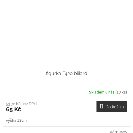
figúrka F420 biliard
Skladem u nás
(13 ks)
53,72 Kč bez DPH
Do košíku
65 Kč
výška 13cm
Kód:
3695