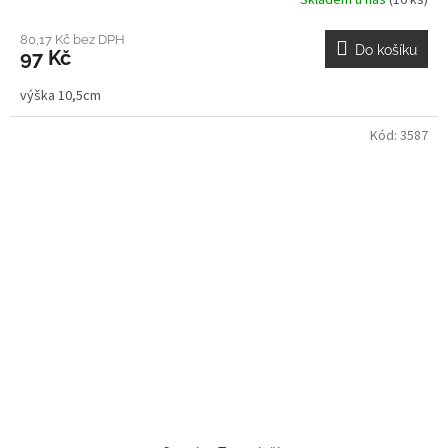
Skladem u nás
(16 ks)
80,17 Kč bez DPH
Do košíku
97 Kč
výška 10,5cm
Kód:
3587