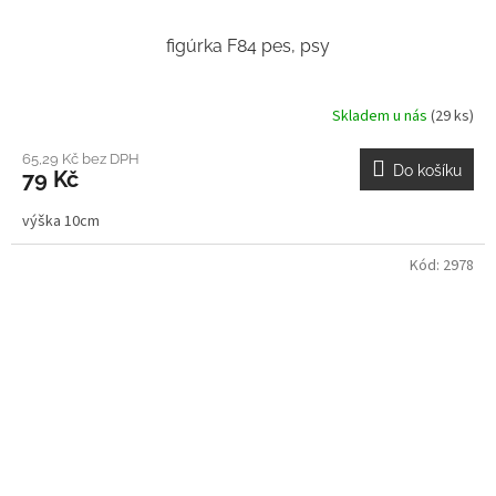
figúrka F84 pes, psy
Skladem u nás
(29 ks)
65,29 Kč bez DPH
Do košíku
79 Kč
výška 10cm
Kód:
2978