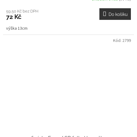
59,50 Kč bez DPH
Do košíku
72 Kč
výška 13cm
Kód:
2799