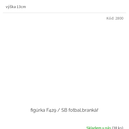
výška 13cm
Kód:
2800
figúrka F429 / SB fotbal,brankář
Skladem u nás
(38 ks)