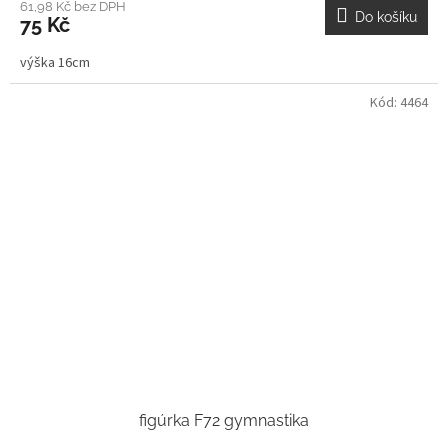
61,98 Kč bez DPH
Do košíku
75 Kč
výška 16cm
Kód:
4464
figúrka F72 gymnastika