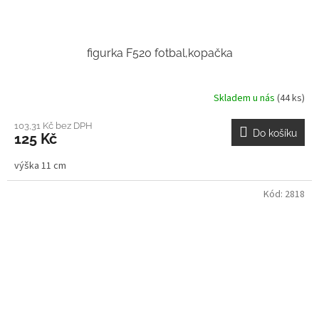
figurka F520 fotbal,kopačka
Skladem u nás
(44 ks)
103,31 Kč bez DPH
Do košíku
125 Kč
výška 11 cm
Kód:
2818