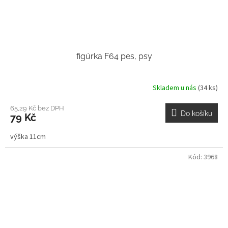
figúrka F64 pes, psy
Skladem u nás
(34 ks)
65,29 Kč bez DPH
Do košíku
79 Kč
výška 11cm
Kód:
3968