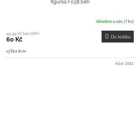
figurka F038 běh
Skladem u nás
(7 ks)
49,59 Kč bez DPH
Do košíku
60 Kč
výška 8cm
Kód:
3581