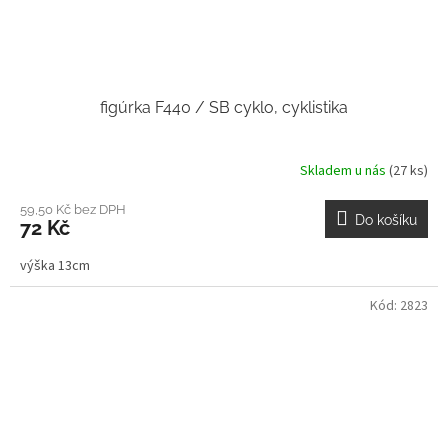
figúrka F440 / SB cyklo, cyklistika
Skladem u nás
(27 ks)
59,50 Kč bez DPH
Do košíku
72 Kč
výška 13cm
Kód:
2823