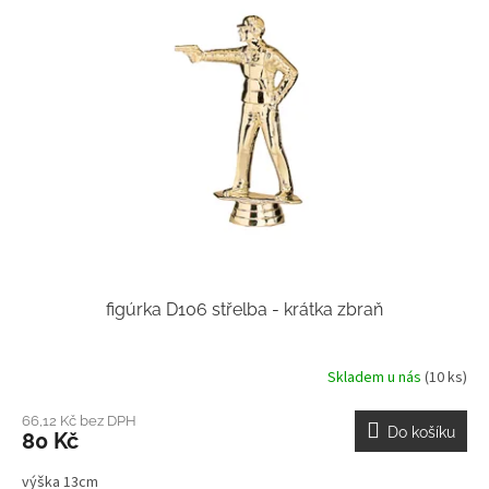
figúrka D106 střelba - krátka zbraň
Skladem u nás
(10 ks)
66,12 Kč bez DPH
Do košíku
80 Kč
výška 13cm