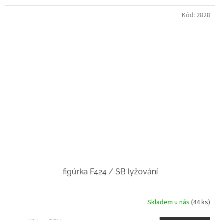
Kód:
2828
figúrka F424 / SB lyžování
Skladem u nás
(44 ks)