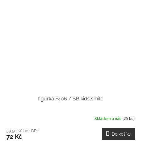
figúrka F406 / SB kids,smile
Skladem u nás
(25 ks)
59,50 Kč bez DPH
Do košíku
72 Kč