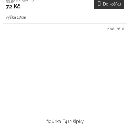
59,50 Kč bez DPH
Do košíku
72 Kč
výška 13cm
Kód:
2618
figúrka F412 šipky