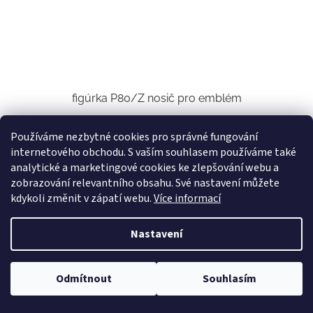
figúrka P80/Z nosič pro emblém
Používáme nezbytné cookies pro správné fungování
Skladem u nás
(25 ks)
internetového obchodu. S vaším souhlasem používáme také
analytické a marketingové cookies ke zlepšování webu a
39,67 Kč bez DPH
Do košíku
48 Kč
zobrazování relevantního obsahu. Své nastavení můžete
kdykoli změnit v zápatí webu.
Více informací
Kód:
2563
Nastavení
Odmítnout
Souhlasím