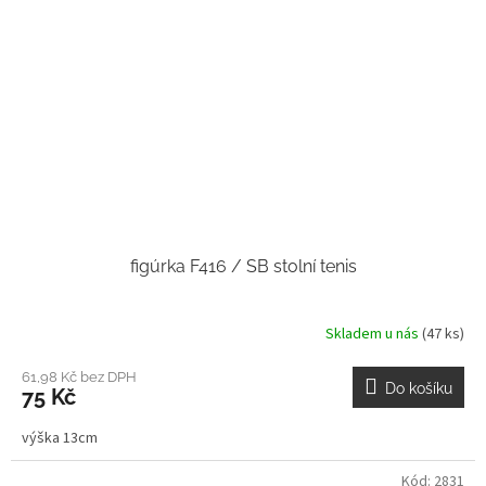
figúrka F416 / SB stolní tenis
Skladem u nás
(47 ks)
61,98 Kč bez DPH
Do košíku
75 Kč
výška 13cm
Kód:
2831