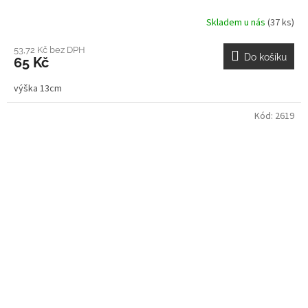
Skladem u nás
(37 ks)
53,72 Kč bez DPH
Do košíku
65 Kč
výška 13cm
Kód:
2619