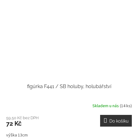
figúrka F441 / SB holuby, holubářství
Skladem u nás
(14 ks)
59,50 Kč bez DPH
Do košíku
72 Kč
výška 13cm