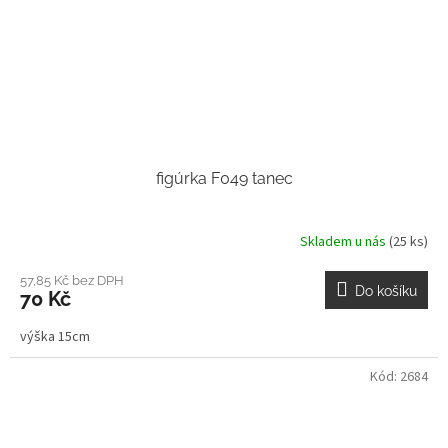
figúrka F049 tanec
Skladem u nás
(25 ks)
57,85 Kč bez DPH
Do košíku
70 Kč
výška 15cm
Kód:
2684