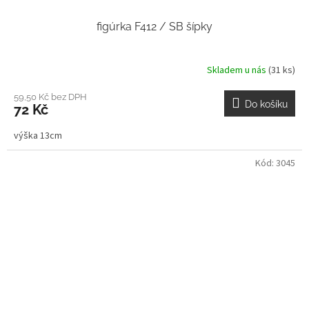
figúrka F412 / SB šípky
Skladem u nás
(31 ks)
59,50 Kč bez DPH
Do košíku
72 Kč
výška 13cm
Kód:
3045