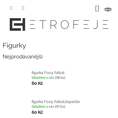
Přejít
na
NÁKUP
obsah
KOŠÍK
Figurky
Nejprodávanější
figurka F004 fotbal
Skladem u nás
(98 ks)
60 Kč
figurka F005 fotbal,kopačka
Skladem u nás
(97 ks)
60 Kč