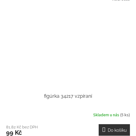
figúrka 34217 vzpíraní
Skladem u nás
(5 ks)
81,82 Kč bez DPH
Do košíku
99 Kč