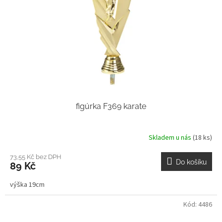
r
o
d
u
k
t
ů
figúrka F369 karate
Skladem u nás
(18 ks)
73,55 Kč bez DPH
Do košíku
89 Kč
výška 19cm
Kód:
4486