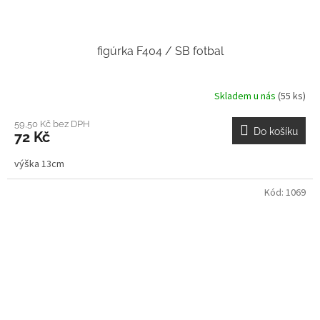
figúrka F404 / SB fotbal
Skladem u nás
(55 ks)
59,50 Kč bez DPH
Do košíku
72 Kč
výška 13cm
Kód:
1069