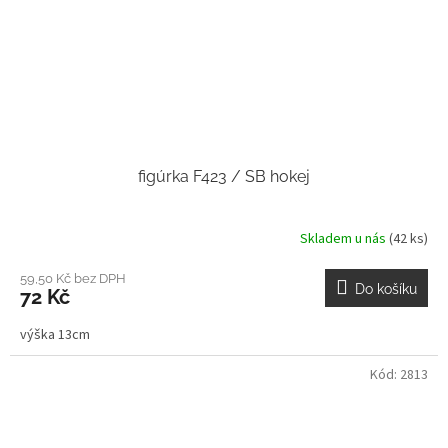
figúrka F423 / SB hokej
Skladem u nás
(42 ks)
59,50 Kč bez DPH
Do košíku
72 Kč
výška 13cm
Kód:
2813