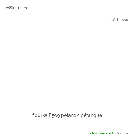
výška 13cm
Kód:
3588
figúrka F509 petang/ pétanque