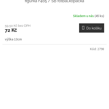
figúrka F405 / SB fotbal,kopačka
Skladem u nás
(45 ks)
59,50 Kč bez DPH
Do košíku
72 Kč
výška 13cm
Kód:
2798