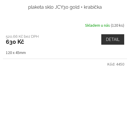
plaketa sklo JCY30 gold + krabička
Skladem u nás
(120 ks)
520,66 Kč bez DPH
DETAIL
630 Kč
120 x 45mm
Kód:
4450