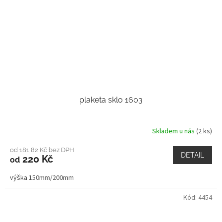
plaketa sklo 1603
Skladem u nás
(2 ks)
od 181,82 Kč bez DPH
DETAIL
220 Kč
od
výška 150mm/200mm
Kód:
4454