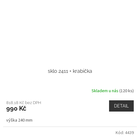
sklo 2411 + krabička
Skladem u nás
(120 ks)
818,18 Kč bez DPH
DETAIL
990 Kč
výška 240 mm
Kód:
4439