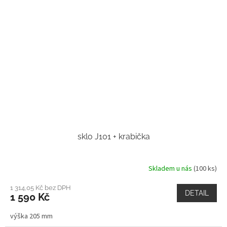
sklo J101 + krabička
Skladem u nás
(100 ks)
1 314,05 Kč bez DPH
DETAIL
1 590 Kč
výška 205 mm