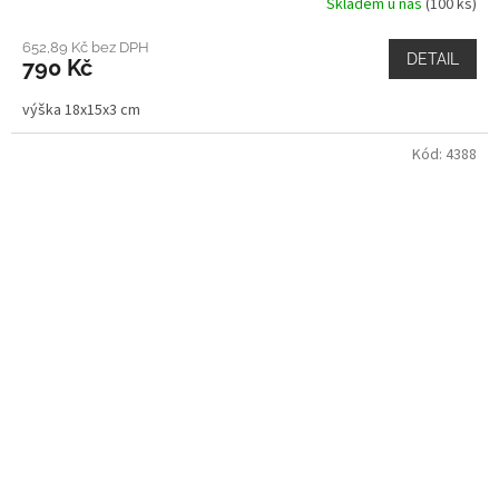
Skladem u nás
(100 ks)
652,89 Kč bez DPH
DETAIL
790 Kč
výška 18x15x3 cm
Kód:
4388