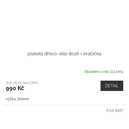
plaketa dřevo-sklo 8016 + krabička
Skladem u nás
(111 ks)
818,18 Kč bez DPH
DETAIL
990 Kč
výška 250mm
Kód:
4437