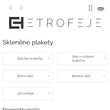
Přejít
na
NÁKUP
obsah
KOŠÍK
Skleněné plakety
Sklo v ozdobní
Sklo bez krabičky
krabičce
Dřevo-sklo
Mramor-sklo
LED trofeje
Nejprodávanější