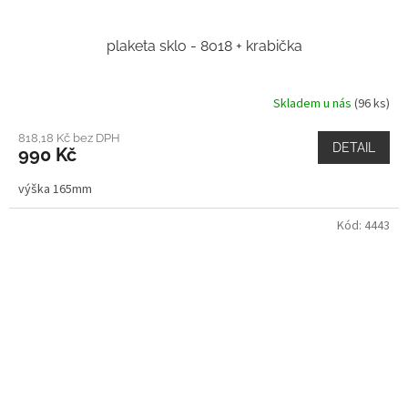
plaketa sklo - 8018 + krabička
Skladem u nás
(96 ks)
818,18 Kč bez DPH
DETAIL
990 Kč
výška 165mm
Kód:
4443