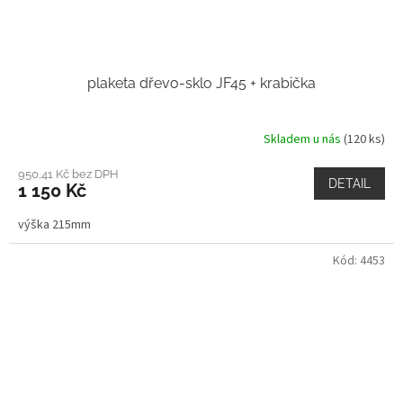
plaketa dřevo-sklo JF45 + krabička
Skladem u nás
(120 ks)
950,41 Kč bez DPH
DETAIL
1 150 Kč
výška 215mm
Kód:
4453