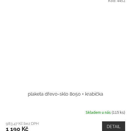
Kód:
4452
plaketa dřevo-sklo 8050 + krabička
Skladem u nás
(115 ks)
983,47 Kč bez DPH
DETAIL
1 190 Kč