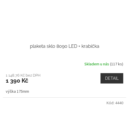
plaketa sklo 8090 LED + krabička
Skladem u nás
(117 ks)
1 148,76 Kč bez DPH
DETAIL
1 390 Kč
výška 175mm
Kód:
4440