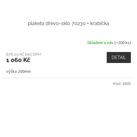
plaketa dřevo-sklo 70230 + krabička
Skladem u nás
(>200 ks)
876,03 Kč bez DPH
DETAIL
1 060 Kč
výška 200mm
Kód:
4405