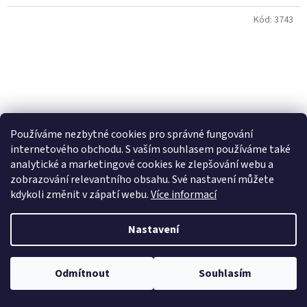
Kód:
3743
Používáme nezbytné cookies pro správné fungování
internetového obchodu. S vaším souhlasem používáme také
analytické a marketingové cookies ke zlepšování webu a
zobrazování relevantního obsahu. Své nastavení můžete
kdykoli změnit v zápatí webu.
Více informací
Nastavení
plaketa 7004/A, globe gold + krabička
Odmítnout
Souhlasím
Skladem u nás
(50 ks)