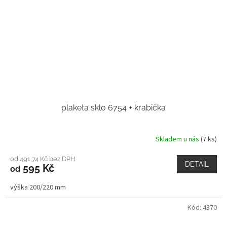
plaketa sklo 6754 + krabička
Skladem u nás
(7 ks)
od 491,74 Kč bez DPH
DETAIL
595 Kč
od
výška 200/220 mm
Kód:
4370