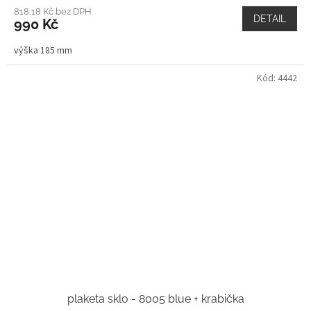
818,18 Kč bez DPH
DETAIL
990 Kč
výška 185 mm
Kód:
4442
plaketa sklo - 8005 blue + krabička