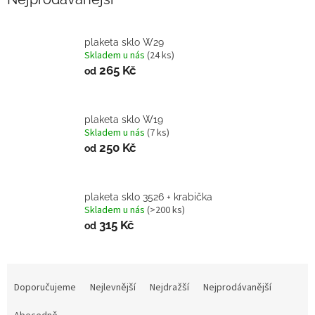
plaketa sklo W29
Skladem u nás
(24 ks)
265 Kč
od
plaketa sklo W19
Skladem u nás
(7 ks)
250 Kč
od
plaketa sklo 3526 + krabička
Skladem u nás
(>200 ks)
315 Kč
od
Ř
a
Doporučujeme
Nejlevnější
Nejdražší
Nejprodávanější
z