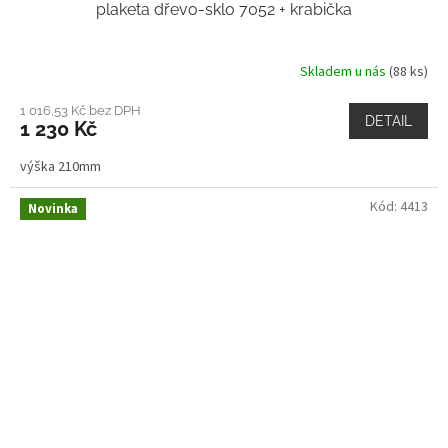
plaketa dřevo-sklo 7052 + krabička
Skladem u nás
(88 ks)
1 016,53 Kč bez DPH
DETAIL
1 230 Kč
výška 210mm
Kód:
4413
Novinka