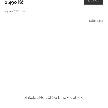
DETAIL
1 490 Kč
výška 240 mm
Kód:
4455
plaketa sklo JCB20 blue + krabička