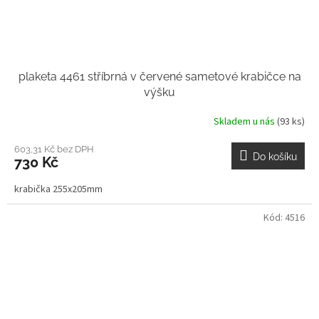
plaketa 4461 stříbrná v červené sametové krabičce na
výšku
Skladem u nás
(93 ks)
603,31 Kč bez DPH
Do košíku
730 Kč
krabička 255x205mm
Kód:
4516