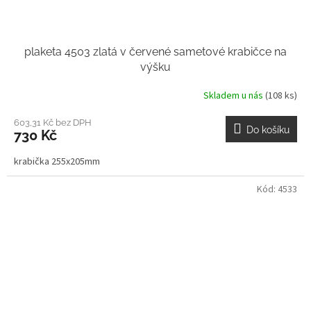
plaketa 4503 zlatá v červené sametové krabičce na
výšku
Skladem u nás
(108 ks)
603,31 Kč bez DPH
Do košíku
730 Kč
krabička 255x205mm
Kód:
4533