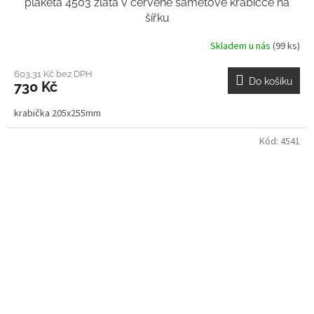
plaketa 4503 zlatá v červené sametové krabičce na
šířku
Skladem u nás
(99 ks)
603,31 Kč bez DPH
Do košíku
730 Kč
krabička 205x255mm
Kód:
4541