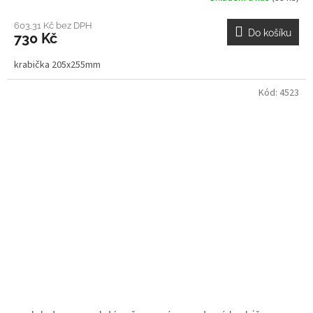
603,31 Kč bez DPH
Do košíku
730 Kč
krabička 205x255mm
Kód:
4523