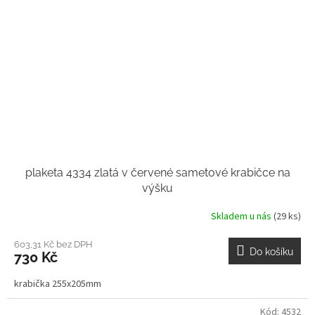
plaketa 4334 zlatá v červené sametové krabičce na
výšku
Skladem u nás
(29 ks)
603,31 Kč bez DPH
Do košíku
730 Kč
krabička 255x205mm
Kód:
4532