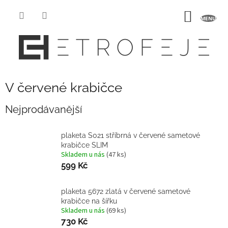
Přejít
na
NÁKUP
obsah
KOŠÍK
V červené krabičce
Nejprodávanější
plaketa S021 stříbrná v červené sametové
krabičce SLIM
Skladem u nás
(47 ks)
599 Kč
plaketa 5672 zlatá v červené sametové
krabičce na šířku
Skladem u nás
(69 ks)
730 Kč