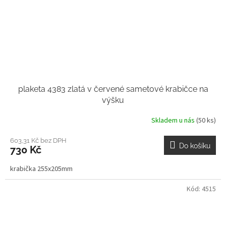
plaketa 4383 zlatá v červené sametové krabičce na
výšku
Skladem u nás
(50 ks)
603,31 Kč bez DPH
Do košíku
730 Kč
krabička 255x205mm
Kód:
4515