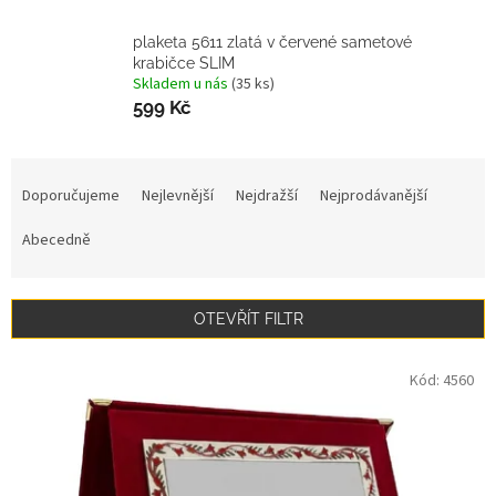
plaketa 5611 zlatá v červené sametové
krabičce SLIM
Skladem u nás
(35 ks)
599 Kč
Ř
a
Doporučujeme
Nejlevnější
Nejdražší
Nejprodávanější
z
e
Abecedně
n
í
p
OTEVŘÍT FILTR
r
o
V
Kód:
4560
d
ý
u
p
k
i
t
s
ů
p