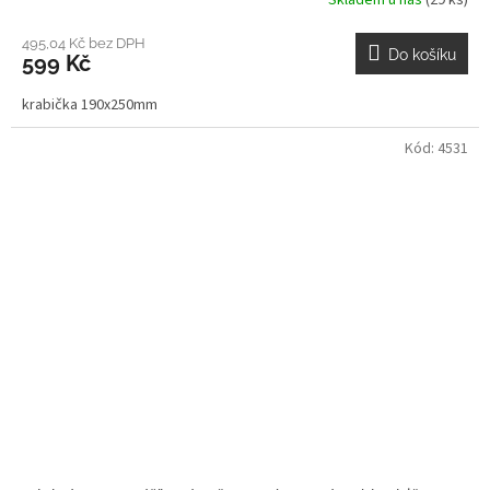
Skladem u nás
(29 ks)
495,04 Kč bez DPH
Do košíku
599 Kč
krabička 190x250mm
Kód:
4531