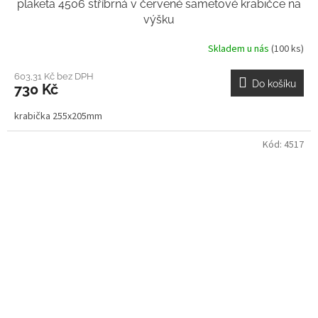
plaketa 4506 stříbrná v červené sametové krabičce na
výšku
Skladem u nás
(100 ks)
603,31 Kč bez DPH
Do košíku
730 Kč
krabička 255x205mm
Kód:
4517