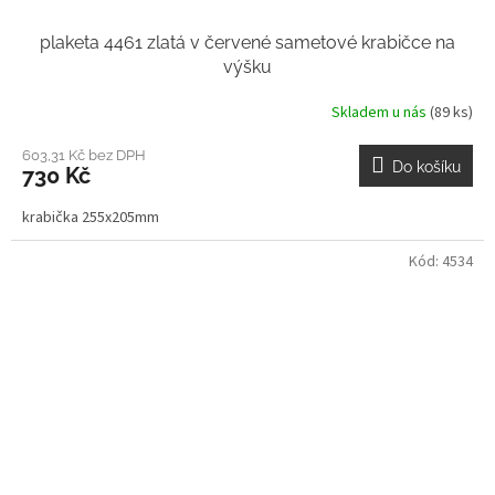
plaketa 4461 zlatá v červené sametové krabičce na
výšku
Skladem u nás
(89 ks)
603,31 Kč bez DPH
Do košíku
730 Kč
krabička 255x205mm
Kód:
4534