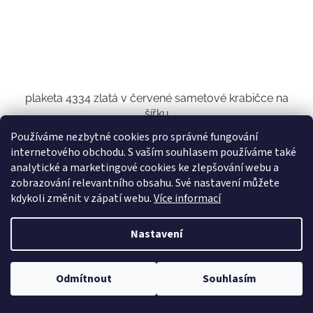
plaketa 4334 zlatá v červené sametové krabičce na
šířku
Používáme nezbytné cookies pro správné fungování
Skladem u nás
(29 ks)
internetového obchodu. S vaším souhlasem používáme také
analytické a marketingové cookies ke zlepšování webu a
603,31 Kč bez DPH
Do košíku
730 Kč
zobrazování relevantního obsahu. Své nastavení můžete
kdykoli změnit v zápatí webu.
Více informací
krabička 205x255mm
Nastavení
Kód:
4537
Odmítnout
Souhlasím