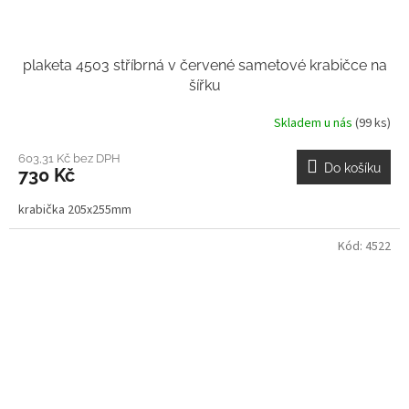
plaketa 4503 stříbrná v červené sametové krabičce na
šířku
Skladem u nás
(99 ks)
603,31 Kč bez DPH
Do košíku
730 Kč
krabička 205x255mm
Kód:
4522