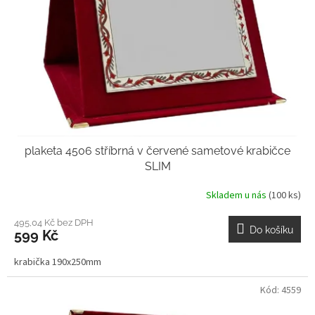
r
o
d
u
k
t
ů
plaketa 4506 stříbrná v červené sametové krabičce
SLIM
Skladem u nás
(100 ks)
495,04 Kč bez DPH
Do košíku
599 Kč
krabička 190x250mm
Kód:
4559