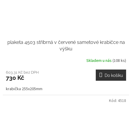
plaketa 4503 stříbrná v červené sametové krabičce na
výšku
Skladem u nás
(108 ks)
603,31 Kč bez DPH
Do košíku
730 Kč
krabička 255x205mm
Kód:
4518