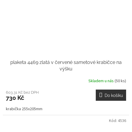
plaketa 4469 zlatá v červené sametové krabičce na
výšku
Skladem u nás
(50 ks)
603,31 Kč bez DPH
Do košíku
730 Kč
krabička 255x205mm
Kód:
4536