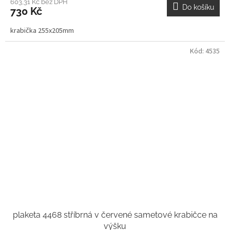
603,31 Kč bez DPH
Do košíku
730 Kč
krabička 255x205mm
Kód:
4535
plaketa 4468 stříbrná v červené sametové krabičce na
výšku