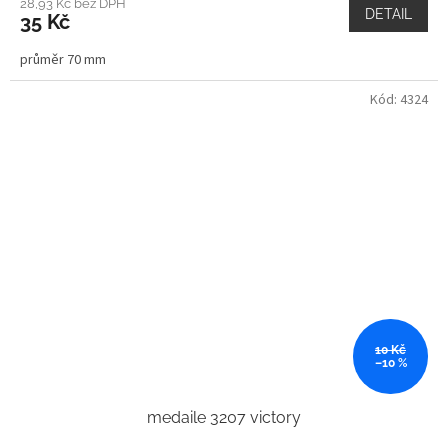
28,93 Kč bez DPH
DETAIL
35 Kč
průměr 70 mm
Kód:
4324
10 Kč
–10 %
medaile 3207 victory