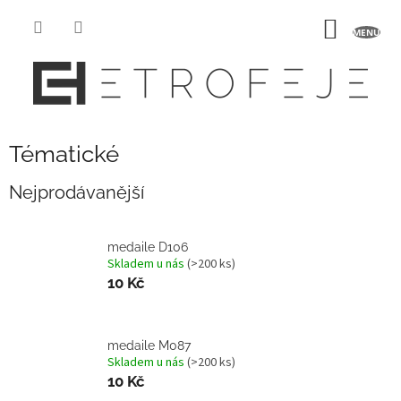
Přejít
na
NÁKUP
obsah
KOŠÍK
Tématické
Nejprodávanější
medaile D106
Skladem u nás
(>200 ks)
10 Kč
medaile M087
Skladem u nás
(>200 ks)
10 Kč