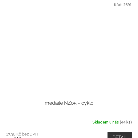
Kód:
2691
medaile NZ05 - cyklo
Skladem u nás
(44 ks)
17,36 Kč bez DPH
DETAIL