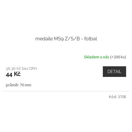
medaile MS9 Z/S/B - fotbal
Skladem u nás
(>200 ks)
36,36 Kč bez DPH
DETAIL
44 Kč
průměr 70 mm
Kód:
3708