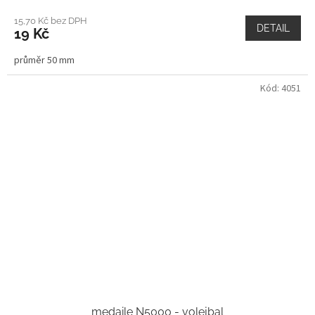
15,70 Kč bez DPH
DETAIL
19 Kč
průměr 50 mm
Kód:
4051
medaile N5000 - volejbal