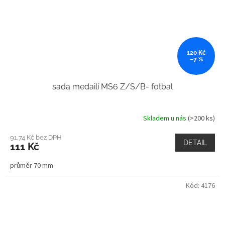
120 Kč
–7 %
sada medailí MS6 Z/S/B- fotbal
Skladem u nás
(>200 ks)
91,74 Kč bez DPH
DETAIL
111 Kč
průměr 70 mm
Kód:
4176