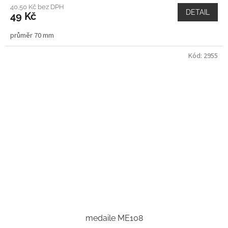
40,50 Kč bez DPH
DETAIL
49 Kč
průměr 70 mm
Kód:
2955
medaile ME108