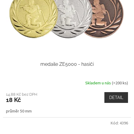
r
o
d
u
k
t
ů
medaile ZE5000 - hasiči
Skladem u nás
(>200 ks)
14,88 Kč bez DPH
DETAIL
18 Kč
průměr 50 mm
Kód:
4396