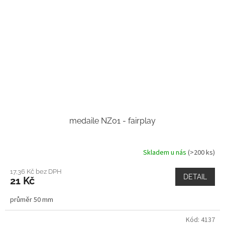
medaile NZ01 - fairplay
Skladem u nás
(>200 ks)
17,36 Kč bez DPH
DETAIL
21 Kč
průměr 50 mm
Kód:
4137