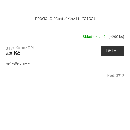
medaile MS6 Z/S/B- fotbal
Skladem u nás
(>200 ks)
34,71 Kč bez DPH
DETAIL
42 Kč
průměr 70 mm
Kód:
3712