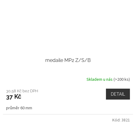
medaile MP2 Z/S/B
Skladem u nás
(>200 ks)
30,58 Kč bez DPH
DETAIL
37 Kč
průměr 60 mm
Kód:
3821