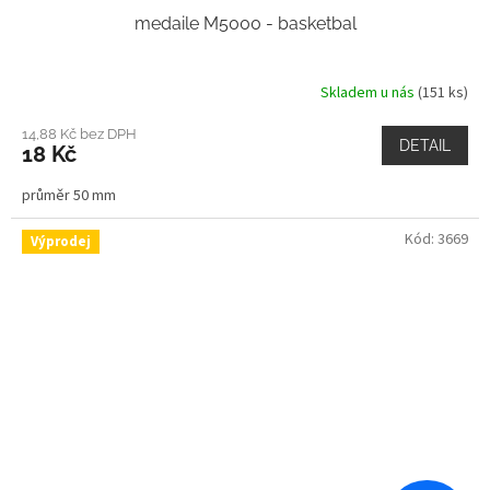
medaile M5000 - basketbal
Skladem u nás
(151 ks)
14,88 Kč bez DPH
DETAIL
18 Kč
průměr 50 mm
Kód:
3669
Výprodej