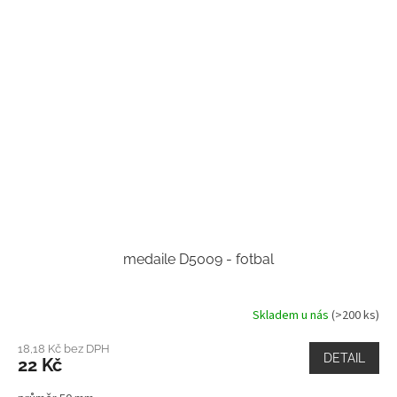
medaile D5009 - fotbal
Skladem u nás
(>200 ks)
18,18 Kč bez DPH
DETAIL
22 Kč