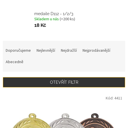
medaile D112 - 1/2/3
Skladem u nás
(>200 ks)
18 Kč
Ř
a
Doporučujeme
Nejlevnější
Nejdražší
Nejprodávanější
z
e
Abecedně
n
í
p
OTEVŘÍT FILTR
r
o
V
Kód:
4411
d
ý
u
p
k
i
t
s
ů
p