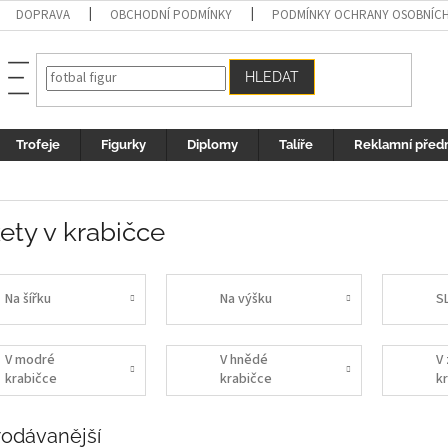
DOPRAVA
OBCHODNÍ PODMÍNKY
PODMÍNKY OCHRANY OSOBNÍC
HLEDAT
Trofeje
Figurky
Diplomy
Talíře
Reklamní před
ety v krabičce
Na šířku
Na výšku
S
V modré
V hnědé
V
krabičce
krabičce
k
rodávanější