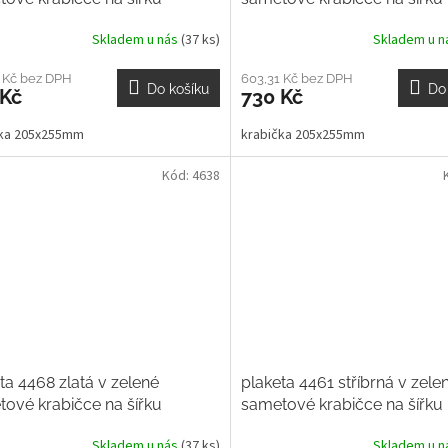
Skladem u nás
(37 ks)
Skladem u 
 Kč bez DPH
603,31 Kč bez DPH
Do košíku
Do
 Kč
730 Kč
čka 205x255mm
krabička 205x255mm
Kód:
4638
ta 4468 zlatá v zelené
plaketa 4461 stříbrná v zele
ové krabičce na šířku
sametové krabičce na šířku
Skladem u nás
(37 ks)
Skladem u 