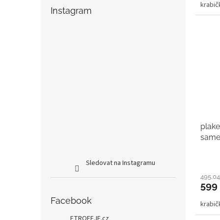
krabi
Instagram
plake
same
Sledovat na Instagramu
495,04
599
Facebook
krabi
ETROFEJE.cz