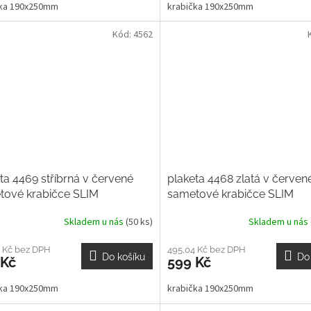
čka 190x250mm
krabička 190x250mm
Kód:
4562
ta 4469 stříbrná v červené
plaketa 4468 zlatá v červen
tové krabičce SLIM
sametové krabičce SLIM
Skladem u nás
(50 ks)
Skladem u nás
 Kč bez DPH
495,04 Kč bez DPH
Do košíku
Do
 Kč
599 Kč
čka 190x250mm
krabička 190x250mm