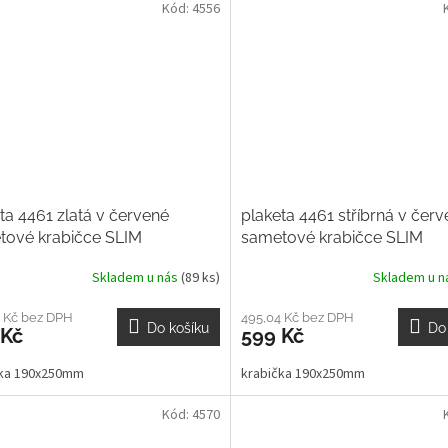
Kód:
4556
ta 4461 zlatá v červené
plaketa 4461 stříbrná v čer
tové krabičce SLIM
sametové krabičce SLIM
Skladem u nás
(89 ks)
Skladem u 
 Kč bez DPH
495,04 Kč bez DPH
Do košíku
Do
 Kč
599 Kč
čka 190x250mm
krabička 190x250mm
Kód:
4570