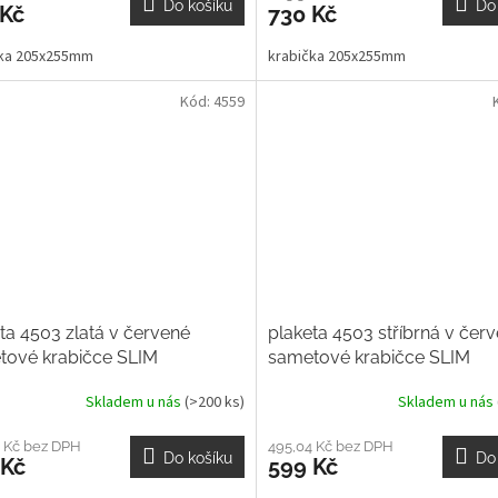
Do košíku
Do
 Kč
730 Kč
čka 205x255mm
krabička 205x255mm
Kód:
4559
ta 4503 zlatá v červené
plaketa 4503 stříbrná v čer
tové krabičce SLIM
sametové krabičce SLIM
Skladem u nás
(>200 ks)
Skladem u nás
 Kč bez DPH
495,04 Kč bez DPH
Do košíku
Do
 Kč
599 Kč