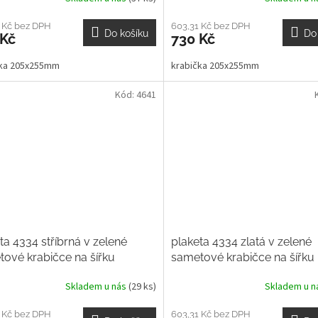
 Kč bez DPH
603,31 Kč bez DPH
Do košíku
Do
 Kč
730 Kč
čka 205x255mm
krabička 205x255mm
Kód:
4641
ta 4334 stříbrná v zelené
plaketa 4334 zlatá v zelené
ové krabičce na šířku
sametové krabičce na šířku
Skladem u nás
(29 ks)
Skladem u 
 Kč bez DPH
603,31 Kč bez DPH