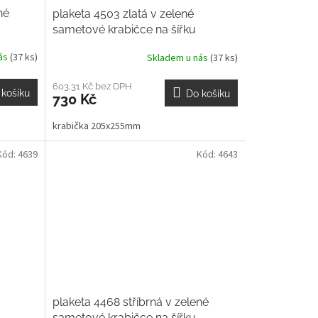
né
plaketa 4503 zlatá v zelené
sametové krabičce na šířku
nás
(37 ks)
Skladem u nás
(37 ks)
603,31 Kč bez DPH
 košíku
Do košíku
730 Kč
krabička 205x255mm
Kód:
4639
Kód:
4643
plaketa 4468 stříbrná v zelené
sametové krabičce na šířku