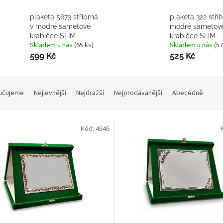
plaketa 5673 stříbrná
plaketa 322 stří
v modré sametové
modré sametov
krabičce SLIM
krabičce SLIM
Skladem u nás
(65 ks)
Skladem u nás
(57
599 Kč
525 Kč
učujeme
Nejlevnější
Nejdražší
Nejprodávanější
Abecedně
Kód:
4646