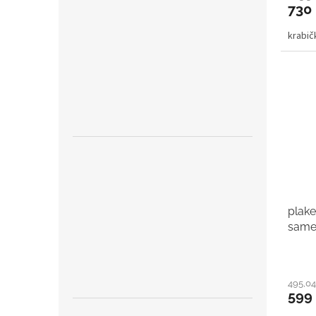
730
krabi
plake
same
495,04
599