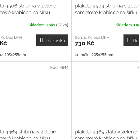
ta 4506 stříbrná v zelené
plaketa 4503 stříbrná v zele
ové krabičce na šířku
sametové krabičce na šířku
Skladem u nás
(37 ks)
Skladem u 
 Kč bez DPH
603,31 Kč bez DPH
Do košíku
Do
 Kč
730 Kč
čka 205x255mm
krabička 205x255mm
Kód:
4644
ta 4469 stříbrná v zelené
plaketa 4469 zlatá v zelené
ové krabičce na šířku
sametové krabičce na šířku