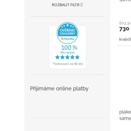
ROZBALIT FILTR
603,31
730
krabi
Přijímáme online platby
plake
samet