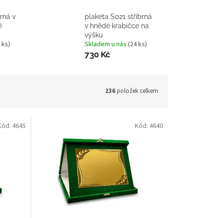
brná v
plaketa S021 stříbrná
é
v hnědé krabičce na
výšku
 ks)
Skladem u nás
(24 ks)
730 Kč
236
položek celkem
Kód:
4645
Kód:
4640