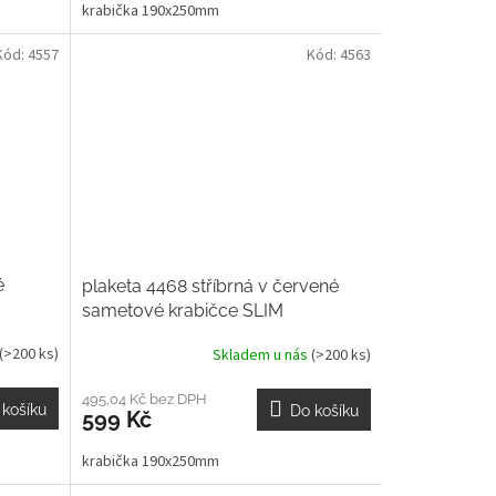
krabička 190x250mm
Kód:
4557
Kód:
4563
é
plaketa 4468 stříbrná v červené
sametové krabičce SLIM
(>200 ks)
Skladem u nás
(>200 ks)
495,04 Kč bez DPH
 košíku
Do košíku
599 Kč
krabička 190x250mm