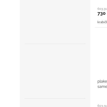
603,31
730
krabi
plake
samet
603,31