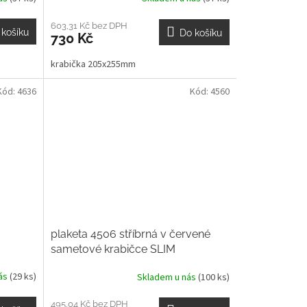
603,31 Kč bez DPH
 košíku
Do košíku
730 Kč
krabička 205x255mm
Kód:
4636
Kód:
4560
plaketa 4506 stříbrná v červené
sametové krabičce SLIM
nás
(29 ks)
Skladem u nás
(100 ks)
495,04 Kč bez DPH