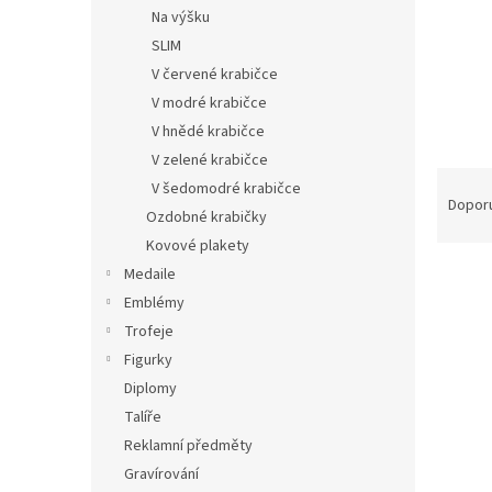
n
Na výšku
e
SLIM
l
V červené krabičce
V modré krabičce
V hnědé krabičce
V zelené krabičce
Ř
V šedomodré krabičce
a
Dopor
Ozdobné krabičky
z
Kovové plakety
e
V
n
Medaile
ý
í
Emblémy
p
p
Trofeje
i
r
Figurky
s
o
Diplomy
p
d
Talíře
r
u
o
k
Reklamní předměty
d
t
Gravírování