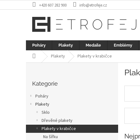
Přejít
+420 607 282 900
info@etrofeje.cz
na
obsah
Poháry
Plakety
Medaile
Emblémy
Domů
Plakety
Plakety v krabičce
P
Plak
o
Přeskočit
s
kategorie
Kategorie
t
r
Poháry
a
Plakety
n
Sklo
n
í
Dřevěné plakety
p
Plakety v krabičce
a
Nejp
Na šířku