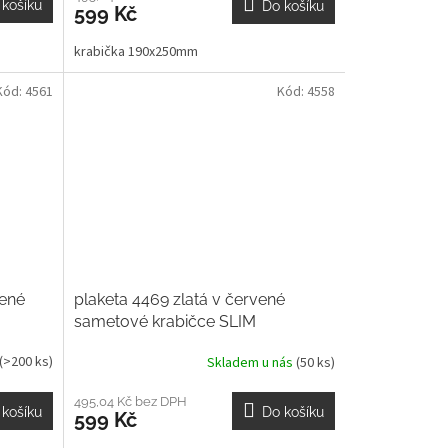
 košíku
Do košíku
599 Kč
krabička 190x250mm
Kód:
4561
Kód:
4558
vené
plaketa 4469 zlatá v červené
sametové krabičce SLIM
(>200 ks)
Skladem u nás
(50 ks)
495,04 Kč bez DPH
 košíku
Do košíku
599 Kč