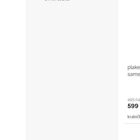
plake
same
495,04
599
krabi