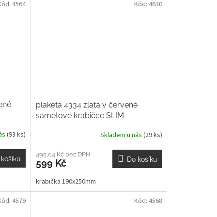
Kód:
4564
Kód:
4630
vené
plaketa 4334 zlatá v červené
sametové krabičce SLIM
nás
(93 ks)
Skladem u nás
(29 ks)
495,04 Kč bez DPH
 košíku
Do košíku
599 Kč
krabička 190x250mm
Kód:
4579
Kód:
4568