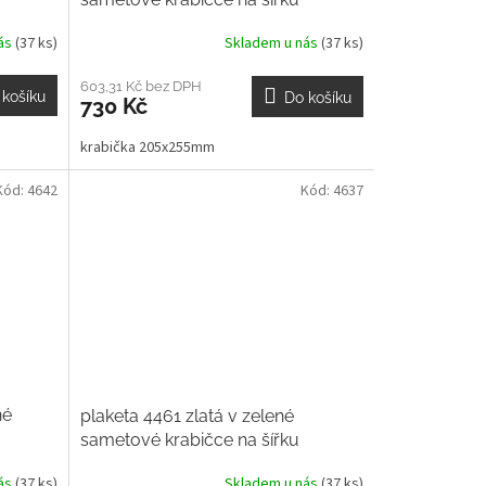
nás
(37 ks)
Skladem u nás
(37 ks)
603,31 Kč bez DPH
 košíku
Do košíku
730 Kč
krabička 205x255mm
Kód:
4642
Kód:
4637
né
plaketa 4461 zlatá v zelené
sametové krabičce na šířku
nás
(37 ks)
Skladem u nás
(37 ks)