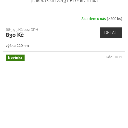
plaketa sklo 2213 LED + krabička
Skladem u nás
(>200 ks)
685,95 Kč bez DPH
DETAIL
830 Kč
výška 220mm
Kód:
3815
Novinka