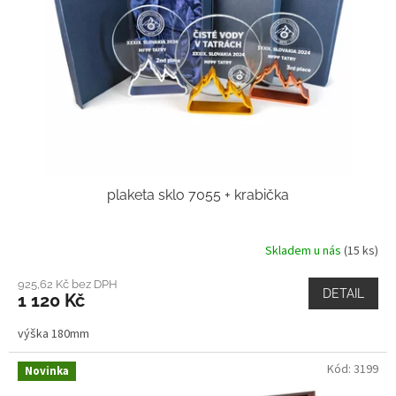
n
é
p
o
h
á
r
y
plaketa sklo 7055 + krabička
,
t
Skladem u nás
(15 ks)
r
o
925,62 Kč bez DPH
DETAIL
1 120 Kč
f
e
výška 180mm
j
Kód:
3199
Novinka
e