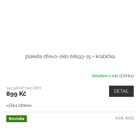
plaketa dřevo-sklo 68193-15 + krabička
Skladem u nás
(159 ks)
742,98 Kč bez DPH
DETAIL
899 Kč
výška 180mm
Kód:
4102
Novinka