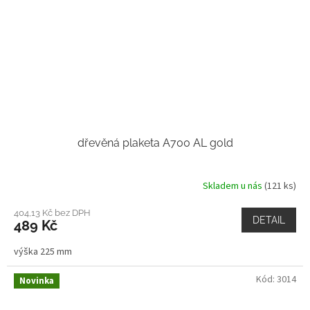
dřevěná plaketa A700 AL gold
Skladem u nás
(121 ks)
404,13 Kč bez DPH
DETAIL
489 Kč
výška 225 mm
Kód:
3014
Novinka