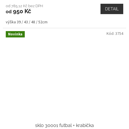
od 785,12 Kč bez DPH
DETAIL
950 Kč
od
výška 39 / 43 / 48 / 52cm
Kód:
3754
Novinka
sklo 30001 futbal + krabička