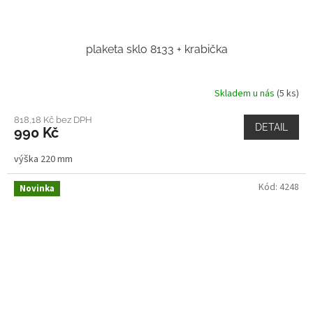
plaketa sklo 8133 + krabička
Skladem u nás
(5 ks)
818,18 Kč bez DPH
DETAIL
990 Kč
výška 220 mm
Kód:
4248
Novinka