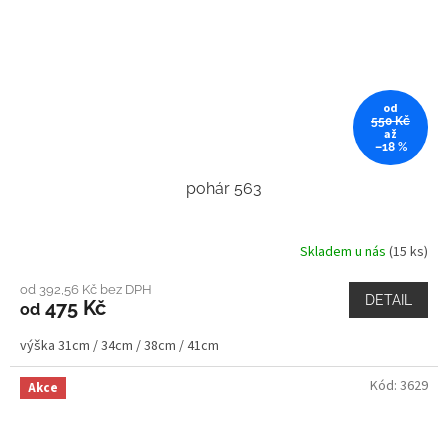
od
550 Kč
až
–18 %
pohár 563
Skladem u nás
(15 ks)
od 392,56 Kč bez DPH
DETAIL
475 Kč
od
výška 31cm / 34cm / 38cm / 41cm
Kód:
3629
Akce