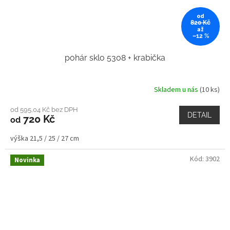
od
820 Kč
až
–12 %
pohár sklo 5308 + krabička
Skladem u nás
(10 ks)
od 595,04 Kč bez DPH
DETAIL
720 Kč
od
výška 21,5 / 25 / 27 cm
Kód:
3902
Novinka