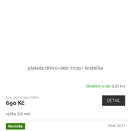
plaketa dřevo-sklo 7039 + krabička
Skladem u nás
(132 ks)
570,25 Kč bez DPH
DETAIL
690 Kč
výška 215 mm
Kód:
3137
Novinka