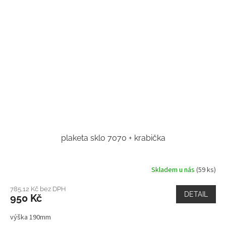
plaketa sklo 7070 + krabička
Skladem u nás
(59 ks)
785,12 Kč bez DPH
DETAIL
950 Kč
výška 190mm