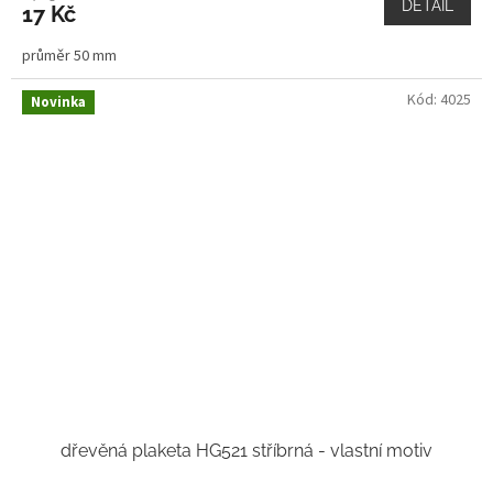
DETAIL
17 Kč
průměr 50 mm
Kód:
4025
Novinka
dřevěná plaketa HG521 stříbrná - vlastní motiv