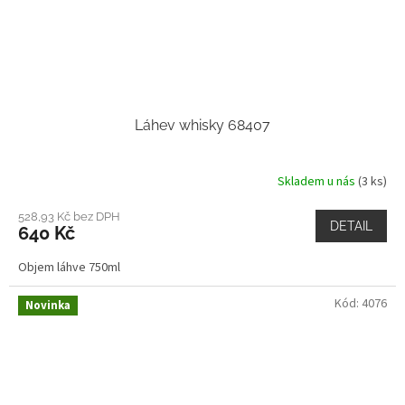
Láhev whisky 68407
Skladem u nás
(3 ks)
528,93 Kč bez DPH
DETAIL
640 Kč
Objem láhve 750ml
Kód:
4076
Novinka