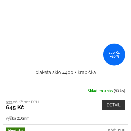
720 Kč
–10 %
plaketa sklo 4400 + krabička
Skladem u nás
(93 ks)
533,06 Kč bez DPH
DETAIL
645 Kč
výška 210mm
Kód:
3930
Novinka