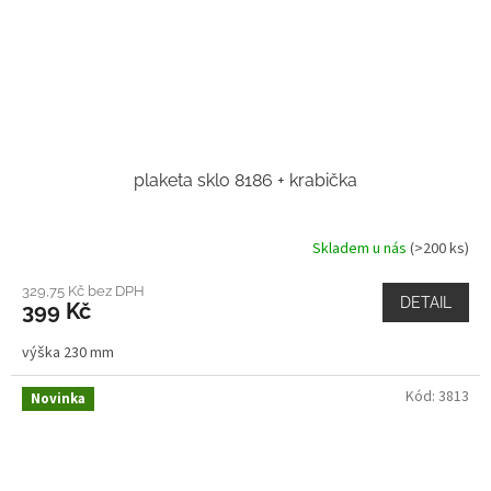
plaketa sklo 8186 + krabička
Skladem u nás
(>200 ks)
329,75 Kč bez DPH
DETAIL
399 Kč
výška 230 mm
Kód:
3813
Novinka