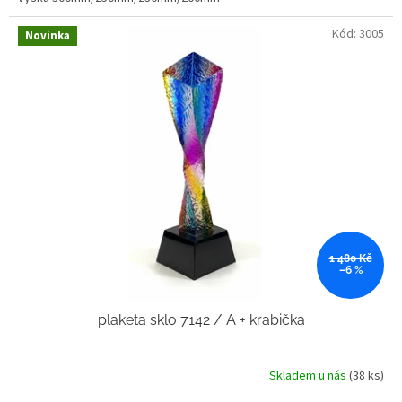
Kód:
3005
Novinka
1 480 Kč
–6 %
plaketa sklo 7142 / A + krabička
Skladem u nás
(38 ks)