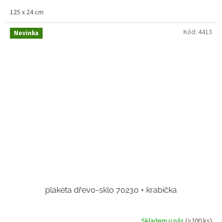
125 x 24 cm
Kód:
4413
Novinka
plaketa dřevo-sklo 70230 + krabička
Skladem u nás
(>200 ks)