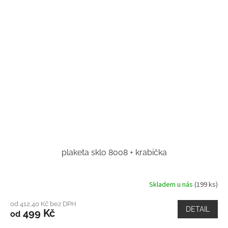
plaketa sklo 8008 + krabička
Skladem u nás
(199 ks)
od 412,40 Kč bez DPH
DETAIL
499 Kč
od