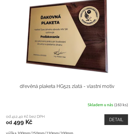
,
p
l
a
k
e
t
y
a
m
dřevěná plaketa HG521 zlatá - vlastní motiv
e
d
a
Skladem u nás
(163 ks)
i
od 412,40 Kč bez DPH
l
DETAIL
499 Kč
od
e
výška 300mm/250mm/230mm/200mm