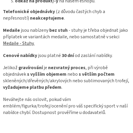
odkaz na produkt/-y
na našem eshopu.
Telefonické objednávky
(z důvodu častých chyb a
nepřesností)
neakceptujeme
.
Medaile
jsou nabízeny
bez stuh
- stuhy je třeba objednat jako
příplatek ve variantách medaile, nebo samostatně v sekci
Medaile - Stuhy.
Cenové nabídky
jsou platné
30 dní
od zaslání nabídky.
Jelikož
gravírování
je
nezvratný proces
, při výrobě
objednávek
s vyšším objemem
nebo
s větším počtem
skleněných/dřevěných/akrylových nebo sublimovaných trofejí,
vyžadujeme platbu předem
.
Neváhejte nás oslovit, pokud vám
emblém/figurka/trofej/ocenění pro váš specifický sport v naší
nabídce chybí. Dostupnost prověříme u dodavatelů.