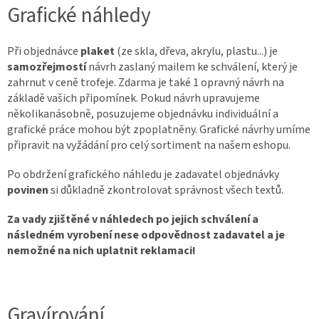
Grafické náhledy
Při objednávce
plaket
(ze skla, dřeva, akrylu, plastu...) je
samozřejmostí
návrh zaslaný mailem ke schválení, který je
zahrnut v ceně trofeje. Zdarma je také 1 opravný návrh na
základě vašich připomínek. Pokud návrh upravujeme
několikanásobně, posuzujeme objednávku individuální a
grafické práce mohou být zpoplatněny. Grafické návrhy umíme
připravit na vyžádání pro celý sortiment na našem eshopu.
Po obdržení grafického náhledu je zadavatel objednávky
povinen
si důkladně zkontrolovat správnost všech textů.
Za vady zjištěné v náhledech po jejich schválení a
následném vyrobení nese odpovědnost zadavatel a je
nemožné na nich uplatnit reklamaci!
Gravírování