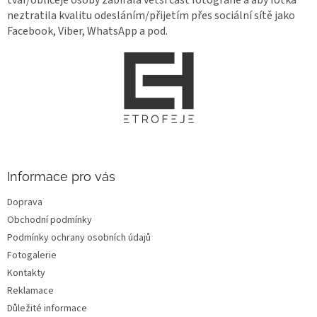
neztratila kvalitu odesláním/přijetím přes sociální sítě jako
Facebook, Viber, WhatsApp a pod.
Z
á
p
a
t
í
Informace pro vás
Doprava
Obchodní podmínky
Podmínky ochrany osobních údajů
Fotogalerie
Kontakty
Reklamace
Důležité informace