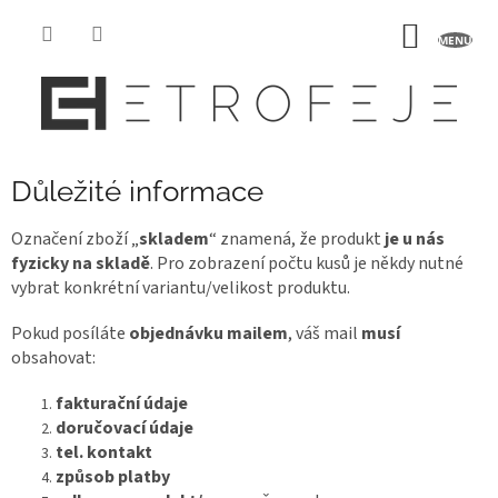
Přejít
na
NÁKUP
obsah
KOŠÍK
Důležité informace
Označení zboží „
skladem
“ znamená, že produkt
je u nás
fyzicky na skladě
. Pro zobrazení počtu kusů je někdy nutné
vybrat konkrétní variantu/velikost produktu.
Pokud posíláte
objednávku mailem
, váš mail
musí
obsahovat:
fakturační údaje
doručovací údaje
tel. kontakt
způsob platby