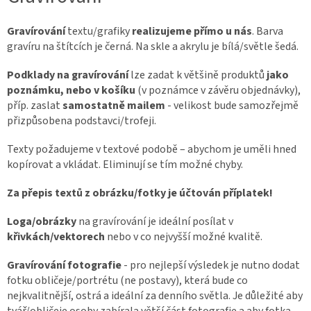
Gravírování
textu/grafiky
realizujeme přímo u nás
. Barva
gravíru na štítcích je černá. Na skle a akrylu je bílá/světle šedá.
Podklady na gravírování
lze zadat k většině produktů
jako
poznámku, nebo v košíku
(v poznámce v závěru objednávky),
příp. zaslat
samostatně mailem
- velikost bude samozřejmě
přizpůsobena podstavci/trofeji.
Texty požadujeme v textové podobě – abychom je uměli hned
kopírovat a vkládat. Eliminují se tím možné chyby.
Za přepis textů z obrázku/fotky je účtován příplatek!
Loga/obrázky
na gravírování je ideální posílat v
křivkách/vektorech
nebo v co nejvyšší možné kvalitě.
Gravírování fotografie
- pro nejlepší výsledek je nutno dodat
fotku obličeje/portrétu (ne postavy), která bude co
nejkvalitnější, ostrá a ideální za denního světla. Je důležité aby
tvář/obličeje osoby zabírala větší část fotografie a aby fotka