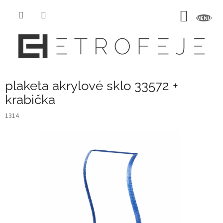
Přejít
na
NÁKUP
obsah
KOŠÍK
plaketa akrylové sklo 33572 +
krabička
1314