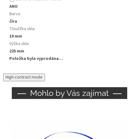
ANO
Barva
:
číra
Tloušťka skla
:
19 mm
Výška skla
:
225 mm
Položka byla vyprodána…
High-contrast mode
Mohlo by Vás zajímat