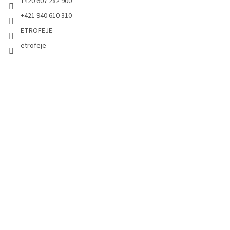
+420 607 282 900
+421 940 610 310
ETROFEJE
etrofeje