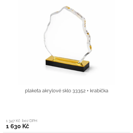
plaketa akrylové sklo 33352 + krabička
1 347 Kč bez DPH
1 630 Kč