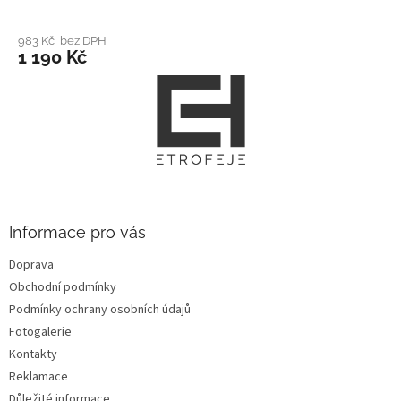
983 Kč bez DPH
1 190 Kč
Z
á
p
a
t
í
Informace pro vás
Doprava
Obchodní podmínky
Podmínky ochrany osobních údajů
Fotogalerie
Kontakty
Reklamace
Důležité informace