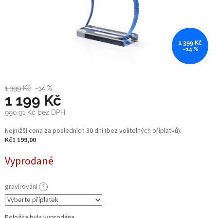
1 399 Kč
–14 %
1 399 Kč
–14 %
1 199 Kč
990,91 Kč
bez DPH
Měrná
Nejnižší cena za posledních 30 dní (bez volitelných příplatků):
cena:
Kč1 199,00
Vyprodané
gravírování
?
Položka byla vyprodána…