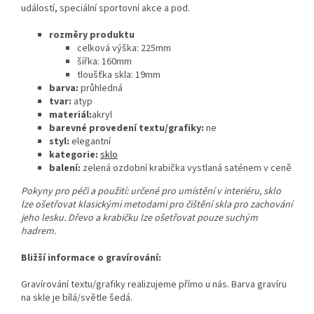
událostí, speciální sportovní akce a pod.
rozměry produktu
celková výška: 225mm
šířka: 160mm
tloušťka skla: 19mm
barva:
průhledná
tvar:
atyp
materiál:
akryl
barevné provedení textu/grafiky:
ne
styl:
elegantní
kategorie:
sklo
balení:
zelená ozdobní krabička vystlaná saténem v ceně
Pokyny pro péči a použití: určené pro umístění v interiéru, sklo
lze ošetřovat klasickými metodami pro čištění skla pro zachování
jeho lesku. Dřevo a krabičku lze ošetřovat pouze suchým
hadrem.
Bližší informace o gravírování:
Gravírování textu/grafiky realizujeme přímo u nás. Barva gravíru
na skle je bílá/světle šedá.