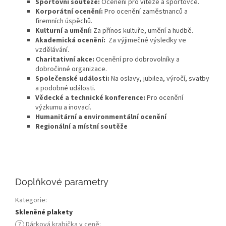
Sportovní soutěže:
Ocenění pro vítěze a sportovce.
Korporátní ocenění:
Pro ocenění zaměstnanců a
firemních úspěchů.
Kulturní a umění:
Za přínos kultuře, umění a hudbě.
Akademická ocenění:
Za výjimečné výsledky ve
vzdělávání.
Charitativní akce:
Ocenění pro dobrovolníky a
dobročinné organizace.
Společenské události:
Na oslavy, jubilea, výročí, svatby
a podobné události.
Vědecké a technické konference:
Pro ocenění
výzkumu a inovací.
Humanitární a environmentální ocenění
Regionální a místní soutěže
Doplňkové parametry
Kategorie
:
Skleněné plakety
?
Dárková krabička v ceně
: