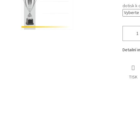
dotisk k 
Detailní 
TISK