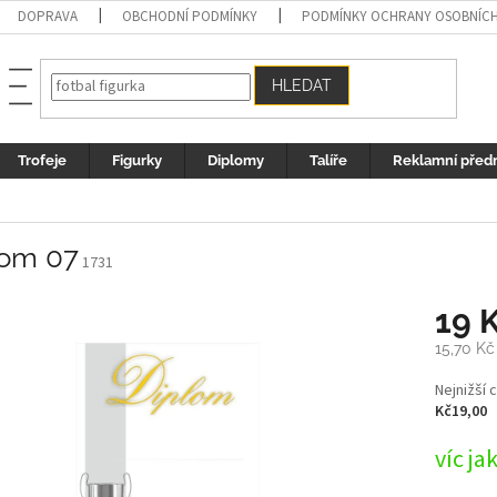
DOPRAVA
OBCHODNÍ PODMÍNKY
PODMÍNKY OCHRANY OSOBNÍC
HLEDAT
Trofeje
Figurky
Diplomy
Talíře
Reklamní před
lom 07
1731
19 
15,70 Kč
Měrná
Nejnižší 
cena:
Kč19,00
víc ja