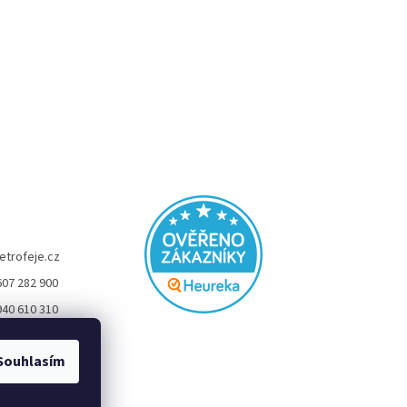
etrofeje.cz
607 282 900
940 610 310
FEJE
Souhlasím
eje