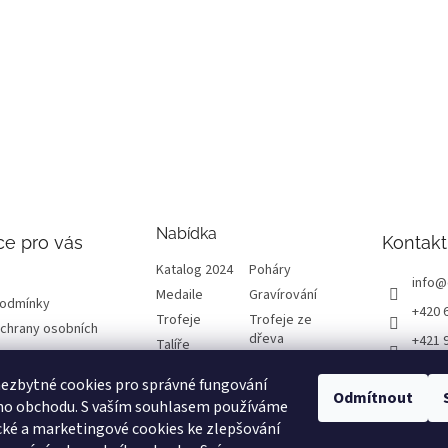
Nabídka
ce pro vás
Kontakt
Katalog 2024
Poháry
info
@
Medaile
Gravírování
podmínky
+420 
Trofeje
Trofeje ze
chrany osobních
dřeva
+421 
Talíře
Plakety
Diplomy
ETRO
ezbytné cookies pro správné fungování
Emblémy
Výprodej
Odmítnout
etrof
ho obchodu. S vaším souhlasem používáme
cké a marketingové cookies ke zlepšování