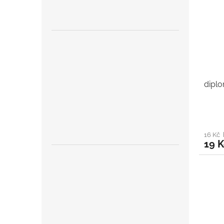
dipl
16 Kč
19 K