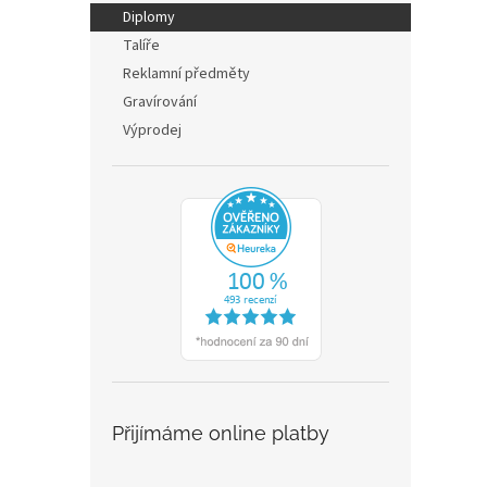
n
Diplomy
e
Talíře
l
Reklamní předměty
Gravírování
Výprodej
Přijímáme online platby