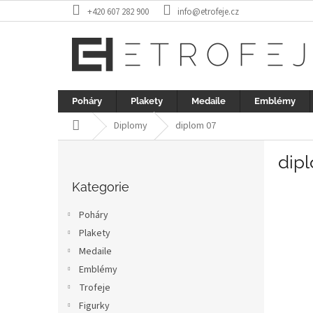
Přejít
+420 607 282 900
info@etrofeje.cz
na
obsah
Poháry
Plakety
Medaile
Emblémy
Domů
Diplomy
diplom 07
P
dip
o
Přeskočit
s
kategorie
Kategorie
t
r
Poháry
a
Plakety
n
Medaile
n
í
Emblémy
p
Trofeje
a
Figurky