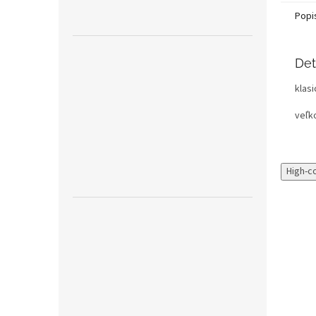
Popi
Det
klas
veľk
High-c