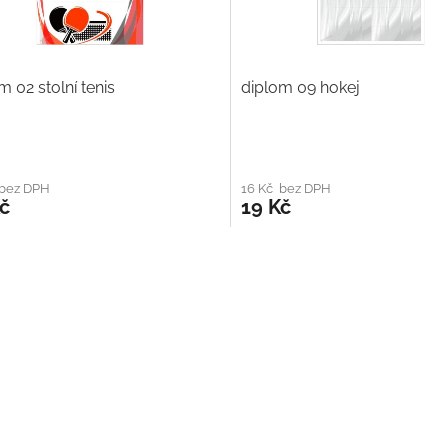
m 02 stolní tenis
diplom 09 hokej
 bez DPH
16 Kč bez DPH
č
19 Kč