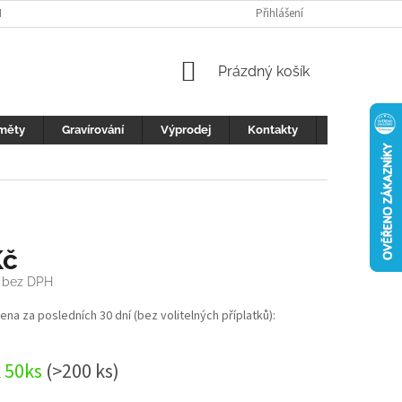
H ÚDAJŮ
FOTOGALERIE
KONTAKTY
Přihlášení
REKLAMACE
DŮLEŽI
NÁKUPNÍ
Prázdný košík
KOŠÍK
měty
Gravírování
Výprodej
Kontakty
Blog
Kč
bez DPH
cena za posledních 30 dní (bez volitelných příplatků):
k 50ks
(>200 ks)