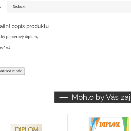
s
Diskuze
ailní popis produktu
ický papierový diplom,
osť A4
ontrast mode
Mohlo by Vás zaj