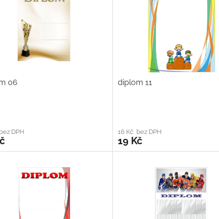
om 06
diplom 11
 bez DPH
16 Kč bez DPH
č
19 Kč