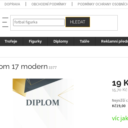
DOPRAVA
OBCHODNÍ PODMÍNKY
PODMÍNKY OCHRANY OSOBNÍC
HLEDAT
Trofeje
Figurky
Diplomy
Talíře
Reklamní před
lom 17 modern
3377
19 
15,70 Kč
Měrná
Nejnižší 
cena:
Kč19,00
víc ja