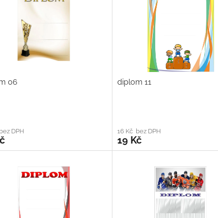
om 06
diplom 11
 bez DPH
16 Kč bez DPH
č
19 Kč