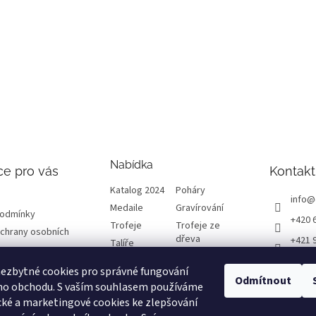
Nabídka
ce pro vás
Kontakt
Katalog 2024
Poháry
info
@
Medaile
Gravírování
podmínky
+420 
Trofeje
Trofeje ze
chrany osobních
dřeva
+421 
Talíře
Plakety
Diplomy
ETRO
ezbytné cookies pro správné fungování
Emblémy
Výprodej
Odmítnout
etrof
ho obchodu. S vaším souhlasem používáme
cké a marketingové cookies ke zlepšování