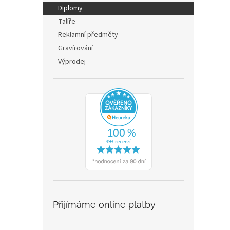
n
Diplomy
e
Talíře
l
Reklamní předměty
Gravírování
Výprodej
Přijímáme online platby