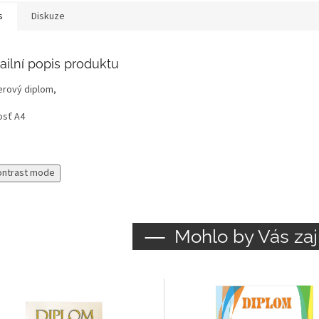
s
Diskuze
ailní popis produktu
erový diplom,
osť A4
ontrast mode
Mohlo by Vás zaj