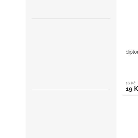
dipl
16 Kč
19 K