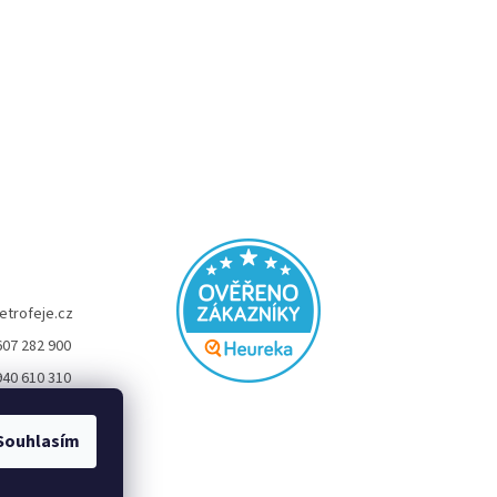
etrofeje.cz
607 282 900
940 610 310
FEJE
Souhlasím
eje