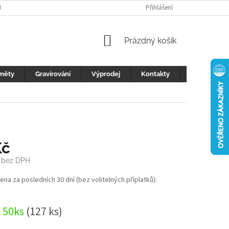
H ÚDAJŮ
FOTOGALERIE
KONTAKTY
Přihlášení
REKLAMACE
DŮLEŽI
NÁKUPNÍ
Prázdný košík
KOŠÍK
měty
Gravírování
Výprodej
Kontakty
Blog
Kč
bez DPH
cena za posledních 30 dní (bez volitelných příplatků):
k 50ks
(127 ks)