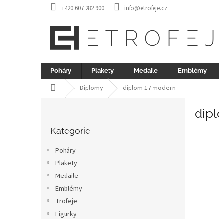
Přejít
+420 607 282 900
info@etrofeje.cz
na
obsah
Poháry
Plakety
Medaile
Emblémy
Domů
Diplomy
diplom 17 modern
P
dip
o
Přeskočit
s
kategorie
Kategorie
t
r
Poháry
a
Plakety
n
Medaile
n
í
Emblémy
p
Trofeje
a
Figurky