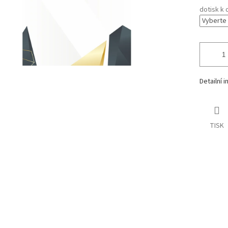
dotisk k 
Detailní 
TISK