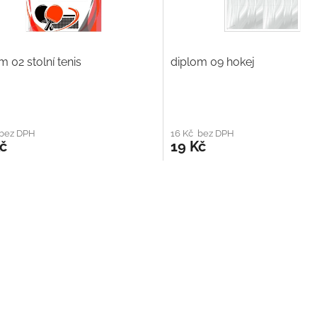
m 02 stolní tenis
diplom 09 hokej
 bez DPH
16 Kč bez DPH
č
19 Kč