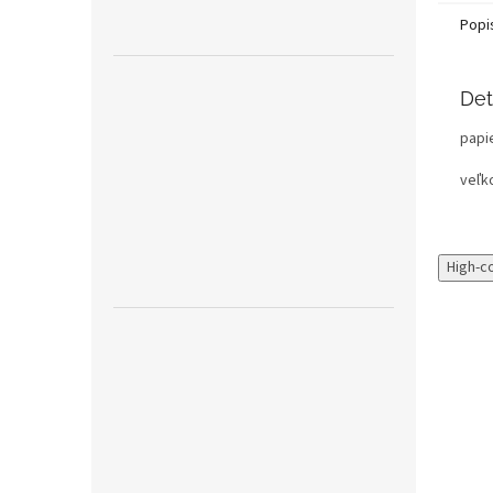
Popi
Det
papi
veľk
High-c