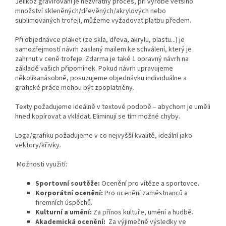
Jelikož gravírování je nezvratný proces, při výrobě většího
množství skleněných/dřevěných/akrylových nebo
sublimovaných trofejí, můžeme vyžadovat platbu předem.
Při objednávce plaket (ze skla, dřeva, akrylu, plastu...) je
samozřejmostí návrh zaslaný mailem ke schválení, který je
zahrnut v ceně trofeje. Zdarma je také 1 opravný návrh na
základě vašich připomínek. Pokud návrh upravujeme
několikanásobně, posuzujeme objednávku individuálne a
grafické práce mohou být zpoplatněny.
Texty požadujeme ideálně v textové podobě – abychom je uměli
hned kopírovat a vkládat. Eliminují se tím možné chyby.
Loga/grafiku požadujeme v co nejvyšší kvalitě, ideální jako
vektory/křivky.
Možnosti využití:
Sportovní soutěže:
Ocenění pro vítěze a sportovce.
Korporátní ocenění:
Pro ocenění zaměstnanců a
firemních úspěchů.
Kulturní a umění:
Za přínos kultuře, umění a hudbě.
Akademická ocenění:
Za výjimečné výsledky ve