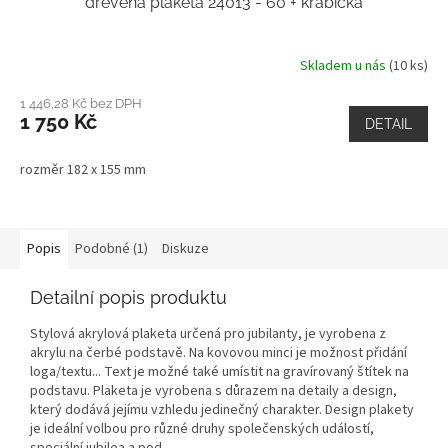
dřevěná plaketa 24013 - 60 + krabička
Skladem u nás
(10 ks)
1 446,28 Kč bez DPH
1 750 Kč
DETAIL
rozměr 182 x 155 mm
Popis
Podobné (1)
Diskuze
Detailní popis produktu
Stylová akrylová plaketa určená pro jubilanty, je vyrobena z
akrylu na čerbé podstavě. Na kovovou minci je možnost přidání
loga/textu... Text je možné také umístit na gravírovaný štítek na
podstavu. Plaketa je vyrobena s důrazem na detaily a design,
který dodává jejímu vzhledu jedinečný charakter. Design plakety
je ideální volbou pro různé druhy společenských událostí,