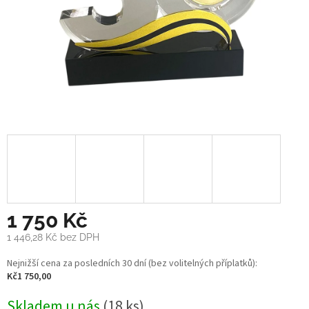
1 750 Kč
1 446,28 Kč
bez DPH
Měrná
Nejnižší cena za posledních 30 dní (bez volitelných příplatků):
cena:
Kč1 750,00
Skladem u nás
(18 ks)