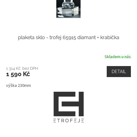
plaketa sklo - trofej 65915 diamant + krabička
Skladem u nás
1 314 Kč bez DPH
DETAIL
1 590 Kč
výška 230mm
Z
á
p
a
t
í