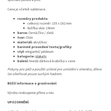
speciální jubilea a pod.
Cena je včetně sublimace.
rozměry produktu
celkový rozměr: 155 x 182 mm
tlušťka skla: 19mm
barva:
černá/číra / zlatá
tvar:
číslo
materiál:
akryl/kov
barevné provedení textu/grafiky:
styl:
elegantní/ jubileum
kategorie:
plakety
balení:
hnedá dárková krabička v cene
Pokyny pro péči a použití: určené pro umístění v interiéru, dřevo
lze ošetřovat pouze suchým hadrem.
Bližší informace o gravírování:
Výrobu realizujeme přímo u nás.
UPOZORNĚNÍ: