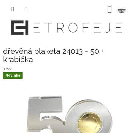
Přejít
na
NÁKUP
obsah
KOŠÍK
dřevěná plaketa 24013 - 50 +
krabička
3755
Novinka