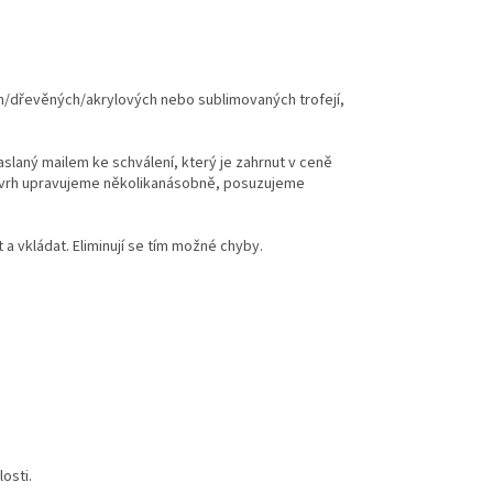
ch/dřevěných/akrylových nebo sublimovaných trofejí,
zaslaný mailem ke schválení, který je zahrnut v ceně
 návrh upravujeme několikanásobně, posuzujeme
 vkládat. Eliminují se tím možné chyby.
osti.