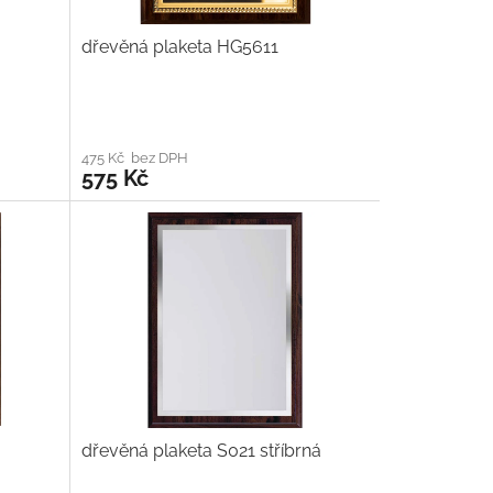
dřevěná plaketa HG5611
475 Kč bez DPH
575 Kč
dřevěná plaketa S021 stříbrná