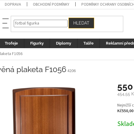
DOPRAVA
OBCHODNÍ PODMÍNKY
PODMÍNKY OCHRANY OSOBNÍC
HLEDAT
Trofeje
Figurky
Diplomy
Talíře
Reklamní před
laketa F1056
věná plaketa F1056
4206
550
454,55 
Měrná
Nejnižší 
cena:
Kč550,00
Sklad