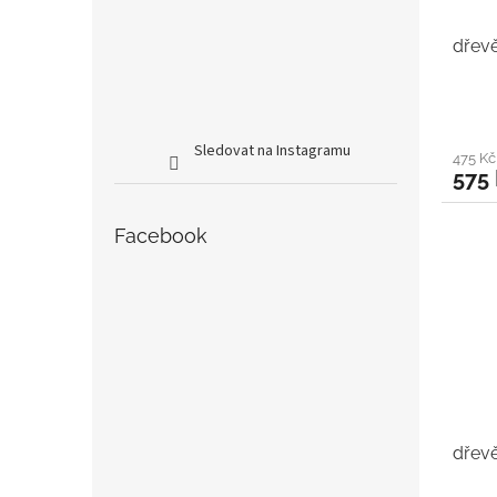
dřev
Sledovat na Instagramu
475 K
575
Facebook
dřev