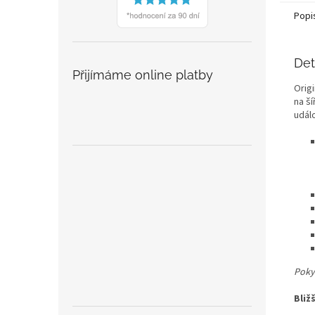
Popi
Det
Přijímáme online platby
Orig
na ší
událo
Poky
Bliž