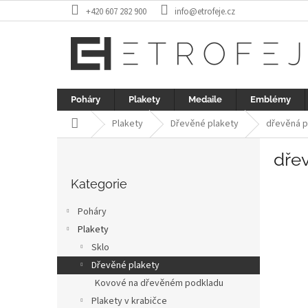
Přejít
+420 607 282 900
info@etrofeje.cz
na
obsah
Poháry
Plakety
Medaile
Emblémy
Domů
Plakety
Dřevěné plakety
dřevěná p
P
dře
o
Přeskočit
s
kategorie
Kategorie
t
r
Poháry
a
Plakety
n
Sklo
n
í
Dřevěné plakety
p
Kovové na dřevěném podkladu
a
Plakety v krabičce