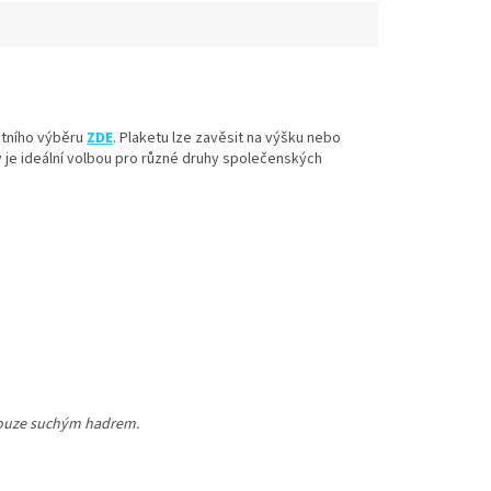
stního výběru
ZDE
. Plaketu lze zavěsit na výšku nebo
ety je ideální volbou pro různé druhy společenských
 pouze suchým hadrem.