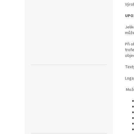
Výro
UPO
Jeli
může
Při o
trof
obje
Text
Loga/
Možn