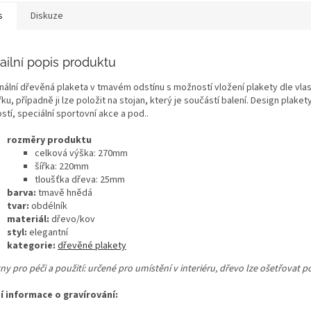
s
Diskuze
ailní popis produktu
inální dřevěná plaketa v tmavém odstínu s možností vložení plakety dle vla
řku, případně ji lze položit na stojan, který je součástí balení. Design plak
stí, speciální sportovní akce a pod..
rozměry produktu
celková výška: 270mm
šířka: 220mm
tloušťka dřeva: 25mm
barva:
tmavě hnědá
tvar:
obdélník
materiál:
dřevo/kov
styl:
elegantní
kategorie:
dřevěné plakety
ny pro péči a použití: určené pro umístění v interiéru, dřevo lze ošetřovat
ší informace o gravírování: