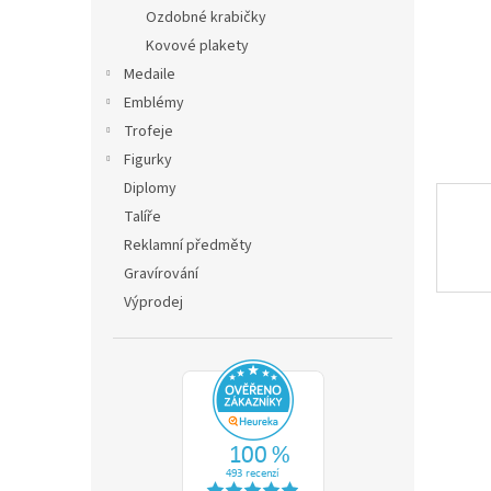
n
Ozdobné krabičky
e
Kovové plakety
l
Medaile
Emblémy
Trofeje
Figurky
Diplomy
Talíře
Reklamní předměty
Gravírování
Výprodej