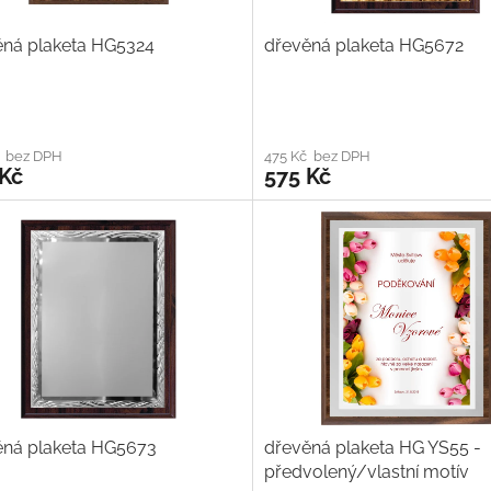
ěná plaketa HG5324
dřevěná plaketa HG5672
č bez DPH
475 Kč bez DPH
 Kč
575 Kč
ěná plaketa HG5673
dřevěná plaketa HG YS55 -
předvolený/vlastní motív