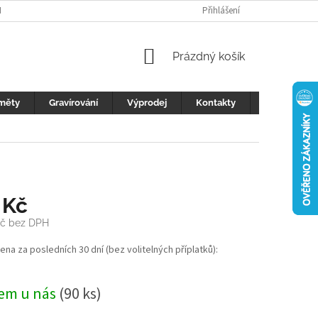
H ÚDAJŮ
FOTOGALERIE
KONTAKTY
Přihlášení
REKLAMACE
DŮLEŽI
NÁKUPNÍ
Prázdný košík
KOŠÍK
měty
Gravírování
Výprodej
Kontakty
Blog
 Kč
Kč bez DPH
cena za posledních 30 dní (bez volitelných příplatků):
em u nás
(90 ks)