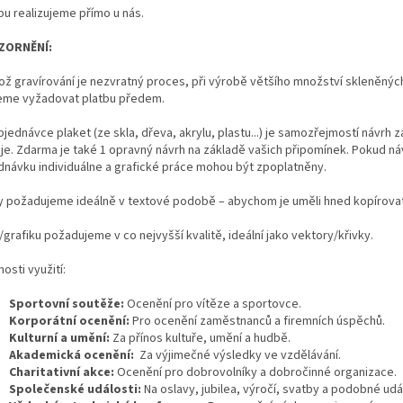
bu realizujeme přímo u nás.
ZORNĚNÍ:
kož gravírování je nezvratný proces, při výrobě většího množství skleněný
me vyžadovat platbu předem.
bjednávce plaket (ze skla, dřeva, akrylu, plastu...) je samozřejmostí návrh 
eje. Zdarma je také 1 opravný návrh na základě vašich připomínek. Pokud
dnávku individuálne a grafické práce mohou být zpoplatněny.
y požadujeme ideálně v textové podobě – abychom je uměli hned kopírovat a
grafiku požadujeme v co nejvyšší kvalitě, ideální jako vektory/křivky.
osti využití:
Sportovní soutěže:
Ocenění pro vítěze a sportovce.
Korporátní ocenění:
Pro ocenění zaměstnanců a firemních úspěchů.
Kulturní a umění:
Za přínos kultuře, umění a hudbě.
Akademická ocenění:
Za výjimečné výsledky ve vzdělávání.
Charitativní akce:
Ocenění pro dobrovolníky a dobročinné organizace.
Společenské události:
Na oslavy, jubilea, výročí, svatby a podobné udál