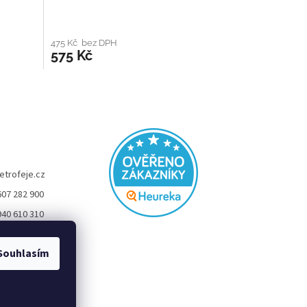
475 Kč bez DPH
575 Kč
etrofeje.cz
607 282 900
940 610 310
FEJE
Souhlasím
eje