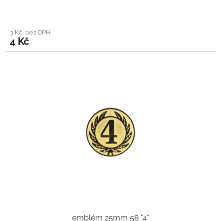
3 Kč bez DPH
4 Kč
emblém 25mm 58 "4"