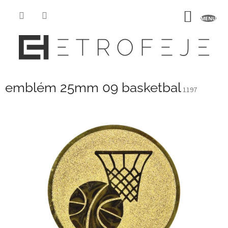
Přejít
na
NÁKUP
obsah
KOŠÍK
emblém 25mm 09 basketbal
1197