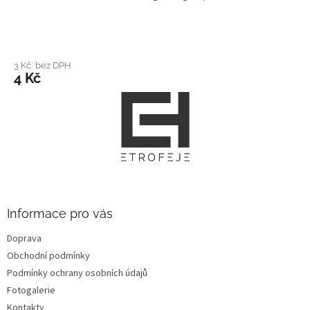
3 Kč bez DPH
4 Kč
Z
á
p
a
t
í
Informace pro vás
Doprava
Obchodní podmínky
Podmínky ochrany osobních údajů
Fotogalerie
Kontakty