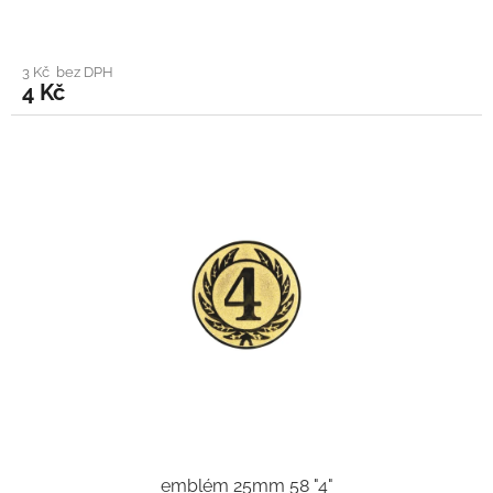
3 Kč bez DPH
4 Kč
emblém 25mm 58 "4"