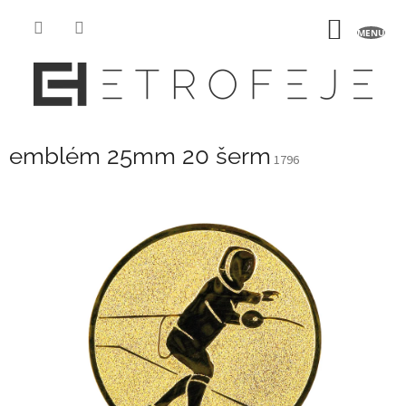
Přejít
na
NÁKUP
obsah
KOŠÍK
emblém 25mm 20 šerm
1796