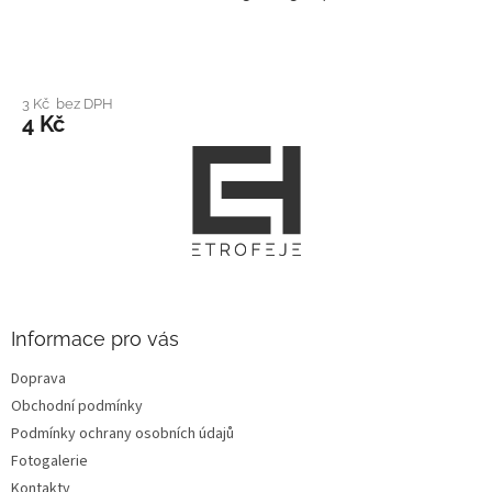
3 Kč bez DPH
4 Kč
Z
á
p
a
t
í
Informace pro vás
Doprava
Obchodní podmínky
Podmínky ochrany osobních údajů
Fotogalerie
Kontakty