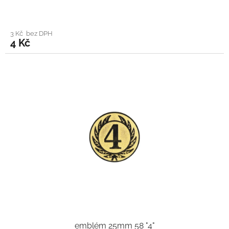
3 Kč bez DPH
4 Kč
emblém 25mm 58 "4"