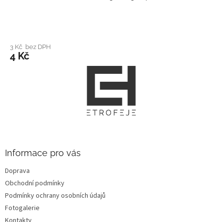
3 Kč bez DPH
4 Kč
Z
á
p
a
t
í
Informace pro vás
Doprava
Obchodní podmínky
Podmínky ochrany osobních údajů
Fotogalerie
Kontakty