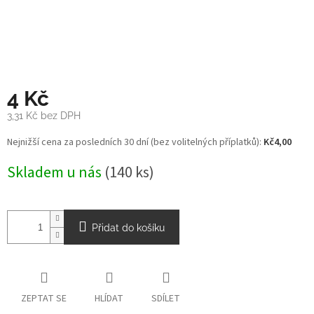
4 Kč
3,31 Kč bez DPH
Měrná
Nejnižší cena za posledních 30 dní (bez volitelných příplatků):
Kč4,00
cena:
Skladem u nás
(140 ks)
Přidat do košíku
ZEPTAT SE
HLÍDAT
SDÍLET