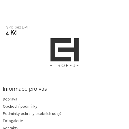
3 Kč bez DPH
4 Kč
Z
á
p
a
t
í
Informace pro vás
Doprava
Obchodní podmínky
Podmínky ochrany osobních údajů
Fotogalerie
Kontakty