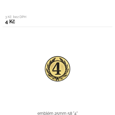
3 Kč bez DPH
4 Kč
emblém 25mm 58 "4"