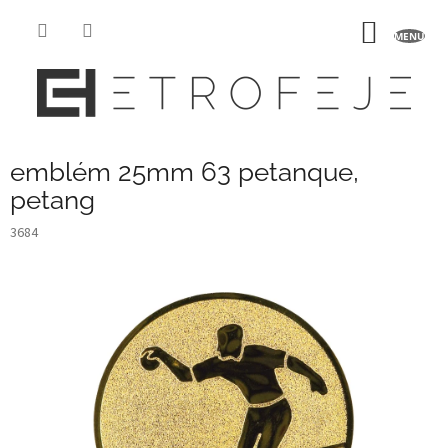
Přejít
na
NÁKUP
obsah
KOŠÍK
emblém 25mm 63 petanque,
petang
3684