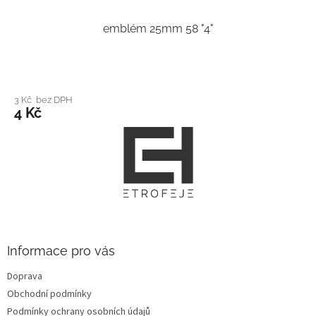
emblém 25mm 58 "4"
3 Kč bez DPH
4 Kč
Z
á
p
a
t
í
Informace pro vás
Doprava
Obchodní podmínky
Podmínky ochrany osobních údajů