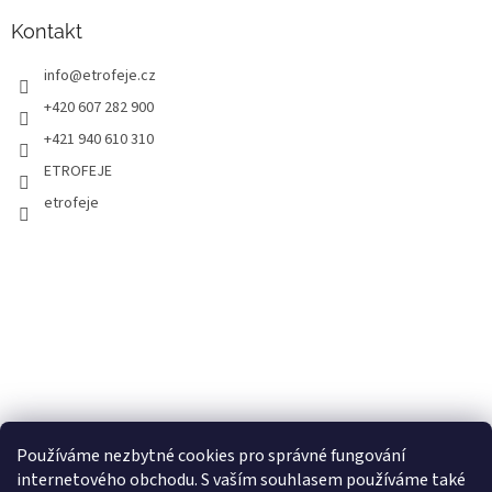
Kontakt
info
@
etrofeje.cz
+420 607 282 900
+421 940 610 310
ETROFEJE
etrofeje
Používáme nezbytné cookies pro správné fungování
internetového obchodu. S vaším souhlasem používáme také