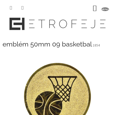
Přejít
na
NÁKUP
obsah
KOŠÍK
emblém 50mm 09 basketbal
1854