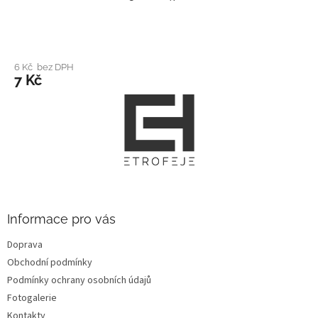
6 Kč bez DPH
7 Kč
Z
á
p
a
t
í
Informace pro vás
Doprava
Obchodní podmínky
Podmínky ochrany osobních údajů
Fotogalerie
Kontakty