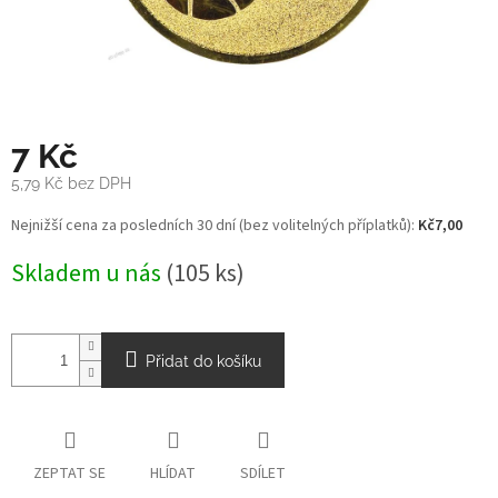
7 Kč
5,79 Kč bez DPH
Měrná
Nejnižší cena za posledních 30 dní (bez volitelných příplatků):
Kč7,00
cena:
Skladem u nás
(105 ks)
Přidat do košíku
ZEPTAT SE
HLÍDAT
SDÍLET