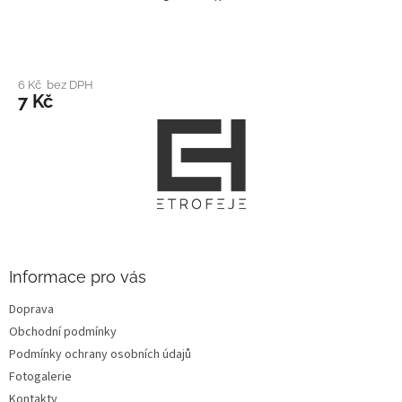
6 Kč bez DPH
7 Kč
Z
á
p
a
t
í
Informace pro vás
Doprava
Obchodní podmínky
Podmínky ochrany osobních údajů
Fotogalerie
Kontakty