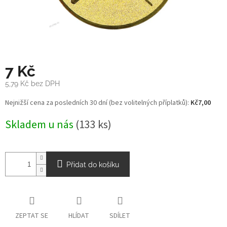
7 Kč
5,79 Kč bez DPH
Měrná
Nejnižší cena za posledních 30 dní (bez volitelných příplatků):
Kč7,00
cena:
Skladem u nás
(133 ks)
Přidat do košíku
ZEPTAT SE
HLÍDAT
SDÍLET