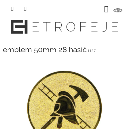
Přejít
na
NÁKUP
obsah
KOŠÍK
emblém 50mm 28 hasič
1187