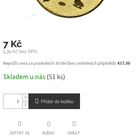
7 Kč
5,79 Kč bez DPH
Měrná
Nejnižší cena za posledních 30 dní (bez volitelných příplatků):
Kč7,00
cena:
Skladem u nás
(51 ks)
Přidat do košíku
ZEPTAT SE
HLÍDAT
SDÍLET