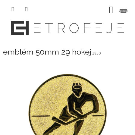
Přejít
na
NÁKUP
obsah
KOŠÍK
emblém 50mm 29 hokej
1850