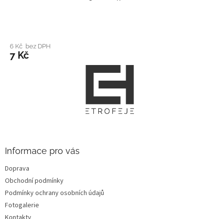
6 Kč bez DPH
7 Kč
Z
á
p
a
t
í
Informace pro vás
Doprava
Obchodní podmínky
Podmínky ochrany osobních údajů
Fotogalerie
Kontakty