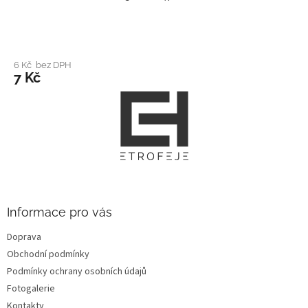
6 Kč bez DPH
7 Kč
Z
á
p
a
t
í
Informace pro vás
Doprava
Obchodní podmínky
Podmínky ochrany osobních údajů
Fotogalerie
Kontakty