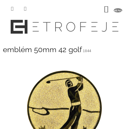
Přejít
na
NÁKUP
obsah
KOŠÍK
emblém 50mm 42 golf
1844