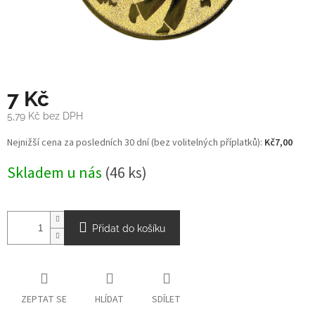
7 Kč
5,79 Kč bez DPH
Měrná
Nejnižší cena za posledních 30 dní (bez volitelných příplatků):
Kč7,00
cena:
Skladem u nás
(46 ks)
Přidat do košíku
ZEPTAT SE
HLÍDAT
SDÍLET