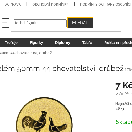
DOPRAVA
OBCHODNÍ PODMÍNKY
PODMÍNKY OCHRANY OSOBNÍC
HLEDAT
Trofeje
Figurky
Diplomy
Talíře
Reklamní před
0mm 44 chovatelství, drůbež
lém 50mm 44 chovatelství, drůbež
178
7 K
5,79 Kč
Měrná
Nejnižší 
cena:
Kč7,00
Sklad