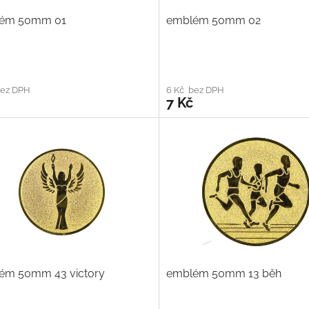
ém 50mm 01
emblém 50mm 02
bez DPH
6 Kč bez DPH
7 Kč
ém 50mm 43 victory
emblém 50mm 13 běh