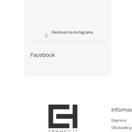
Sledovat na Instagramu
Facebook
Z
á
p
a
t
Informa
í
Doprava
Obchodní 