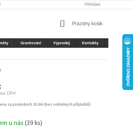
H ÚDAJŮ
FOTOGALERIE
KONTAKTY
Přihlášení
REKLAMACE
DŮLEŽI
NÁKUPNÍ
Prázdný košík
KOŠÍK
měty
Gravírování
Výprodej
Kontakty
Blog
4
č
 bez DPH
cena za posledních 30 dní (bez volitelných příplatků):
em u nás
(39 ks)