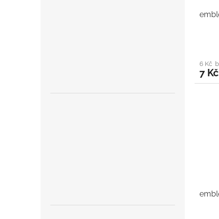
embl
6 Kč 
7 Kč
embl