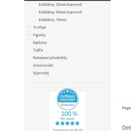
n
Emblémy 25mm barevné
e
Emblémy 50mm barevné
l
Emblémy 70mm
Trofeje
Figurky
Diplomy
Talíře
Reklamní předměty
Gravírování
Výprodej
Popi
Det