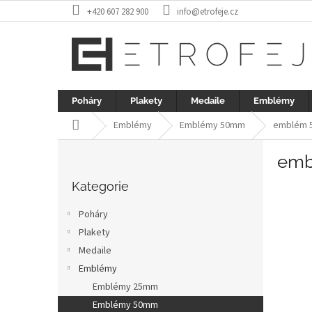
Přejít
+420 607 282 900
info@etrofeje.cz
na
obsah
Poháry
Plakety
Medaile
Emblémy
Domů
Emblémy
Emblémy 50mm
emblém 5
P
emb
o
Přeskočit
s
kategorie
Kategorie
t
r
Poháry
a
Plakety
n
Medaile
n
í
Emblémy
p
Emblémy 25mm
a
Emblémy 50mm