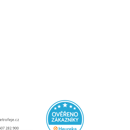
etrofeje.cz
607 282 900