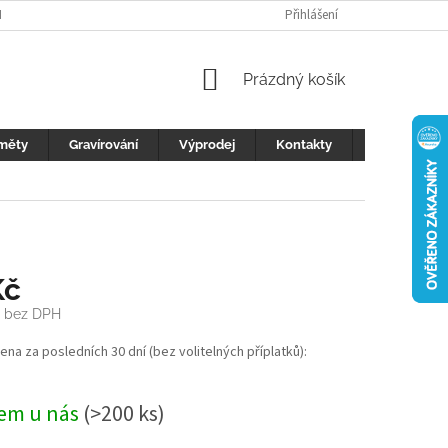
H ÚDAJŮ
FOTOGALERIE
KONTAKTY
Přihlášení
REKLAMACE
DŮLEŽI
NÁKUPNÍ
Prázdný košík
KOŠÍK
měty
Gravírování
Výprodej
Kontakty
Blog
Kč
č bez DPH
cena za posledních 30 dní (bez volitelných příplatků):
em u nás
(>200 ks)