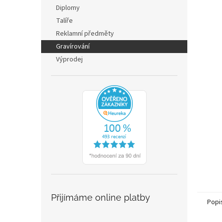
n
Diplomy
e
Talíře
l
Reklamní předměty
Gravírování
Výprodej
Přijímáme online platby
Popi