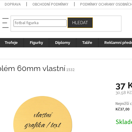
DOPRAVA
OBCHODNÍ PODMÍNKY
PODMÍNKY OCHRANY OSOBNÍC
HLEDAT
Trofeje
Figurky
Diplomy
Talíře
Reklamní před
lém 60mm vlastní
1532
37 
30,58 K
Měrná
Nejnižší 
cena:
Kč37,00
Sklad