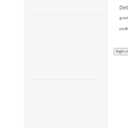
Det
graví
podkl
High-c