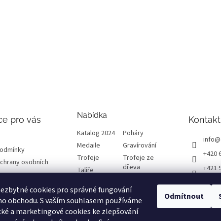
Nabídka
ce pro vás
Kontakt
Katalog 2024
Poháry
info
@
Medaile
Gravírování
podmínky
+420 
Trofeje
Trofeje ze
chrany osobních
dřeva
+421 
Talíře
Plakety
Diplomy
ETRO
ezbytné cookies pro správné fungování
Emblémy
Výprodej
Odmítnout
etrof
ho obchodu. S vaším souhlasem používáme
cké a marketingové cookies ke zlepšování