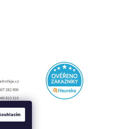
etrofeje.cz
607 282 900
940 610 310
FEJE
Souhlasím
eje