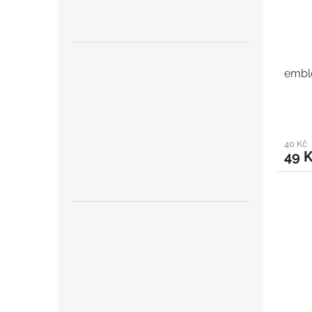
embl
40 Kč
49 