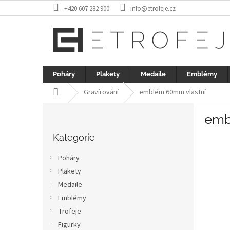
Přejít
+420 607 282 900
info@etrofeje.cz
na
obsah
Poháry
Plakety
Medaile
Emblémy
Domů
Gravírování
emblém 60mm vlastní
P
emb
o
Přeskočit
s
kategorie
Kategorie
t
r
Poháry
a
Plakety
n
Medaile
n
í
Emblémy
p
Trofeje
a
Figurky