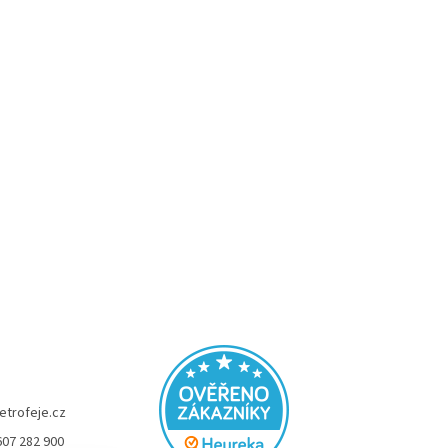
etrofeje.cz
607 282 900