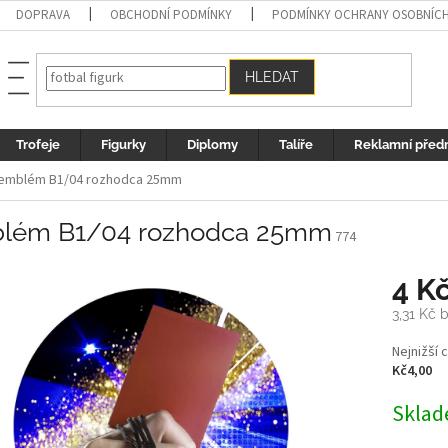
DOPRAVA
OBCHODNÍ PODMÍNKY
PODMÍNKY OCHRANY OSOBNÍC
HLEDAT
Trofeje
Figurky
Diplomy
Talíře
Reklamní před
emblém B1/04 rozhodca 25mm
lém B1/04 rozhodca 25mm
774
4 K
3,31 Kč 
Měrná
Nejnižší 
cena:
Kč4,00
Sklad