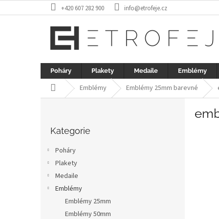
Přejít
+420 607 282 900
info@etrofeje.cz
na
obsah
Poháry
Plakety
Medaile
Emblémy
Domů
Emblémy
Emblémy 25mm barevné
P
emb
o
Přeskočit
s
kategorie
Kategorie
t
r
Poháry
a
Plakety
n
Medaile
n
í
Emblémy
p
Emblémy 25mm
a
Emblémy 50mm