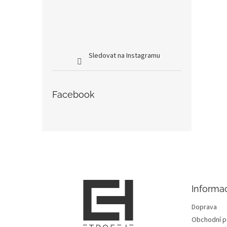
Sledovat na Instagramu
Facebook
Z
á
p
a
t
Informa
í
Doprava
Obchodní 