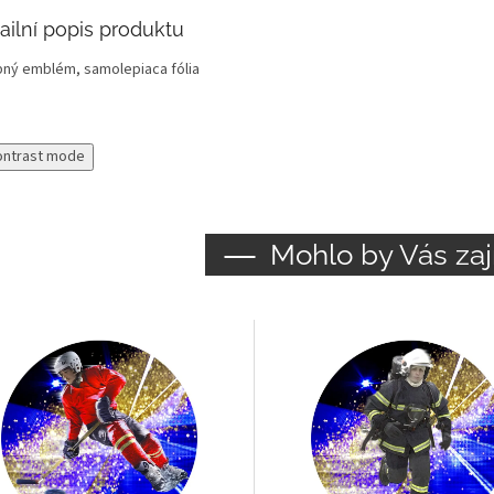
ailní popis produktu
bný emblém, samolepiaca fólia
ontrast mode
Mohlo by Vás zaj