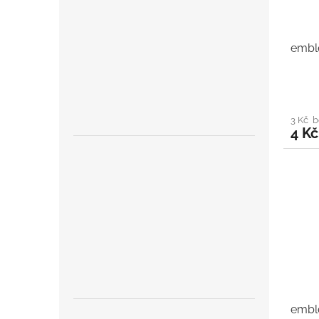
embl
3 Kč 
4 Kč
embl