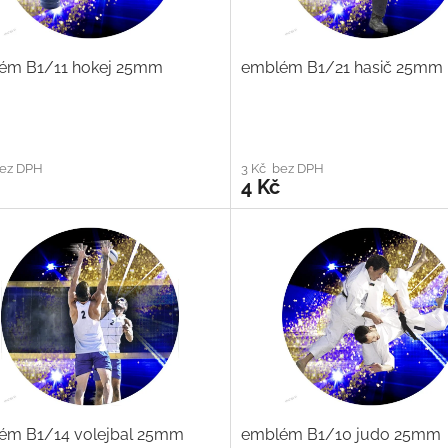
ém B1/11 hokej 25mm
emblém B1/21 hasič 25mm
bez DPH
3 Kč bez DPH
4 Kč
ém B1/14 volejbal 25mm
emblém B1/10 judo 25mm