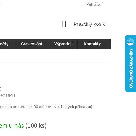
H ÚDAJŮ
FOTOGALERIE
KONTAKTY
Přihlášení
REKLAMACE
DŮLEŽI
NÁKUPNÍ
Prázdný košík
KOŠÍK
měty
Gravírování
Výprodej
Kontakty
Blog
č
bez DPH
cena za posledních 30 dní (bez volitelných příplatků):
em u nás
(100 ks)