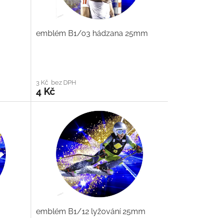
emblém B1/03 hádzana 25mm
3 Kč bez DPH
4 Kč
emblém B1/12 lyžování 25mm