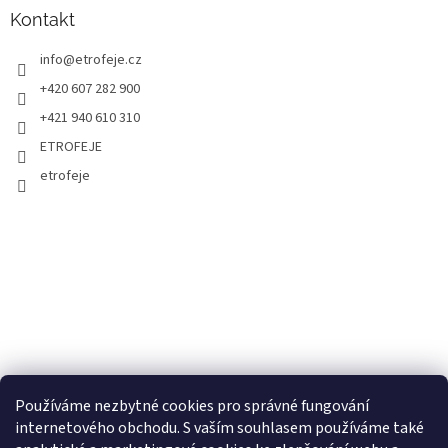
Kontakt
info
@
etrofeje.cz
+420 607 282 900
+421 940 610 310
ETROFEJE
etrofeje
Používáme nezbytné cookies pro správné fungování
internetového obchodu. S vaším souhlasem používáme také