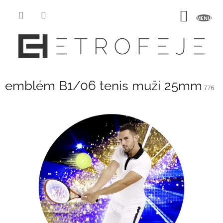
Přejít
na
NÁKUP
obsah
KOŠÍK
emblém B1/06 tenis muži 25mm
776