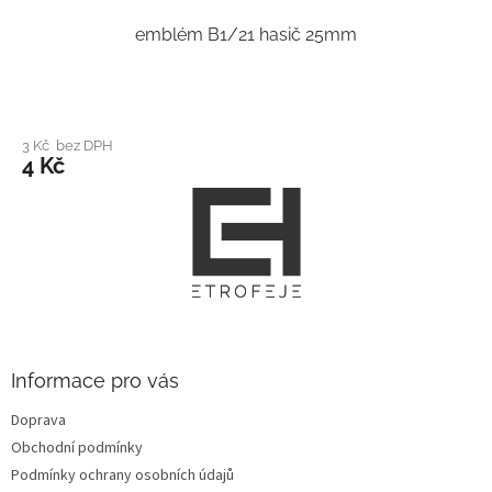
emblém B1/21 hasič 25mm
3 Kč bez DPH
4 Kč
Z
á
p
a
t
í
Informace pro vás
Doprava
Obchodní podmínky
Podmínky ochrany osobních údajů