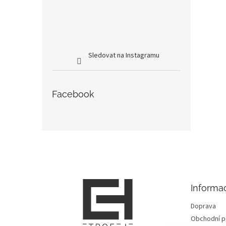
Sledovat na Instagramu
Facebook
Z
á
p
a
t
Informa
í
Doprava
Obchodní 