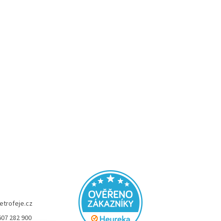
etrofeje.cz
607 282 900