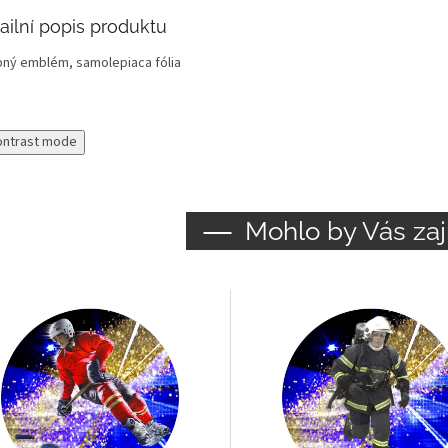
ailní popis produktu
bný emblém, samolepiaca fólia
ontrast mode
Mohlo by Vás zaj