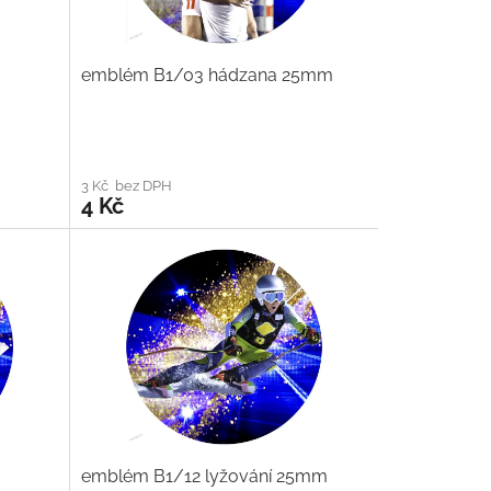
emblém B1/03 hádzana 25mm
3 Kč bez DPH
4 Kč
emblém B1/12 lyžování 25mm