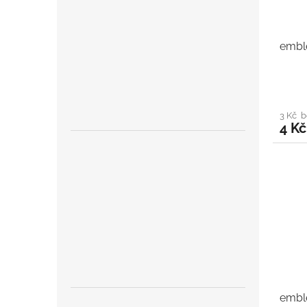
embl
3 Kč 
4 Kč
embl