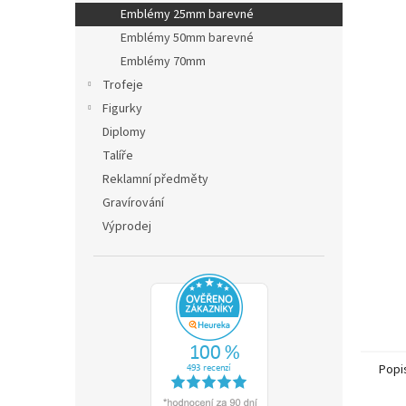
n
Emblémy 25mm barevné
e
Emblémy 50mm barevné
l
Emblémy 70mm
Trofeje
Figurky
Diplomy
Talíře
Reklamní předměty
Gravírování
Výprodej
Popi