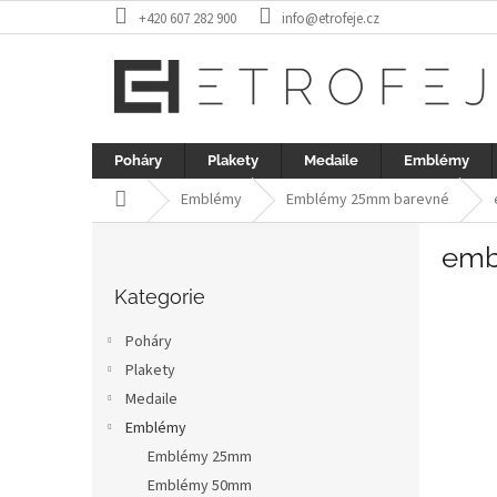
Přejít
+420 607 282 900
info@etrofeje.cz
na
obsah
Poháry
Plakety
Medaile
Emblémy
Domů
Emblémy
Emblémy 25mm barevné
P
emb
o
Přeskočit
s
kategorie
Kategorie
t
r
Poháry
a
Plakety
n
Medaile
n
í
Emblémy
p
Emblémy 25mm
a
Emblémy 50mm