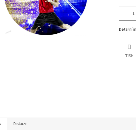
Detailní 
TISK
s
Diskuze