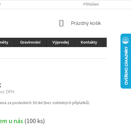
H ÚDAJŮ
FOTOGALERIE
KONTAKTY
Přihlášení
REKLAMACE
DŮLEŽI
NÁKUPNÍ
Prázdný košík
KOŠÍK
měty
Gravírování
Výprodej
Kontakty
Blog
č
bez DPH
cena za posledních 30 dní (bez volitelných příplatků):
em u nás
(100 ks)