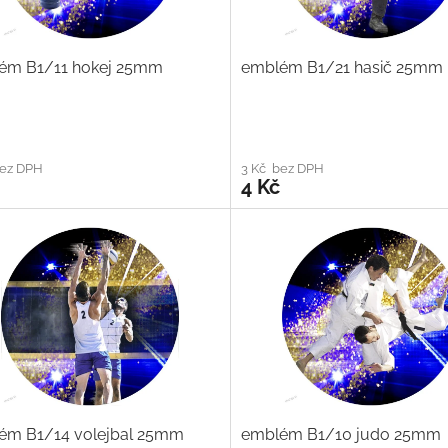
ém B1/11 hokej 25mm
emblém B1/21 hasič 25mm
bez DPH
3 Kč bez DPH
4 Kč
ém B1/14 volejbal 25mm
emblém B1/10 judo 25mm