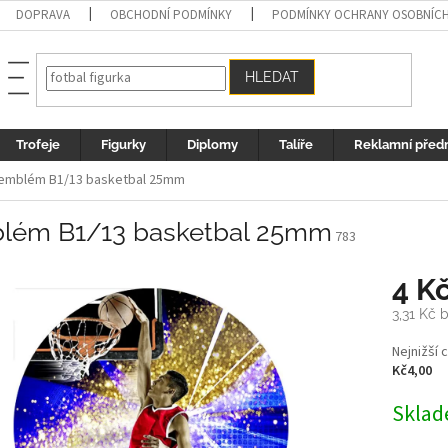
DOPRAVA
OBCHODNÍ PODMÍNKY
PODMÍNKY OCHRANY OSOBNÍC
HLEDAT
Trofeje
Figurky
Diplomy
Talíře
Reklamní před
emblém B1/13 basketbal 25mm
lém B1/13 basketbal 25mm
783
4 K
3,31 Kč 
Měrná
Nejnižší 
cena:
Kč4,00
Sklad