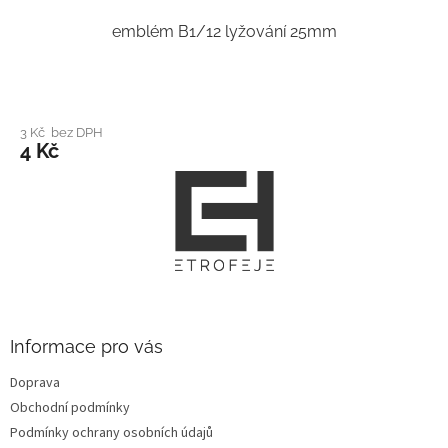
emblém B1/12 lyžování 25mm
3 Kč bez DPH
4 Kč
Z
á
p
a
t
í
Informace pro vás
Doprava
Obchodní podmínky
Podmínky ochrany osobních údajů