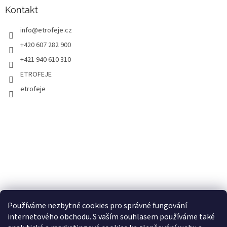
Kontakt
info
@
etrofeje.cz
+420 607 282 900
+421 940 610 310
ETROFEJE
etrofeje
Používáme nezbytné cookies pro správné fungování
internetového obchodu. S vaším souhlasem používáme také