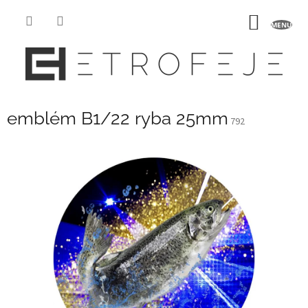
Přejít
na
NÁKUP
obsah
KOŠÍK
emblém B1/22 ryba 25mm
792