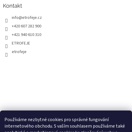
Kontakt
info
@
etrofeje.cz
+420 607 282 900
+421 940 610 310
ETROFEJE
etrofeje
Používáme nezbytné cookies pro správné fungování
internetového obchodu. S vaším souhlasem používáme také