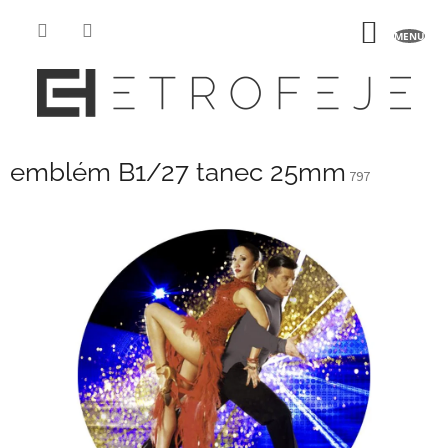
Přejít
na
NÁKUP
obsah
KOŠÍK
emblém B1/27 tanec 25mm
797