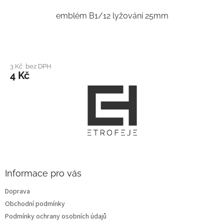
emblém B1/12 lyžování 25mm
3 Kč bez DPH
4 Kč
Z
á
p
a
t
í
Informace pro vás
Doprava
Obchodní podmínky
Podmínky ochrany osobních údajů