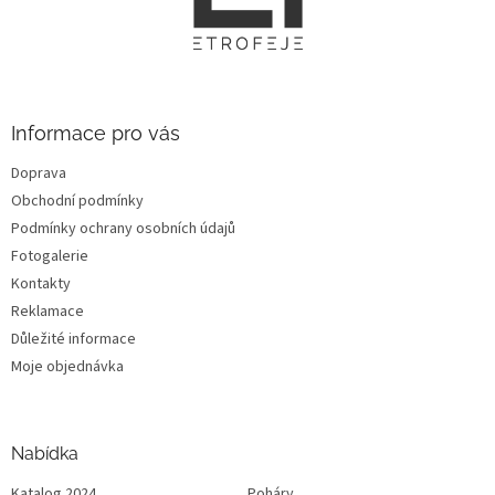
a
t
í
Informace pro vás
Doprava
Obchodní podmínky
Podmínky ochrany osobních údajů
Fotogalerie
Kontakty
Reklamace
Důležité informace
Moje objednávka
Nabídka
Katalog 2024
Poháry