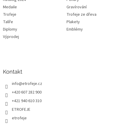
Medaile
Gravírování
Trofeje
Trofeje ze dřeva
Talíře
Plakety
Diplomy
Emblémy
Výprodej
Kontakt
info
@
etrofeje.cz
+420 607 282 900
+421 940 610 310
ETROFEJE
etrofeje