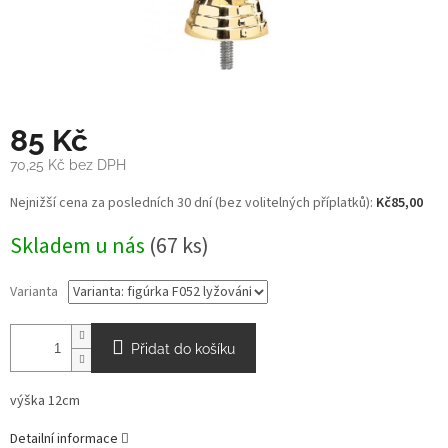
85 Kč
70,25 Kč bez DPH
Měrná
Nejnižší cena za posledních 30 dní (bez volitelných příplatků):
Kč85,00
cena:
Skladem u nás
(67 ks)
Varianta
Přidat do košíku
výška 12cm
Detailní informace