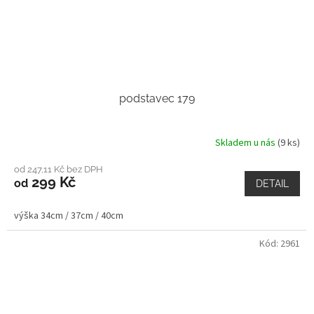
podstavec 179
Skladem u nás
(9 ks)
od 247,11 Kč bez DPH
299 Kč
od
DETAIL
výška 34cm / 37cm / 40cm
Kód:
2961