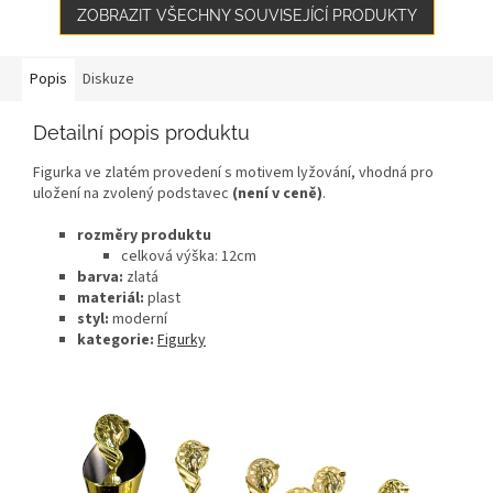
ZOBRAZIT VŠECHNY SOUVISEJÍCÍ PRODUKTY
Popis
Diskuze
Detailní popis produktu
Figurka ve zlatém provedení s motivem lyžování, vhodná pro
uložení na zvolený podstavec
(není v ceně)
.
rozměry produktu
celková výška: 12
cm
barva:
zlatá
materiál:
plast
styl:
moderní
kategorie:
Figurky