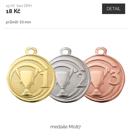
15 Kč bez DPH
DETAIL
18 Kč
průměr 50 mm
medaile M087