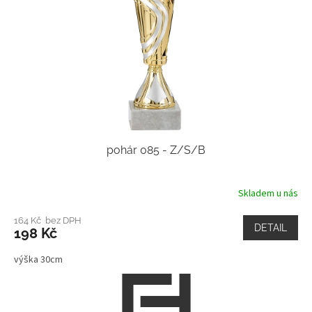
pohár 085 - Z/S/B
Skladem u nás
164 Kč bez DPH
DETAIL
198 Kč
výška 30cm
Z
á
p