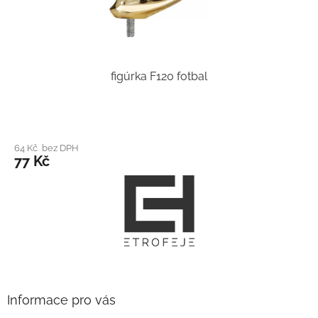
figúrka F120 fotbal
64 Kč bez DPH
77 Kč
Z
á
p
a
t
í
Informace pro vás