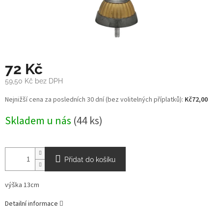
72 Kč
59,50 Kč bez DPH
Měrná
Nejnižší cena za posledních 30 dní (bez volitelných příplatků):
Kč72,00
cena:
Skladem u nás
(44 ks)
Přidat do košíku
výška 13cm
Detailní informace