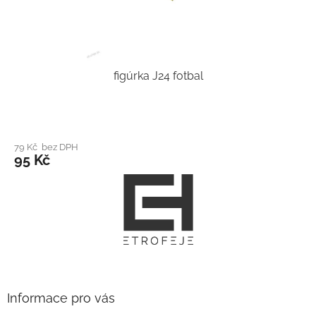
figúrka J24 fotbal
79 Kč bez DPH
95 Kč
Z
á
p
a
t
í
Informace pro vás