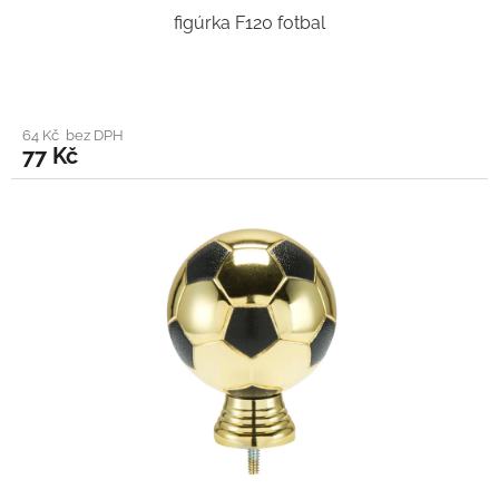
figúrka F120 fotbal
64 Kč bez DPH
77 Kč