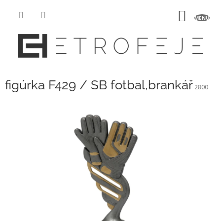
Přejít
na
NÁKUP
obsah
KOŠÍK
figúrka F429 / SB fotbal,brankář
2800