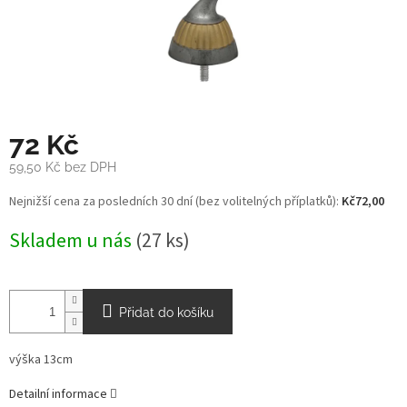
72 Kč
59,50 Kč bez DPH
Měrná
Nejnižší cena za posledních 30 dní (bez volitelných příplatků):
Kč72,00
cena:
Skladem u nás
(27 ks)
Přidat do košíku
výška 13cm
Detailní informace