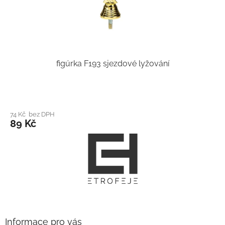
figúrka F193 sjezdové lyžování
74 Kč bez DPH
89 Kč
Z
á
p
a
t
í
Informace pro vás