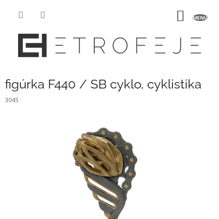
Přejít
na
NÁKUP
obsah
KOŠÍK
figúrka F440 / SB cyklo, cyklistika
3045