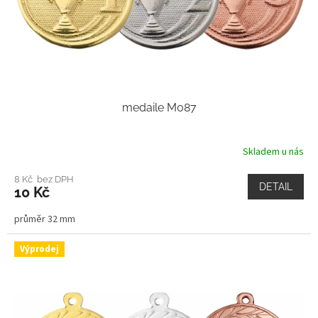
medaile M087
Skladem u nás
8 Kč bez DPH
DETAIL
10 Kč
průměr 32 mm
Výprodej