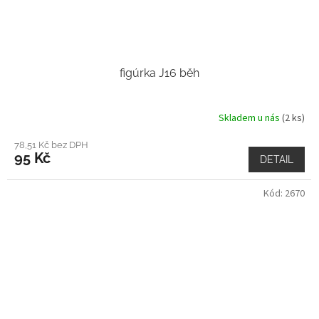
figúrka J16 běh
Skladem u nás
(2 ks)
78,51 Kč bez DPH
95 Kč
DETAIL
Kód:
2670