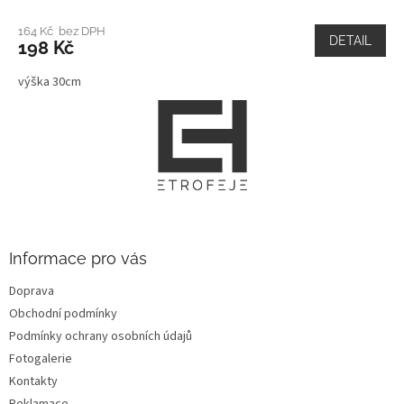
164 Kč bez DPH
DETAIL
198 Kč
výška 30cm
Z
á
p
a
t
í
Informace pro vás
Doprava
Obchodní podmínky
Podmínky ochrany osobních údajů
Fotogalerie
Kontakty
Reklamace