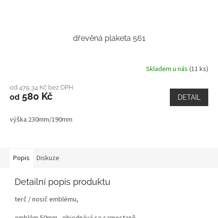
dřevěná plaketa 561
Skladem u nás
(11 ks)
od 479,34 Kč bez DPH
580 Kč
od
DETAIL
výška 230mm/190mm
Popis
Diskuze
Detailní popis produktu
terč / nosič emblému,