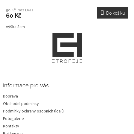
50 Kč bez DPH
Do košíku
60 Kč
výška 8cm
Z
á
p
a
t
í
Informace pro vás
Doprava
Obchodní podmínky
Podmínky ochrany osobních údajů
Fotogalerie
Kontakty
Reklamace