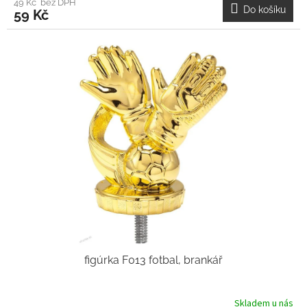
49 Kč bez DPH
Do košíku
59 Kč
figúrka F013 fotbal, brankář
Skladem u nás