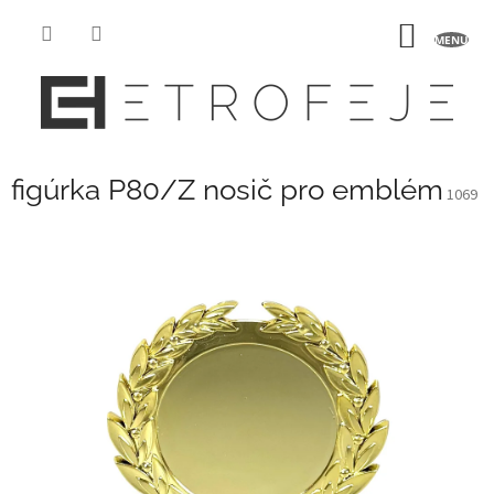
Přejít
na
NÁKUP
obsah
KOŠÍK
figúrka P80/Z nosič pro emblém
1069