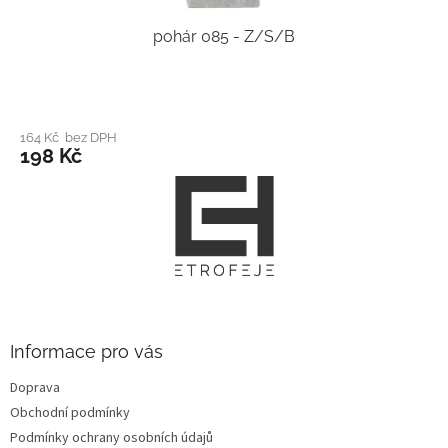
pohár 085 - Z/S/B
164 Kč bez DPH
198 Kč
Z
á
p
a
t
í
Informace pro vás
Doprava
Obchodní podmínky
Podmínky ochrany osobních údajů