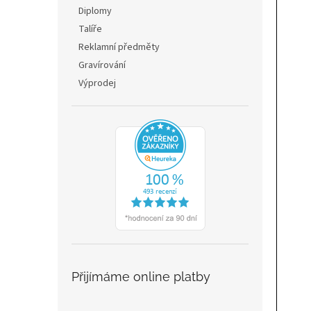
n
Diplomy
e
Talíře
l
Reklamní předměty
Gravírování
Výprodej
Přijímáme online platby