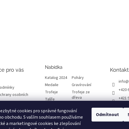
Nabídka
ce pro vás
Kontakt
Katalog 2024
Poháry
info
@
Medaile
Gravírování
podmínky
+420 
Trofeje
Trofeje ze
chrany osobních
dřeva
+421 
Talíře
Plakety
Diplomy
ETRO
ezbytné cookies pro správné fungování
Emblémy
Výprodej
Odmítnout
etrof
ho obchodu. S vaším souhlasem používáme
cké a marketingové cookies ke zlepšování