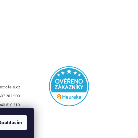
etrofeje.cz
607 282 900
940 610 310
FEJE
Souhlasím
eje