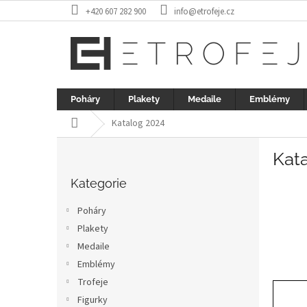
Přejít
+420 607 282 900
info@etrofeje.cz
na
obsah
Poháry
Plakety
Medaile
Emblémy
Domů
Katalog 2024
P
Kat
o
Přeskočit
s
kategorie
Kategorie
t
r
Poháry
a
Plakety
n
Medaile
n
í
Emblémy
p
Trofeje
a
Figurky