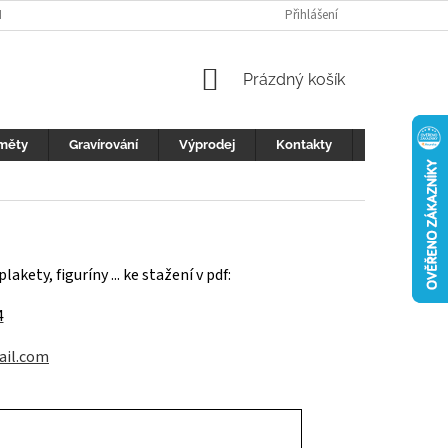
H ÚDAJŮ
FOTOGALERIE
KONTAKTY
Přihlášení
REKLAMACE
DŮLEŽI
NÁKUPNÍ
Prázdný košík
KOŠÍK
měty
Gravírování
Výprodej
Kontakty
Blog
kety, figuríny ... ke stažení v pdf:
4
ail.com