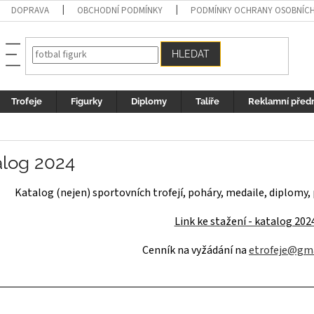
DOPRAVA
OBCHODNÍ PODMÍNKY
PODMÍNKY OCHRANY OSOBNÍC
HLEDAT
Trofeje
Figurky
Diplomy
Talíře
Reklamní před
alog 2024
Katalog (nejen) sportovních trofejí, poháry, medaile, diplomy, pla
Link ke stažení - katalog 202
Cenník na vyžádání na
etrofeje@gm