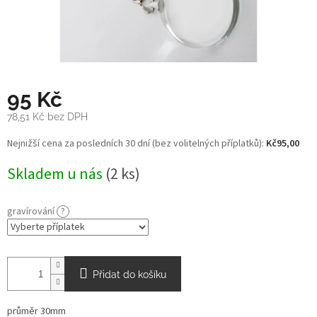
95 Kč
78,51 Kč
bez DPH
Měrná
Nejnižší cena za posledních 30 dní (bez volitelných příplatků):
Kč95,00
cena:
Skladem u nás
(2 ks)
gravírování
?
Přidat do košíku
průměr 30mm