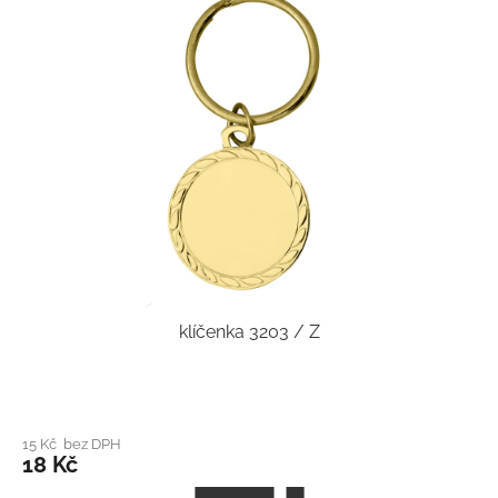
klíčenka 3203 / Z
15 Kč bez DPH
18 Kč
Z