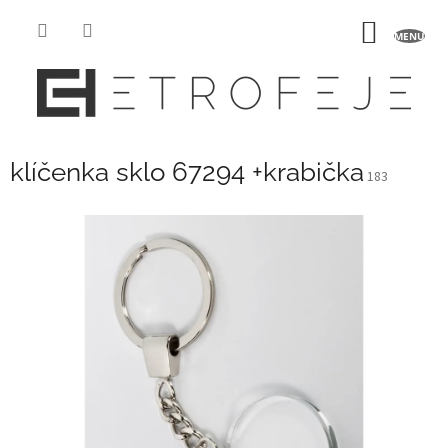
Přejít
na
NÁKUP
obsah
KOŠÍK
klíčenka sklo 67294 +krabička
183