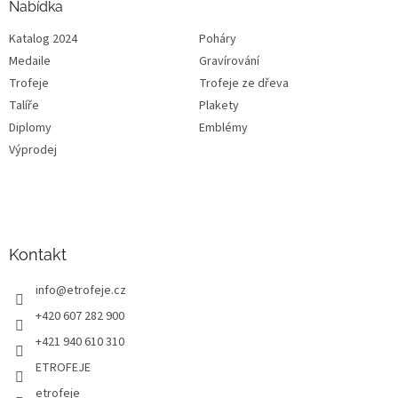
Nabídka
Katalog 2024
Poháry
Medaile
Gravírování
Trofeje
Trofeje ze dřeva
Talíře
Plakety
Diplomy
Emblémy
Výprodej
Kontakt
info
@
etrofeje.cz
+420 607 282 900
+421 940 610 310
ETROFEJE
etrofeje