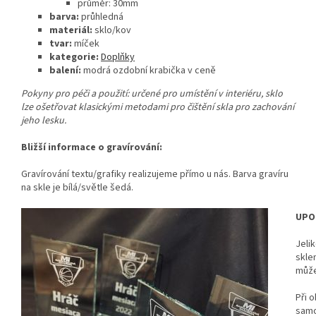
průměr: 30mm
barva:
průhledná
materiál:
sklo/kov
tvar:
míček
kategorie:
Doplňky
balení:
modrá ozdobní krabička v ceně
Pokyny pro péči a použití: určené pro umístění v interiéru, sklo
lze ošetřovat klasickými metodami pro čištění skla pro zachování
jeho lesku.
Bližší informace o gravírování:
Gravírování textu/grafiky realizujeme přímo u nás. Barva gravíru
na skle je bílá/světle šedá.
UPO
Jeli
skle
může
Při o
samo