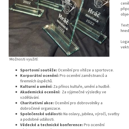
ceně
přip
obje
Text
hned
Loga
vekt
Možnosti využití:
Sportovní soutěže:
Ocenění pro vítěze a sportovce.
Korporátní ocenění:
Pro ocenění zaměstnanců a
firemních úspěchů.
Kulturní a umění:
Za přínos kultuře, umění a hudbě.
Akademická ocenění:
Za výjimečné výsledky ve
vzdělávání.
Charitativní akce:
Ocenění pro dobrovolníky a
dobročinné organizace.
Společenské události:
Na oslavy, jubilea, výročí, svatby
a podobné události.
Vědecké a technické konference:
Pro ocenění