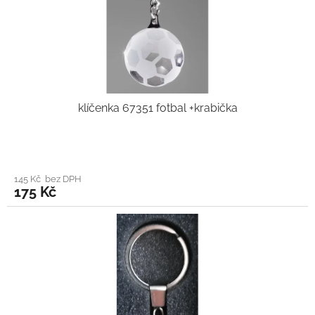
klíčenka 67351 fotbal +krabička
145 Kč bez DPH
175 Kč