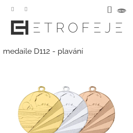
Přejít
na
NÁKUP
obsah
KOŠÍK
medaile D112 - plavání