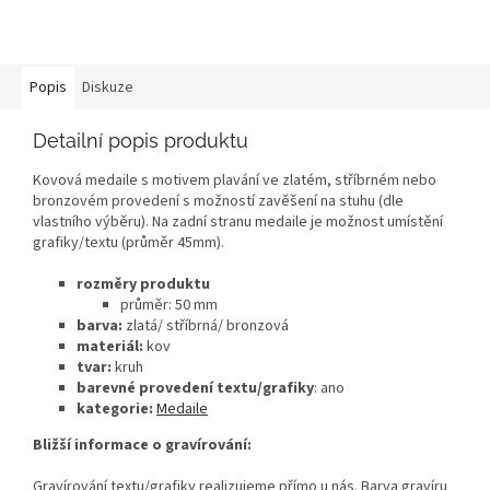
Popis
Diskuze
Detailní popis produktu
Kovová medaile s motivem plavání ve zlatém, stříbrném nebo
bronzovém provedení s možností zavěšení na stuhu (dle
vlastního výběru). Na zadní stranu medaile je možnost umístění
grafiky/textu (průměr 45mm).
rozměry produktu
průměr: 50 mm
barva:
zlatá/ stříbrná/ bronzová
materiál:
kov
tvar:
kruh
barevné provedení textu/grafiky
: ano
kategorie:
Medaile
Bližší informace o gravírování:
Gravírování textu/grafiky realizujeme přímo u nás. Barva gravíru