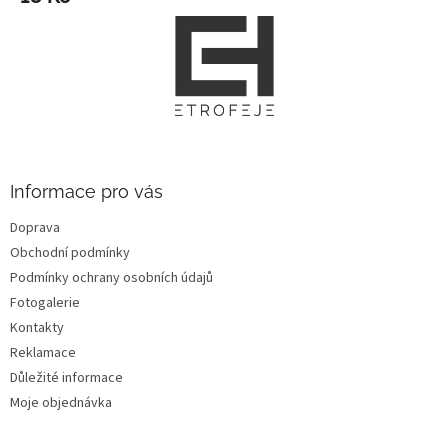
Z
á
p
a
t
í
Informace pro vás
Doprava
Obchodní podmínky
Podmínky ochrany osobních údajů
Fotogalerie
Kontakty
Reklamace
Důležité informace
Moje objednávka