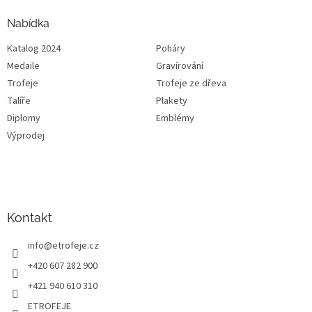
Nabídka
Katalog 2024
Poháry
Medaile
Gravírování
Trofeje
Trofeje ze dřeva
Talíře
Plakety
Diplomy
Emblémy
Výprodej
Kontakt
info
@
etrofeje.cz
+420 607 282 900
+421 940 610 310
ETROFEJE