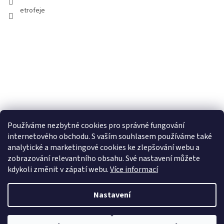
etrofeje
Používáme nezbytné cookies pro správné fungování
internetového obchodu. S vaším souhlasem používáme také
analytické a marketingové cookies ke zlepšování webu a
zobrazování relevantního obsahu. Své nastavení můžete
kdykoli změnit v zápatí webu.
Více informací
Nastavení
Copyright 2026
ETROFEJE.cz
. Všechna práva vyhrazena.
Upravit