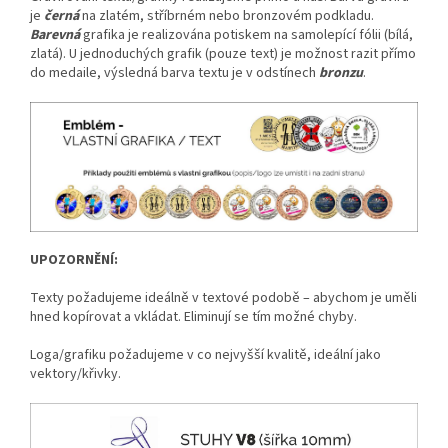
je
černá
na zlatém, stříbrném nebo bronzovém podkladu.
Barevná
grafika je realizována potiskem na samolepící fólii (bílá,
zlatá). U jednoduchých grafik (pouze text) je možnost razit přímo
do medaile, výsledná barva textu je v odstínech
bronzu
.
UPOZORNĚNÍ:
Texty požadujeme ideálně v textové podobě – abychom je uměli
hned kopírovat a vkládat. Eliminují se tím možné chyby.
Loga/grafiku požadujeme v co nejvyšší kvalitě, ideální jako
vektory/křivky.