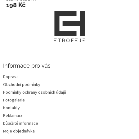
198 Kč
Z
á
p
a
t
í
Informace pro vás
Doprava
Obchodní podmínky
Podmínky ochrany osobních údajů
Fotogalerie
Kontakty
Reklamace
Důležité informace
Moje objednávka