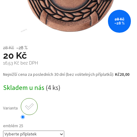
28 Kč
–28 %
28 Kč
–28 %
20 Kč
16,53 Kč
bez DPH
Měrná
Nejnižší cena za posledních 30 dní (bez volitelných příplatků):
Kč20,00
cena:
Skladem u nás
(4 ks)
Varianta
emblém 25