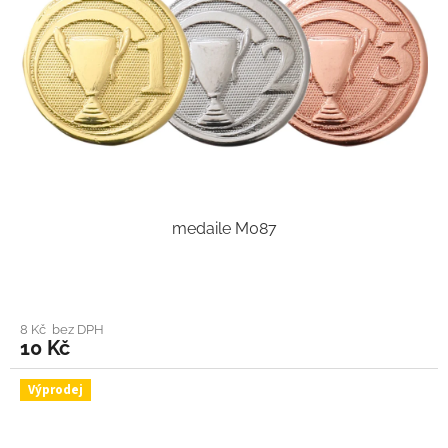
medaile M087
8 Kč bez DPH
10 Kč
Výprodej