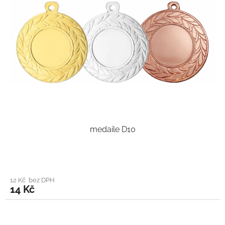
medaile D10
12 Kč bez DPH
14 Kč