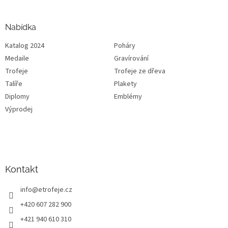
Nabídka
Katalog 2024
Poháry
Medaile
Gravírování
Trofeje
Trofeje ze dřeva
Talíře
Plakety
Diplomy
Emblémy
Výprodej
Kontakt
info
@
etrofeje.cz
+420 607 282 900
+421 940 610 310