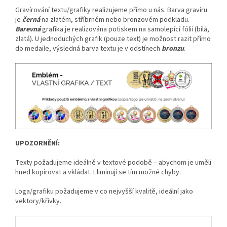
Gravírování textu/grafiky realizujeme přímo u nás. Barva gravíru
je
černá
na zlatém, stříbrném nebo bronzovém podkladu.
Barevná
grafika je realizována potiskem na samolepící fólii (bílá,
zlatá). U jednoduchých grafik (pouze text) je možnost razit přímo
do medaile, výsledná barva textu je v odstínech
bronzu
.
UPOZORNĚNÍ:
Texty požadujeme ideálně v textové podobě – abychom je uměli
hned kopírovat a vkládat. Eliminují se tím možné chyby.
Loga/grafiku požadujeme v co nejvyšší kvalitě, ideální jako
vektory/křivky.