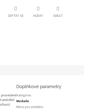
ZEPTAT SE
HLÍDAT
SDÍLET
Doplňkové parametry
m provedení
Kategorie
:
t umístění
Medaile
možnost
Místo pro emblém
: