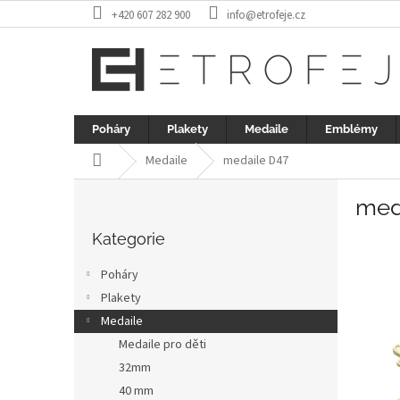
Přejít
+420 607 282 900
info@etrofeje.cz
na
obsah
Poháry
Plakety
Medaile
Emblémy
Domů
Medaile
medaile D47
P
med
o
Přeskočit
s
kategorie
Kategorie
t
r
Poháry
a
Plakety
n
Medaile
n
í
Medaile pro děti
p
32mm
a
40 mm