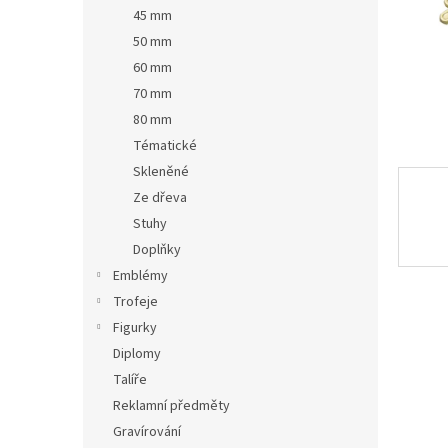
n
45 mm
e
50 mm
l
60 mm
70 mm
80 mm
Tématické
Skleněné
Ze dřeva
Stuhy
Doplňky
Emblémy
Trofeje
Figurky
Diplomy
Talíře
Reklamní předměty
Gravírování