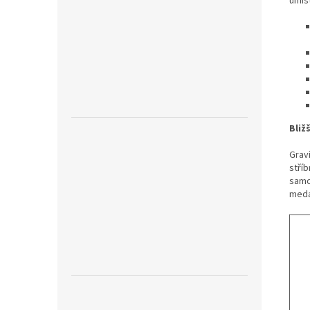
umís
Bliž
Graví
stří
samol
meda