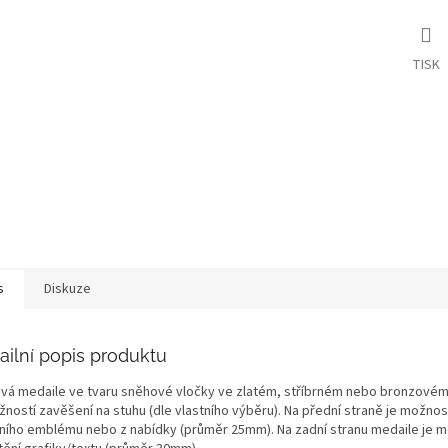
TISK
s
Diskuze
ailní popis produktu
vá medaile ve tvaru sněhové vločky ve zlatém, stříbrném nebo bronzové
žností zavěšení na stuhu (dle vlastního výběru). Na přední straně je možnos
tního emblému nebo z nabídky (průměr 25mm). Na zadní stranu medaile je 