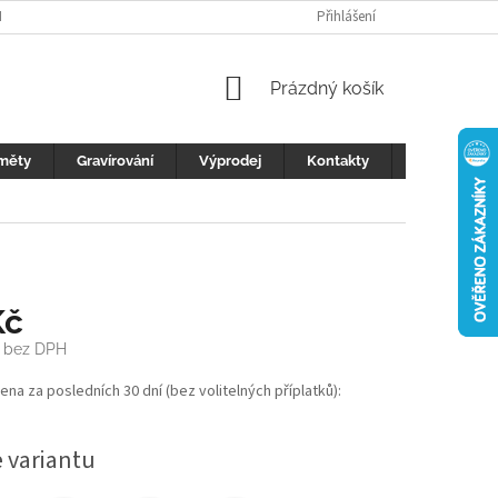
H ÚDAJŮ
FOTOGALERIE
KONTAKTY
Přihlášení
REKLAMACE
DŮLEŽI
NÁKUPNÍ
Prázdný košík
KOŠÍK
měty
Gravírování
Výprodej
Kontakty
Blog
Kč
bez DPH
cena za posledních 30 dní (bez volitelných příplatků):
e variantu