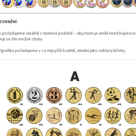
ZORNĚNÍ:
y požadujeme ideálně v textové podobě – abychom je uměli hned kopírovat
nují se tím možné chyby.
grafiku požadujeme v co nejvyšší kvalitě, ideální jako vektory/křivky.