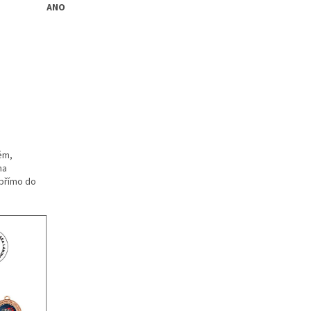
ANO
ém,
na
t přímo do