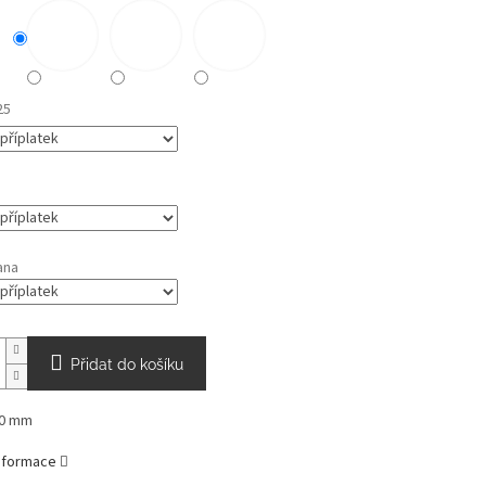
25
ana
Přidat do košíku
50 mm
informace