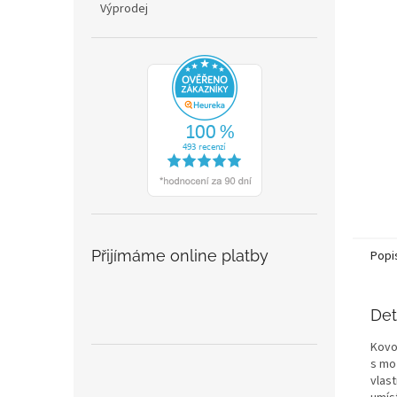
Výprodej
Přijímáme online platby
Popi
Det
Kovo
s mo
vlas