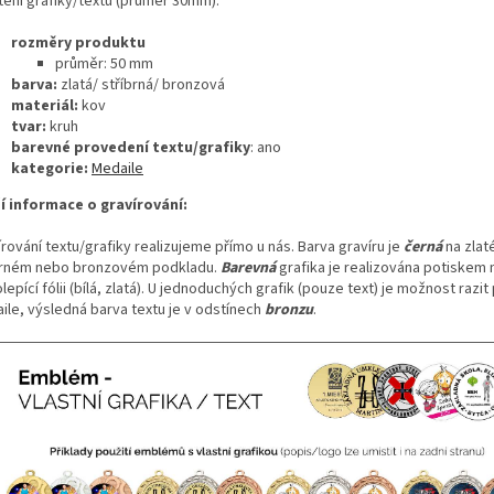
tění grafiky/textu (průměr 30mm).
rozměry produktu
průměr: 50 mm
barva:
zlatá/ stříbrná/ bronzová
materiál:
kov
tvar:
kruh
barevné provedení textu/grafiky
: ano
kategorie:
Medaile
ší informace o gravírování:
rování textu/grafiky realizujeme přímo u nás. Barva gravíru je
černá
na zlat
brném nebo bronzovém podkladu.
Barevná
grafika je realizována potiskem 
epící fólii (bílá, zlatá). U jednoduchých grafik (pouze text) je možnost razi
ile, výsledná barva textu je v odstínech
bronzu
.