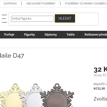
DOPRAVA
OBCHODNÍ PODMÍNKY
PODMÍNKY OCHRANY OSOBNÍC
HLEDAT
Trofeje
Figurky
Diplomy
Talíře
Reklamní před
aile D47
32 
26,45 Kč
Měrná
Nejnižší 
cena:
Kč32,00
Zvolt