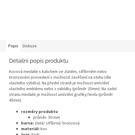
Popis
Diskuze
Detailní popis produktu
Kovová medaile s kalichem ve zlatém, stříbrném nebo
bronzovém provedení s možností zavěšení na stuhu (dle
vlastního výběru). Na přední straně je možnost umístění
vlastního emblému nebo z nabídky (průměr 25mm). Na zadní
stranu medaile je možnost umístění grafiky/textu (průměr
45mm).
rozměry produktu
průměr: 50 mm
barva:
zlatá/ stříbrná/ bronzová
materiál:
kov
tvar:
kruh