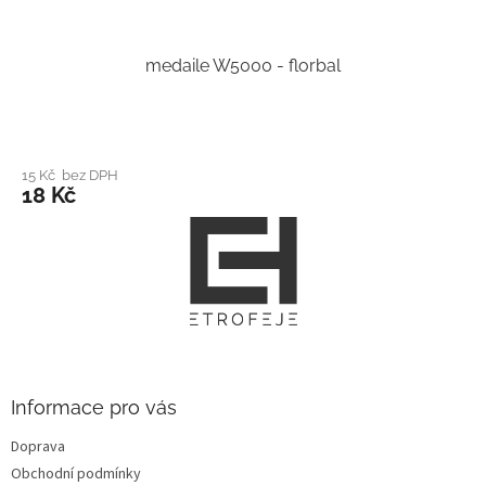
medaile W5000 - florbal
15 Kč bez DPH
18 Kč
Z
á
p
a
t
í
Informace pro vás
Doprava
Obchodní podmínky