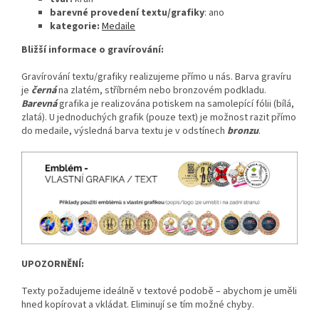
barevné provedení textu/grafiky
: ano
kategorie:
Medaile
Bližší informace o gravírování:
Gravírování textu/grafiky realizujeme přímo u nás. Barva gravíru
je
černá
na zlatém, stříbrném nebo bronzovém podkladu.
Barevná
grafika je realizována potiskem na samolepící fólii (bílá,
zlatá). U jednoduchých grafik (pouze text) je možnost razit přímo
do medaile, výsledná barva textu je v odstínech
bronzu
.
UPOZORNĚNÍ:
Texty požadujeme ideálně v textové podobě – abychom je uměli
hned kopírovat a vkládat. Eliminují se tím možné chyby.