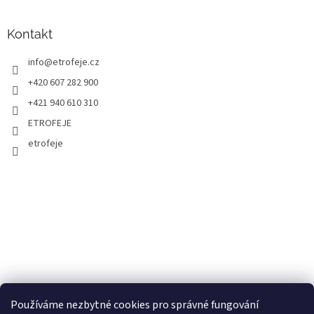
Kontakt
info
@
etrofeje.cz
+420 607 282 900
+421 940 610 310
ETROFEJE
etrofeje
Používáme nezbytné cookies pro správné fungování