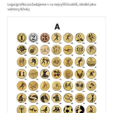
Loga/grafiku požadujeme v co nejvyšší kvalitě, ideální jako
vektory/křivky.