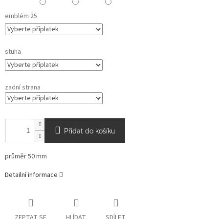
emblém 25
stuha
zadní strana
Přidat do košíku
průměr 50 mm
Detailní informace
ZEPTAT SE
HLÍDAT
SDÍLET