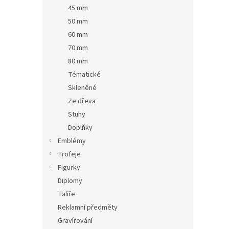
n
45 mm
e
50 mm
l
60 mm
70 mm
80 mm
Tématické
Skleněné
Ze dřeva
Stuhy
Doplňky
Emblémy
Trofeje
Figurky
Diplomy
Talíře
Reklamní předměty
Gravírování