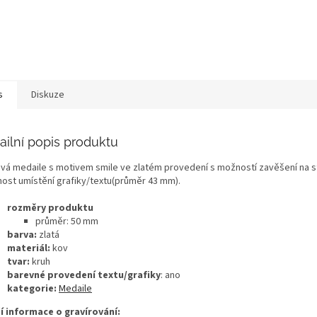
s
Diskuze
ailní popis produktu
vá medaile s motivem smile ve zlatém provedení s možností zavěšení na stu
ost umístění grafiky/textu(průměr 43 mm).
rozměry produktu
průměr: 50 mm
barva:
zlatá
materiál:
kov
tvar:
kruh
barevné provedení textu/grafiky
: ano
kategorie:
Medaile
ší informace o gravírování: