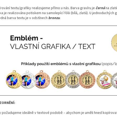
rování textu/grafiky realizujeme přímo u nás. Barva gravíru je
černá
na zlat
ka je realizována potiskem na samolepící fólii (bílá, zlatá). U jednoduchých
edná barva textu je v odstínech
bronzu
.
ZORNĚNÍ:
y požadujeme ideálně v textové podobě – abychom je uměli hned kopírovat a