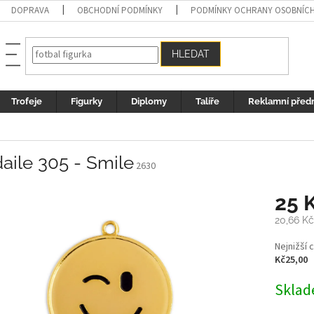
DOPRAVA
OBCHODNÍ PODMÍNKY
PODMÍNKY OCHRANY OSOBNÍC
HLEDAT
Trofeje
Figurky
Diplomy
Talíře
Reklamní před
aile 305 - Smile
2630
25 
20,66 Kč
Měrná
Nejnižší 
cena:
Kč25,00
Sklad