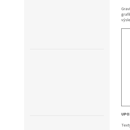
Graví
grafi
výsl
UPO
Text