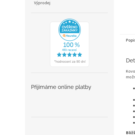
Výprodej
Popi
Det
Kovo
možn
Přijímáme online platby
Bliž