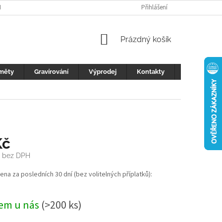
H ÚDAJŮ
FOTOGALERIE
KONTAKTY
Přihlášení
REKLAMACE
DŮLEŽI
NÁKUPNÍ
Prázdný košík
KOŠÍK
měty
Gravírování
Výprodej
Kontakty
Blog
Kč
bez DPH
cena za posledních 30 dní (bez volitelných příplatků):
em u nás
(>200 ks)