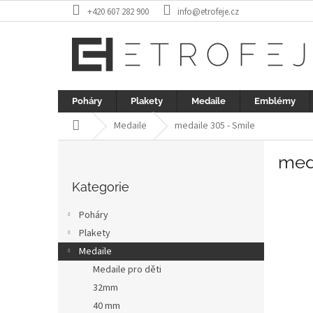
Přejít
+420 607 282 900
info@etrofeje.cz
na
obsah
Poháry
Plakety
Medaile
Emblémy
Domů
Medaile
medaile 305 - Smile
P
med
o
Přeskočit
s
kategorie
Kategorie
t
r
Poháry
a
Plakety
n
Medaile
n
í
Medaile pro děti
p
32mm
a
40 mm