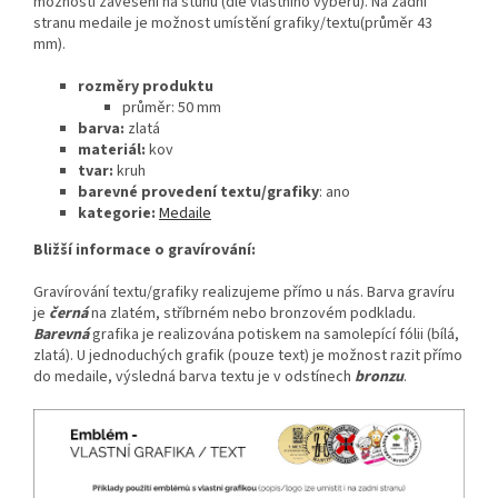
možností zavěšení na stuhu (dle vlastního výběru). Na zadní
stranu medaile je možnost umístění grafiky/textu(průměr 43
mm).
rozměry produktu
průměr: 50 mm
barva:
zlatá
materiál:
kov
tvar:
kruh
barevné provedení textu/grafiky
: ano
kategorie:
Medaile
Bližší informace o gravírování:
Gravírování textu/grafiky realizujeme přímo u nás. Barva gravíru
je
černá
na zlatém, stříbrném nebo bronzovém podkladu.
Barevná
grafika je realizována potiskem na samolepící fólii (bílá,
zlatá). U jednoduchých grafik (pouze text) je možnost razit přímo
do medaile, výsledná barva textu je v odstínech
bronzu
.