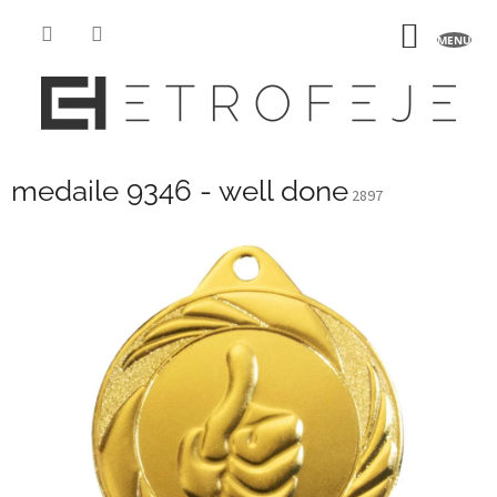
Přejít
na
NÁKUP
obsah
KOŠÍK
medaile 9346 - well done
2897