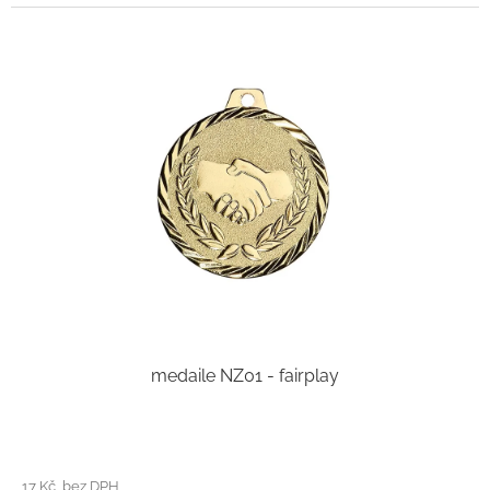
medaile NZ01 - fairplay
17 Kč bez DPH