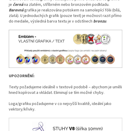
je
černá
na zlatém, stříbrném nebo bronzovém podkladu.
Barevná
grafika je realizována potiskem na samolepící fólii (bílá,
zlatá). U jednoduchých grafik (pouze text) je možnost razit přímo
do medaile, výsledná barva textu je v odstínech
bronzu
.
UPOZORNĚNÍ:
Texty požadujeme ideálně v textové podobě – abychom je uměli
hned kopírovat a vkládat. Eliminují se tím možné chyby.
Loga/grafiku požadujeme v co nejvyšší kvalitě, ideální jako
vektory/křivky.