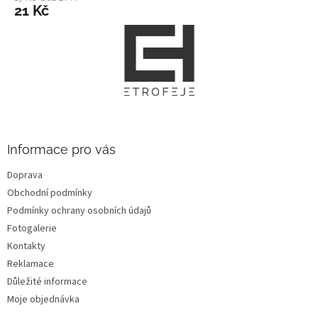
21 Kč
Z
á
p
a
t
í
Informace pro vás
Doprava
Obchodní podmínky
Podmínky ochrany osobních údajů
Fotogalerie
Kontakty
Reklamace
Důležité informace
Moje objednávka