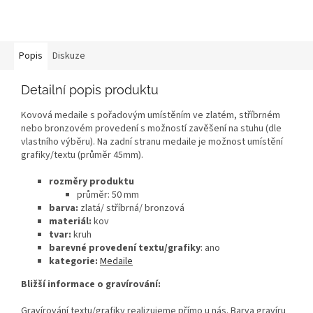
Popis
Diskuze
Detailní popis produktu
Kovová medaile s pořadovým umístěním ve zlatém, stříbrném
nebo bronzovém provedení s možností zavěšení na stuhu (dle
vlastního výběru). Na zadní stranu medaile je možnost umístění
grafiky/textu (průměr 45mm).
rozměry produktu
průměr: 50 mm
barva:
zlatá/ stříbrná/ bronzová
materiál:
kov
tvar:
kruh
barevné provedení textu/grafiky
: ano
kategorie:
Medaile
Bližší informace o gravírování:
Gravírování textu/grafiky realizujeme přímo u nás. Barva gravíru