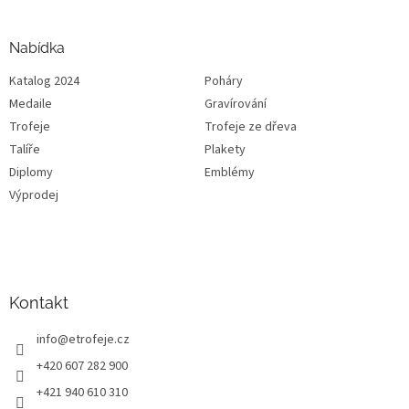
Nabídka
Katalog 2024
Poháry
Medaile
Gravírování
Trofeje
Trofeje ze dřeva
Talíře
Plakety
Diplomy
Emblémy
Výprodej
Kontakt
info
@
etrofeje.cz
+420 607 282 900
+421 940 610 310