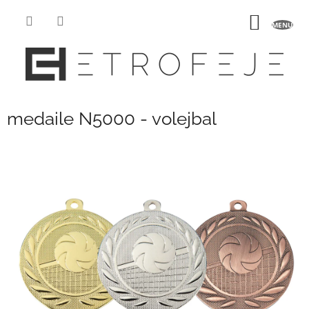
Přejít
na
NÁKUP
obsah
KOŠÍK
medaile N5000 - volejbal