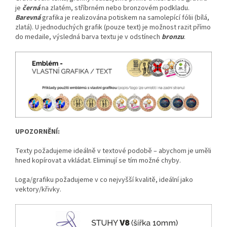
je
černá
na zlatém, stříbrném nebo bronzovém podkladu.
Barevná
grafika je realizována potiskem na samolepící fólii (bílá,
zlatá). U jednoduchých grafik (pouze text) je možnost razit přímo
do medaile, výsledná barva textu je v odstínech
bronzu
.
UPOZORNĚNÍ:
Texty požadujeme ideálně v textové podobě – abychom je uměli
hned kopírovat a vkládat. Eliminují se tím možné chyby.
Loga/grafiku požadujeme v co nejvyšší kvalitě, ideální jako
vektory/křivky.