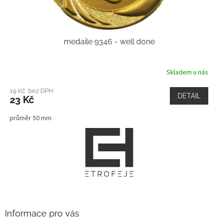
medaile 9346 - well done
Skladem u nás
19 Kč bez DPH
DETAIL
23 Kč
průměr 50 mm
Z
á
p
a
t
í
Informace pro vás