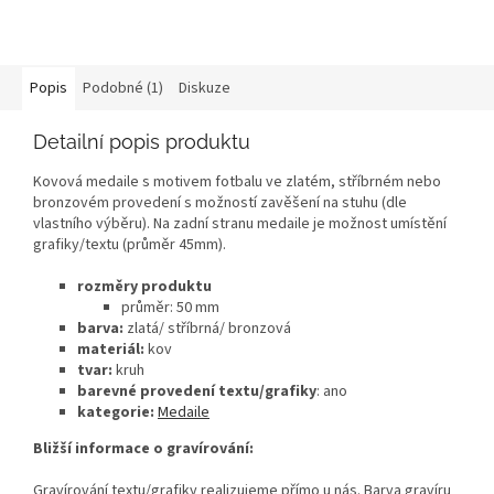
Popis
Podobné (1)
Diskuze
Detailní popis produktu
Kovová medaile s motivem fotbalu ve zlatém, stříbrném nebo
bronzovém provedení s možností zavěšení na stuhu (dle
vlastního výběru). Na zadní stranu medaile je možnost umístění
grafiky/textu (průměr 45mm).
rozměry produktu
průměr: 50 mm
barva:
zlatá/ stříbrná/ bronzová
materiál:
kov
tvar:
kruh
barevné provedení textu/grafiky
: ano
kategorie:
Medaile
Bližší informace o gravírování:
Gravírování textu/grafiky realizujeme přímo u nás. Barva gravíru