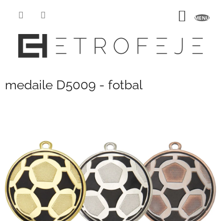
Přejít
na
NÁKUP
obsah
KOŠÍK
medaile D5009 - fotbal