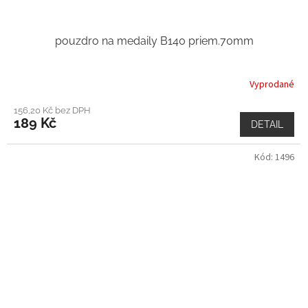
pouzdro na medaily B140 priem.70mm
Vyprodané
156,20 Kč bez DPH
189 Kč
DETAIL
Kód:
1496