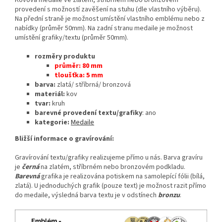
provedení s možností zavěšení na stuhu (dle vlastního výběru).
Na přední straně je možnost umístění vlastního emblému nebo z
nabídky (průměr 50mm). Na zadní stranu medaile je možnost
umístění grafiky/textu (průměr 50mm).
rozměry produktu
průměr: 80 mm
tloušťka: 5 mm
barva:
zlatá/ stříbrná/ bronzová
materiál:
kov
tvar:
kruh
barevné provedení textu/grafiky
: ano
kategorie:
Medaile
Bližší informace o gravírování:
Gravírování textu/grafiky realizujeme přímo u nás. Barva gravíru
je
černá
na zlatém, stříbrném nebo bronzovém podkladu.
Barevná
grafika je realizována potiskem na samolepící fólii (bílá,
zlatá). U jednoduchých grafik (pouze text) je možnost razit přímo
do medaile, výsledná barva textu je v odstínech
bronzu
.