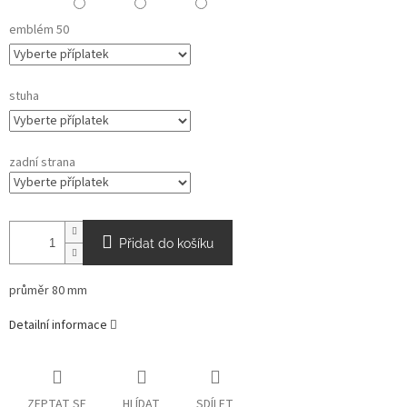
emblém 50
stuha
zadní strana
Přidat do košíku
průměr 80 mm
Detailní informace
ZEPTAT SE
HLÍDAT
SDÍLET