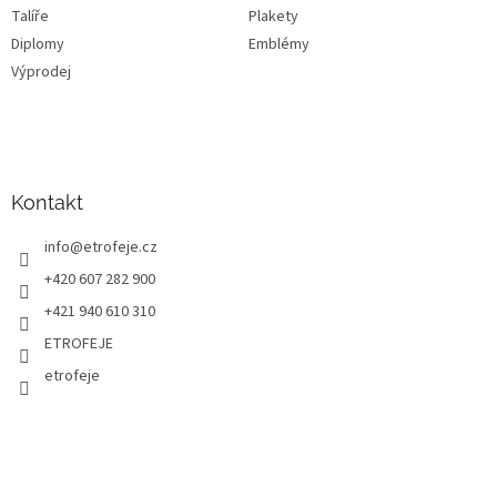
Talíře
Plakety
Diplomy
Emblémy
Výprodej
Kontakt
info
@
etrofeje.cz
+420 607 282 900
+421 940 610 310
ETROFEJE
etrofeje