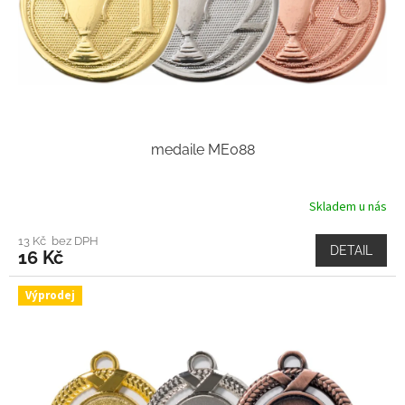
medaile ME088
Skladem u nás
13 Kč bez DPH
DETAIL
16 Kč
Výprodej