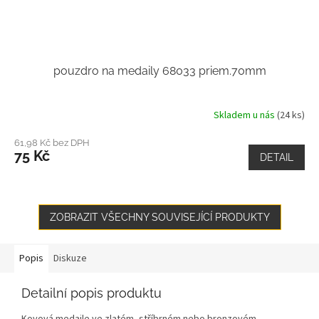
pouzdro na medaily 68033 priem.70mm
Skladem u nás
(24 ks)
61,98 Kč bez DPH
75 Kč
DETAIL
ZOBRAZIT VŠECHNY SOUVISEJÍCÍ PRODUKTY
Popis
Diskuze
Detailní popis produktu
Kovová medaile ve zlatém, stříbrném nebo bronzovém