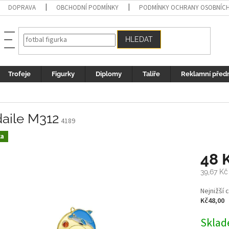
DOPRAVA
OBCHODNÍ PODMÍNKY
PODMÍNKY OCHRANY OSOBNÍC
HLEDAT
Trofeje
Figurky
Diplomy
Talíře
Reklamní před
aile M312
4189
ka
48 
39,67 Kč
Měrná
Nejnižší 
cena:
Kč48,00
Sklad