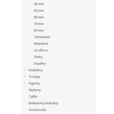
n
45 mm
e
50 mm
l
60 mm
70 mm
80 mm
Tématické
Skleněné
Ze dřeva
Stuhy
Doplňky
Emblémy
Trofeje
Figurky
Diplomy
Talíře
Reklamní předměty
Gravírování