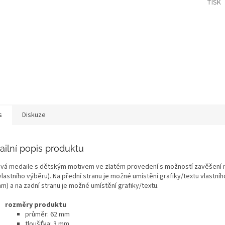
TISK
s
Diskuze
ailní popis produktu
vá medaile s dětským motivem ve zlatém provedení s možností zavěšení 
 vlastního výběru). Na přední stranu je možné umístění grafiky/textu vlastn
m) a na zadní stranu je možné umístění grafiky/textu.
rozměry produktu
průměr: 62 mm
tloušťka: 3 mm