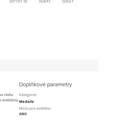
ZEPTAT SE
HLÍDAT
SDÍLET
Doplňkové parametry
na stuhu
Kategorie
:
ího emblému
Medaile
Místo pro emblém
:
ANO