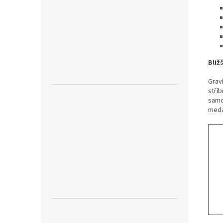
Bliž
Graví
stří
samol
meda