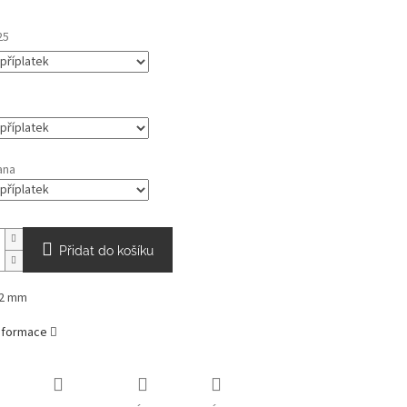
25
ana
Přidat do košíku
62 mm
informace