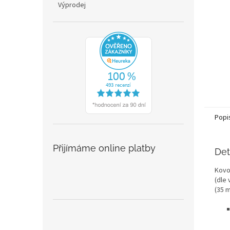
Výprodej
Popi
Přijímáme online platby
Det
Kovo
(dle
(35 m