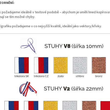
ZORNĚNÍ:
y požadujeme ideálně v textové podobě – abychom je uměli hned kopírovat
nují se tím možné chyby.
grafiku požadujeme v co nejvyšší kvalitě, ideální jako vektory/křivky.