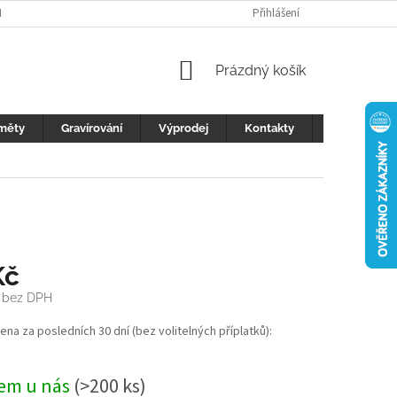
H ÚDAJŮ
FOTOGALERIE
KONTAKTY
Přihlášení
REKLAMACE
DŮLEŽI
NÁKUPNÍ
Prázdný košík
KOŠÍK
měty
Gravírování
Výprodej
Kontakty
Blog
Kč
bez DPH
cena za posledních 30 dní (bez volitelných příplatků):
em u nás
(>200 ks)