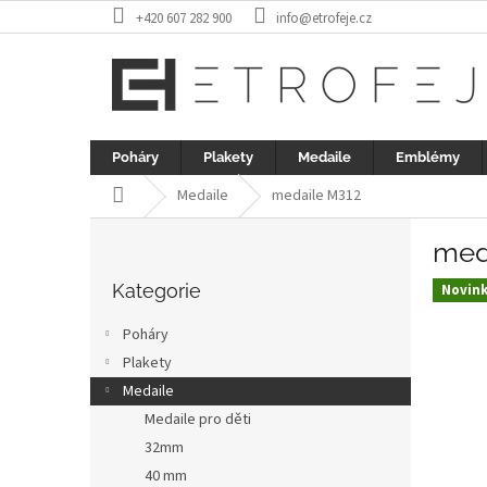
Přejít
+420 607 282 900
info@etrofeje.cz
na
obsah
Poháry
Plakety
Medaile
Emblémy
Domů
Medaile
medaile M312
P
med
o
Přeskočit
s
kategorie
Kategorie
Novin
t
r
Poháry
a
Plakety
n
Medaile
n
í
Medaile pro děti
p
32mm
a
40 mm