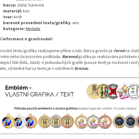
barva:
zlatá/ barevná
materiál:
kov
tvar:
kruh
barevné provedení textu/grafiky
: ano
kategorie:
Medaile
ší informace o gravírování:
rování textu/grafiky realizujeme přímo u nás. Barva gravíru je
černá
na zlat
brném nebo bronzovém podkladu.
Barevná
grafika je realizována potiskem 
epící fólii (bílá, zlatá). U jednoduchých grafik (pouze text) je možnost razi
ile, výsledná barva textu je v odstínech
bronzu
.