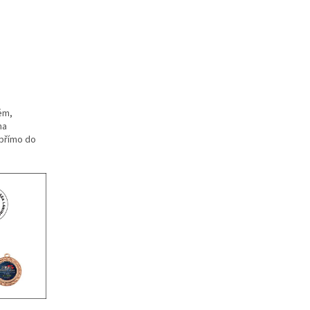
ém,
na
t přímo do