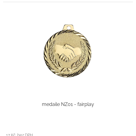
medaile NZ01 - fairplay
17 Kč bez DPH