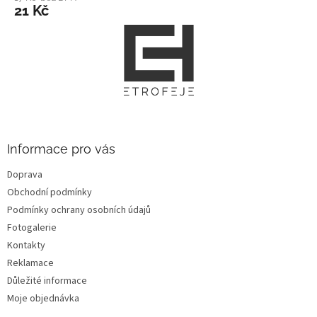
21 Kč
Z
á
p
a
t
í
Informace pro vás
Doprava
Obchodní podmínky
Podmínky ochrany osobních údajů
Fotogalerie
Kontakty
Reklamace
Důležité informace
Moje objednávka