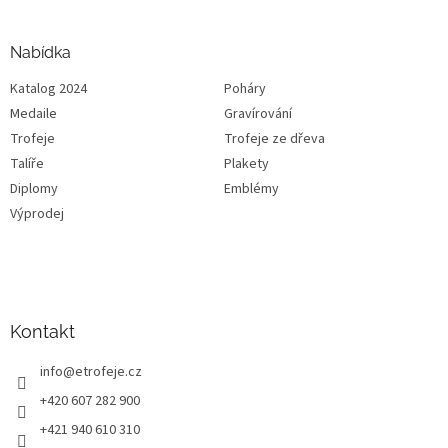
Nabídka
Katalog 2024
Poháry
Medaile
Gravírování
Trofeje
Trofeje ze dřeva
Talíře
Plakety
Diplomy
Emblémy
Výprodej
Kontakt
info
@
etrofeje.cz
+420 607 282 900
+421 940 610 310