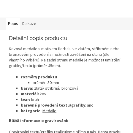
Popis
Diskuze
Detailní popis produktu
Kovová medaile s motivem florbalu ve zlatém, stříbrném nebo
bronzovém provedení s možností zavěšení na stuhu (dle
vlastního výběru). Na zadní stranu medaile je možnost umístění
grafiky/textu (průměr 45mm).
rozměry produktu
průměr: 50 mm
barva:
zlatá/ stříbrná/ bronzová
materiál:
kov
tvar:
kruh
barevné provedení textu/grafiky
: ano
kategorie:
Medaile
Bližší informace o gravírování:
Gravírování textu/grafiky realizujeme přímo u nás. Barva gravíru