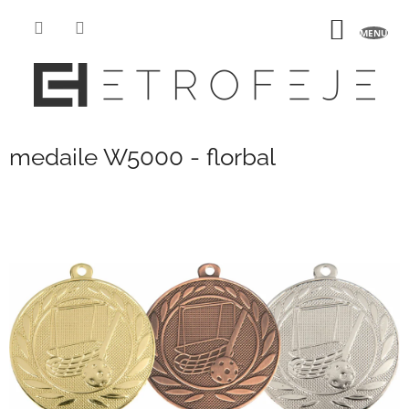
Přejít
na
NÁKUP
obsah
KOŠÍK
medaile W5000 - florbal