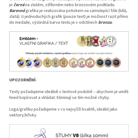
je
černá
na zlatém, stříbrném nebo bronzovém podkladu.
Barevná
grafika je realizována potiskem na samolepící fólii (bílá,
zlatá). U jednoduchých grafik (pouze text) je možnost razit přímo
do medaile, výsledná barva textu je v odstínech
bronzu
.
UPOZORNĚNÍ:
Texty požadujeme ideálně v textové podobě – abychom je uměli
hned kopírovat a vkládat. Eliminují se tím možné chyby.
Loga/grafiku požadujeme v co nejvyšší kvalitě, ideální jako
vektory/křivky.