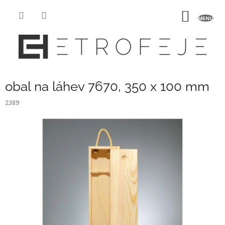
Přejít
na
NÁKUP
obsah
KOŠÍK
obal na láhev 7670, 350 x 100 mm
2389