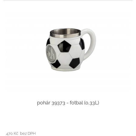
pohár 39373 - fotbal (0,33L)
470 Kč bez DPH