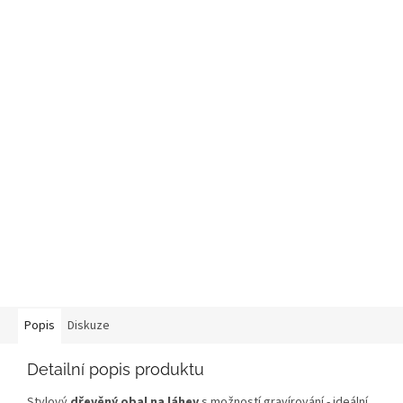
Popis
Diskuze
Detailní popis produktu
Stylový
dřevěný obal na láhev
s možností gravírování - ideální