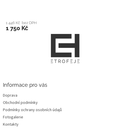
1 446 Kč bez DPH
1 750 Kč
Z
á
p
a
t
í
Informace pro vás
Doprava
Obchodní podmínky
Podmínky ochrany osobních údajů
Fotogalerie
Kontakty