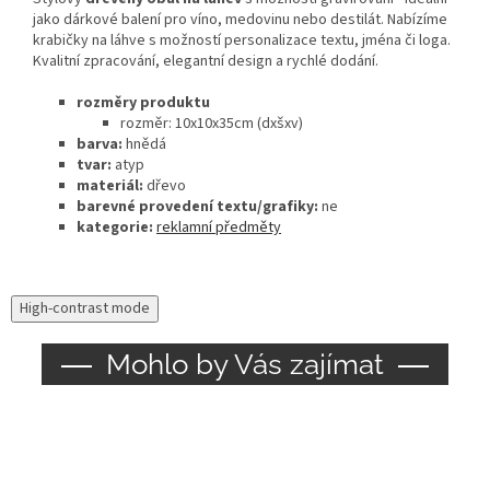
jako dárkové balení pro víno, medovinu nebo destilát. Nabízíme
krabičky na láhve s možností personalizace textu, jména či loga.
Kvalitní zpracování, elegantní design a rychlé dodání.
rozměry produktu
rozměr: 10x10x35cm (dxšxv)
barva:
hnědá
tvar:
atyp
materiál:
dřevo
barevné provedení textu/grafiky:
ne
kategorie:
reklamní předměty
High-contrast mode
Mohlo by Vás zajímat