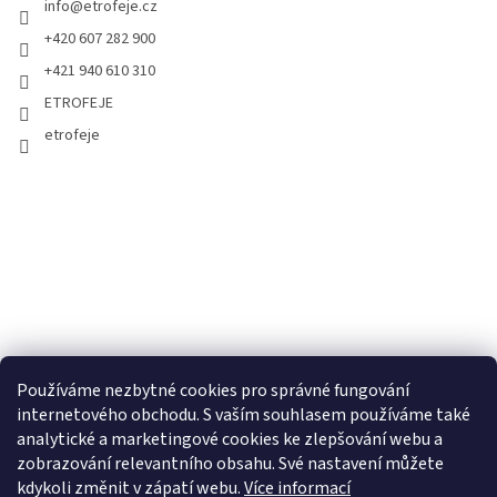
info
@
etrofeje.cz
+420 607 282 900
+421 940 610 310
ETROFEJE
etrofeje
Používáme nezbytné cookies pro správné fungování
internetového obchodu. S vaším souhlasem používáme také
analytické a marketingové cookies ke zlepšování webu a
zobrazování relevantního obsahu. Své nastavení můžete
kdykoli změnit v zápatí webu.
Více informací